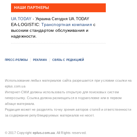
НАШИ ПАРТНЕРЫ
UA.TODAY
- Украина Сегодня UA.TODAY
EA-LOGISTIC:
Транспортная компания
с
высоким стандартом обслуживания и
надежности.
ПРЕСС-РЕЛИЗЫ
РЕКЛАМА
СВЯЗЬ С РЕДАКЦИЕЙ
Использование любых материалов сайта разрешается при условии ссылки на
eplus.com.ua
Интернет-СМИ должны использовать открытую для поисковых систем
гиперссылку. Ссылка должна размещаться в подзаголовке или в первом
абзаце материала.
Редакция может не разделять точку зрения авторов статей и ответственности
за содержание републицируемых материалов не несет.
© 2017 Copyright
eplus.com.ua
. All Rights reserved.