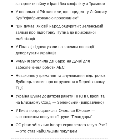
завершити війну в Ірані без конфлікту з Трампом
У посольстві РФ заявили, що інцидент у Лейпцигу
був "сфабрикованою провокацією"
"Він думає, як свій народ обдурити": Зеленський
заявив про підготовку Путіна до прихованої
мобілізації
У Польщі відреагували на заклики опозиції
депортувати українців
Румунія затопила дві баржі на Дунаї для
забезпечення роботи АЕС
Незаконне утримання та анулювання відстрочок:
Лубінець заявив про порушення в Берегівському
ТЦК
Україна шукає додаткові ракети ППО в Європі та
на Близькому Сході — Зеленський (виправлено)
У Києві попрощалися з Олексієм Юковим —
засновником пошукової групи "Плацдарм"
ЄС різко збільшив імпорт скрапленого газу з Росії
— хто став найбільшим покупцем