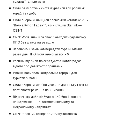
традиції та прикмети
Сили безпілотних систем уразили три російські
кораблі за добу
Сили оборони знищили російський комплекс РЕБ
"Волна Купол Гарант", який глушив Starlink —
OSINT
CNN: Росія знайшла спосіб обходити українську
ППО без шансу на реакцію
Зеленський закликав передати Україні більше
ракет для ППО після нічної атаки РФ
Росіяни вдарили по середмістю Павлограда:
відомо про девʼятьох поранених
Іспанія посилила контроль на кордоні для
туристів з Італії
Сили оборони України уразили два НПЗ у Росії та
пост спостереження на «Сиваші»
Від початку доби відбулося 142 боєзіткнення:
найгарячіше — на Костянтинівському та
Покровському напрямках
CNN: головний генерал США шукає спосіб