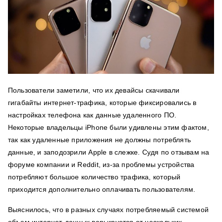
Пользователи заметили, что их девайсы скачивали
гигабайты интернет-трафика, которые фиксировались в
настройках телефона как данные удаленного ПО.
Некоторые владельцы iPhone были удивлены этим фактом,
так как удаленные приложения не должны потреблять
данные, и заподозрили Apple в слежке. Судя по отзывам на
форуме компании и Reddit, из-за проблемы устройства
потребляют большое количество трафика, который
приходится дополнительно оплачивать пользователям.
Выяснилось, что в разных случаях потребляемый системой
объем интернет-данных варьируется от нескольких