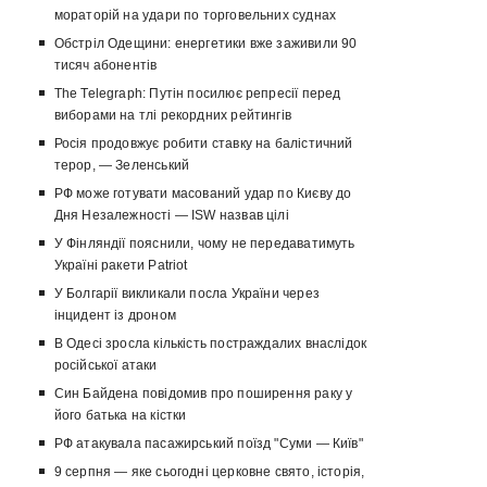
мораторій на удари по торговельних суднах
Обстріл Одещини: енергетики вже заживили 90
тисяч абонентів
The Telegraph: Путін посилює репресії перед
виборами на тлі рекордних рейтингів
Росія продовжує робити ставку на балістичний
терор, — Зеленський
РФ може готувати масований удар по Києву до
Дня Незалежності — ISW назвав цілі
У Фінляндії пояснили, чому не передаватимуть
Україні ракети Patriot
У Болгарії викликали посла України через
інцидент із дроном
В Одесі зросла кількість постраждалих внаслідок
російської атаки
Син Байдена повідомив про поширення раку у
його батька на кістки
РФ атакувала пасажирський поїзд "Суми — Київ"
9 серпня — яке сьогодні церковне свято, історія,