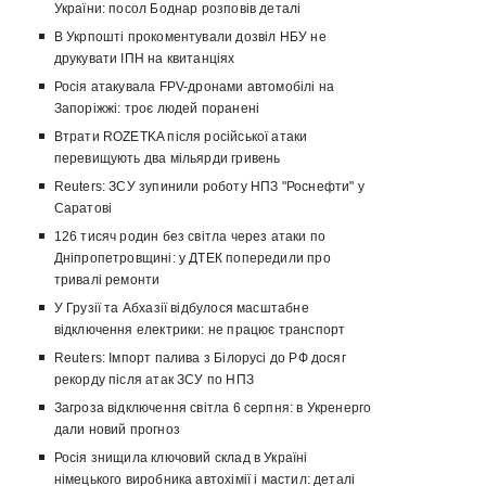
України: посол Боднар розповів деталі
В Укрпошті прокоментували дозвіл НБУ не
друкувати ІПН на квитанціях
Росія атакувала FPV-дронами автомобілі на
Запоріжжі: троє людей поранені
Втрати ROZETKA після російської атаки
перевищують два мільярди гривень
Reuters: ЗСУ зупинили роботу НПЗ "Роснефти" у
Саратові
126 тисяч родин без світла через атаки по
Дніпропетровщині: у ДТЕК попередили про
тривалі ремонти
У Грузії та Абхазії відбулося масштабне
відключення електрики: не працює транспорт
Reuters: Імпорт палива з Білорусі до РФ досяг
рекорду після атак ЗСУ по НПЗ
Загроза відключення світла 6 серпня: в Укренерго
дали новий прогноз
Росія знищила ключовий склад в Україні
німецького виробника автохімії і мастил: деталі