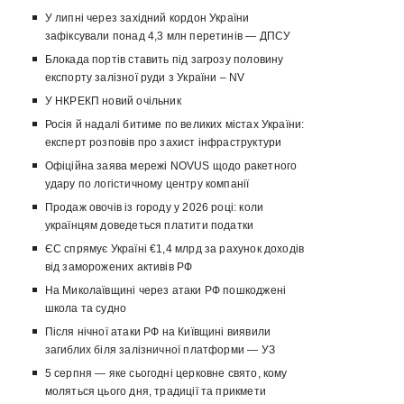
У липні через західний кордон України
зафіксували понад 4,3 млн перетинів — ДПСУ
Блокада портів ставить під загрозу половину
експорту залізної руди з України – NV
У НКРЕКП новий очільник
Росія й надалі битиме по великих містах України:
експерт розповів про захист інфраструктури
Офіційна заява мережі NOVUS щодо ракетного
удару по логістичному центру компанії
Продаж овочів із городу у 2026 році: коли
українцям доведеться платити податки
ЄС спрямує Україні €1,4 млрд за рахунок доходів
від заморожених активів РФ
На Миколаївщині через атаки РФ пошкоджені
школа та судно
Після нічної атаки РФ на Київщині виявили
загиблих біля залізничної платформи — УЗ
5 серпня — яке сьогодні церковне свято, кому
моляться цього дня, традиції та прикмети