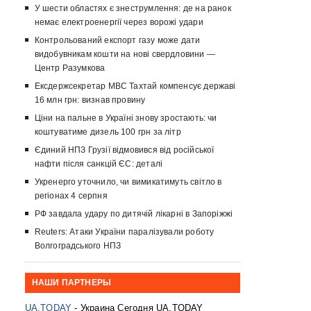
У шести областях є знеструмлення: де на ранок
немає електроенергії через ворожі удари
Контрольований експорт газу може дати
видобувникам кошти на нові свердловини —
Центр Разумкова
Ексдержсекретар МВС Тахтай компенсує державі
16 млн грн: визнав провину
Ціни на пальне в Україні знову зростають: чи
коштуватиме дизель 100 грн за літр
Єдиний НПЗ Грузії відмовився від російської
нафти після санкцій ЄС: деталі
Укренерго уточнило, чи вимикатимуть світло в
регіонах 4 серпня
РФ завдала удару по дитячій лікарні в Запоріжжі
Reuters: Атаки України паралізували роботу
Волгоградського НПЗ
НАШИ ПАРТНЕРЫ
UA.TODAY
- Украина Сегодня UA.TODAY