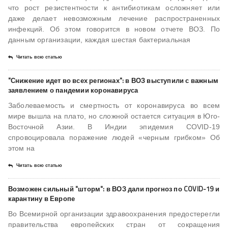
что рост резистентности к антибиотикам осложняет или
даже делает невозможным лечение распространенных
инфекций. Об этом говорится в новом отчете ВОЗ. По
данным организации, каждая шестая бактериальная
Читать всю статью
"Снижение идет во всех регионах": в ВОЗ выступили с важным
заявлением о пандемии коронавируса
Заболеваемость и смертность от коронавируса во всем
мире вышла на плато, но сложной остается ситуация в Юго-
Восточной Азии. В Индии эпидемия COVID-19
спровоцировала поражение людей «черным грибком» Об
этом на
Читать всю статью
Возможен сильный "шторм": в ВОЗ дали прогноз по COVID-19 и
карантину в Европе
Во Всемирной организации здравоохранения предостерегли
правительства европейских стран от сокращения