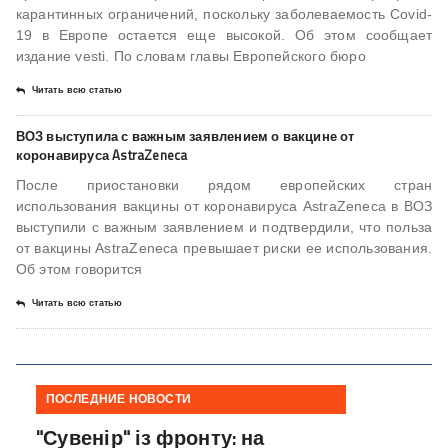
карантинных ограничений, поскольку заболеваемость Covid-
19 в Европе остается еще высокой. Об этом сообщает
издание vesti. По словам главы Европейского бюро
Читать всю статью
ВОЗ выступила с важным заявлением о вакцине от
коронавируса AstraZeneca
После приостановки рядом европейских стран
использования вакцины от коронавируса AstraZeneca в ВОЗ
выступили с важным заявлением и подтвердили, что польза
от вакцины AstraZeneca превышает риски ее использования.
Об этом говорится
Читать всю статью
ПОСЛЕДНИЕ НОВОСТИ
"Сувенір" із фронту: на