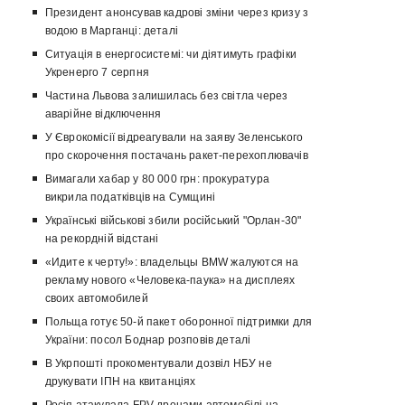
Президент анонсував кадрові зміни через кризу з
водою в Марганці: деталі
Ситуація в енергосистемі: чи діятимуть графіки
Укренерго 7 серпня
Частина Львова залишилась без світла через
аварійне відключення
У Єврокомісії відреагували на заяву Зеленського
про скорочення постачань ракет-перехоплювачів
Вимагали хабар у 80 000 грн: прокуратура
викрила податківців на Сумщині
Українські військові збили російський "Орлан-30"
на рекордній відстані
«Идите к черту!»: владельцы BMW жалуются на
рекламу нового «Человека-паука» на дисплеях
своих автомобилей
Польща готує 50-й пакет оборонної підтримки для
України: посол Боднар розповів деталі
В Укрпошті прокоментували дозвіл НБУ не
друкувати ІПН на квитанціях