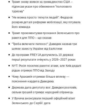
Трамп знову взявся за громадянство США –
підписав укази про обмеження "пологового
туризму"
"Не можна просто тягнути людей": Федоров
розкрив деталі реформи мобілізації, яку готувала
його команда
Трамп прокоментував прохання Зеленського про
ракети для ППО – що сказав
"Треба включати пилосос": Давидюк назвав три
шляхи захисту України від балістики
До програми FREYJA долучились 10 держав:
перші результати очікують у 2026–2027 роках
NYT: Росія посилює ракетні атаки, але Київ дедалі
рідше отримує ППО від Заходу
Чому Арахамія отримав більше впливу —
пояснення нардепа Давидюка
Держава дала депутату все: Давидюк розповів,
скільки грошей отримує народний обранець
У Вучича анонсували перший офіційний візит
Зеленського до Сербії: дата