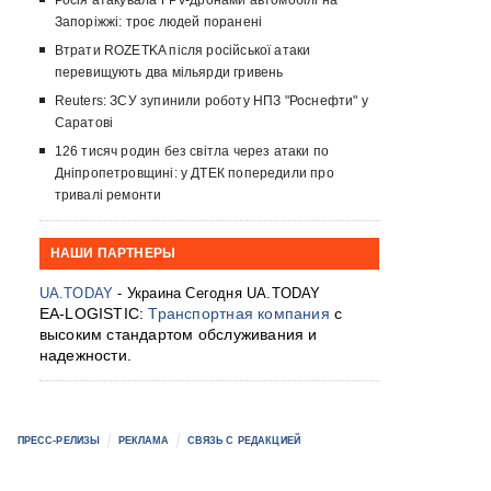
Росія атакувала FPV-дронами автомобілі на
Запоріжжі: троє людей поранені
Втрати ROZETKA після російської атаки
перевищують два мільярди гривень
Reuters: ЗСУ зупинили роботу НПЗ "Роснефти" у
Саратові
126 тисяч родин без світла через атаки по
Дніпропетровщині: у ДТЕК попередили про
тривалі ремонти
НАШИ ПАРТНЕРЫ
UA.TODAY
- Украина Сегодня UA.TODAY
EA-LOGISTIC:
Транспортная компания
с
высоким стандартом обслуживания и
надежности.
ПРЕСС-РЕЛИЗЫ
РЕКЛАМА
СВЯЗЬ С РЕДАКЦИЕЙ