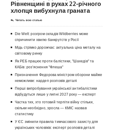
Рівненщині в руках 22-річного
хлопця вибухнула граната
Читать всю статью
Die Welt: розгром складів Wildberries може
спричинити хвилю банкрутств у Росії
Мідь стрімко дорожчає: актуальна ціна металу на
світовому ринку
Як РЕБ працює проти балістики, "Шахедів" та
КАБів: роз'яснення "Флеша"
Призначення Федорова міністром оборони майже
неможливе: нардеп розповів деталі
Перші випробування української антибалістики
відбудуться лише у липні 2027 року — експерт
Частка тих, хто готовий терпіти війну стільки,
скільки необхідно, зросла — КМІС назвав
статистику
У ЄС змінили правила тимчасового захисту для
українських чоловіків: експерт розповів деталі