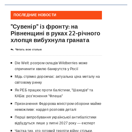
ПОСЛЕДНИЕ НОВОСТИ
"Сувенір" із фронту: на
Рівненщині в руках 22-річного
хлопця вибухнула граната
Читать всю статью
Die Welt: розгром складів Wildberries може
спричинити хвилю банкрутств у Росії
Мідь стрімко дорожчає: актуальна ціна металу на
світовому ринку
Як РЕБ працює проти балістики, "Шахедів" та
КАБів: роз'яснення "Флеша"
Призначення Федорова міністром оборони майже
неможливе: нардеп розповів деталі
Перші випробування української антибалістики
відбудуться лише у липні 2027 року — експерт
Частка тих, хто готовий терпіти війну стільки,