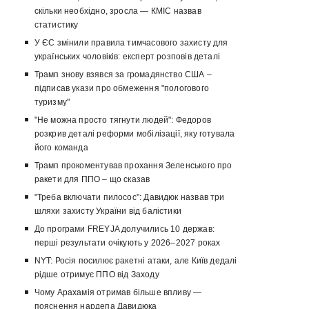
скільки необхідно, зросла — КМІС назвав
статистику
У ЄС змінили правила тимчасового захисту для
українських чоловіків: експерт розповів деталі
Трамп знову взявся за громадянство США –
підписав укази про обмеження "пологового
туризму"
"Не можна просто тягнути людей": Федоров
розкрив деталі реформи мобілізації, яку готувала
його команда
Трамп прокоментував прохання Зеленського про
ракети для ППО – що сказав
"Треба включати пилосос": Давидюк назвав три
шляхи захисту України від балістики
До програми FREYJA долучились 10 держав:
перші результати очікують у 2026–2027 роках
NYT: Росія посилює ракетні атаки, але Київ дедалі
рідше отримує ППО від Заходу
Чому Арахамія отримав більше впливу —
пояснення нардепа Давидюка