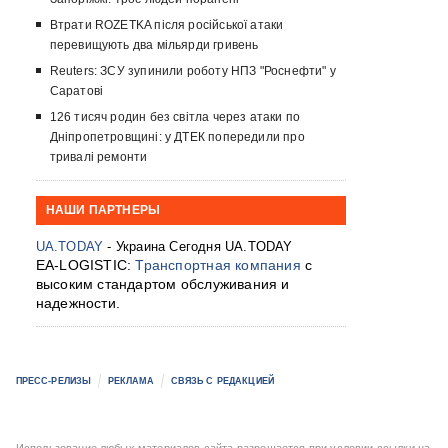
Втрати ROZETKA після російської атаки
перевищують два мільярди гривень
Reuters: ЗСУ зупинили роботу НПЗ "Роснефти" у
Саратові
126 тисяч родин без світла через атаки по
Дніпропетровщині: у ДТЕК попередили про
тривалі ремонти
НАШИ ПАРТНЕРЫ
UA.TODAY
- Украина Сегодня UA.TODAY
EA-LOGISTIC:
Транспортная компания
с
высоким стандартом обслуживания и
надежности.
ПРЕСС-РЕЛИЗЫ
РЕКЛАМА
СВЯЗЬ С РЕДАКЦИЕЙ