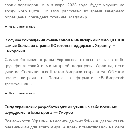
своих партнеров. А в январе 2025 года будет улучшение
воздушного щита. Об этом рассказал во время вечернего
обращения президент Украины Владимир
Читать всю статью
В случае сокращения финансовой и милитарной помощи США
самые большие страны ЕС готовы поддержать Украину, –
Сикорский
Самые большие страны Евросоюза готовы взять на себя
груз финансовой и милитарной поддержки Украины, если
участие Соединенных Штатов Америки сократится. Об этом
после встречи в Польше в формате «Веймарский
треугольник+»
Читать всю статью
Силу украинских разработок уже ощутили на себе военные
аэродромы и базы врага, — Умеров
Возможности Украины наносить дальнобойные удары стали
очевидными для всего мира. А враги почувствовали на себе