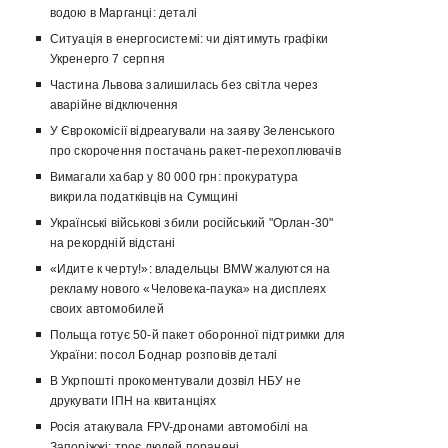
водою в Марганці: деталі
Ситуація в енергосистемі: чи діятимуть графіки
Укренерго 7 серпня
Частина Львова залишилась без світла через
аварійне відключення
У Єврокомісії відреагували на заяву Зеленського
про скорочення постачань ракет-перехоплювачів
Вимагали хабар у 80 000 грн: прокуратура
викрила податківців на Сумщині
Українські військові збили російський "Орлан-30"
на рекордній відстані
«Идите к черту!»: владельцы BMW жалуются на
рекламу нового «Человека-паука» на дисплеях
своих автомобилей
Польща готує 50-й пакет оборонної підтримки для
України: посол Боднар розповів деталі
В Укрпошті прокоментували дозвіл НБУ не
друкувати ІПН на квитанціях
Росія атакувала FPV-дронами автомобілі на
Запоріжжі: троє людей поранені