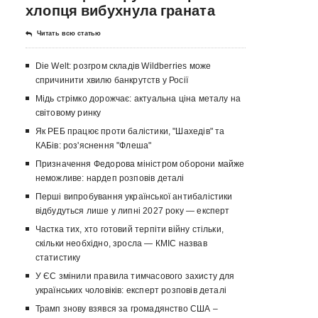
хлопця вибухнула граната
Читать всю статью
Die Welt: розгром складів Wildberries може
спричинити хвилю банкрутств у Росії
Мідь стрімко дорожчає: актуальна ціна металу на
світовому ринку
Як РЕБ працює проти балістики, "Шахедів" та
КАБів: роз'яснення "Флеша"
Призначення Федорова міністром оборони майже
неможливе: нардеп розповів деталі
Перші випробування української антибалістики
відбудуться лише у липні 2027 року — експерт
Частка тих, хто готовий терпіти війну стільки,
скільки необхідно, зросла — КМІС назвав
статистику
У ЄС змінили правила тимчасового захисту для
українських чоловіків: експерт розповів деталі
Трамп знову взявся за громадянство США –