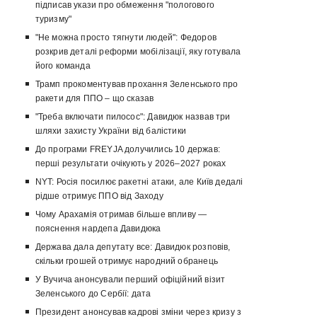
підписав укази про обмеження "пологового
туризму"
"Не можна просто тягнути людей": Федоров
розкрив деталі реформи мобілізації, яку готувала
його команда
Трамп прокоментував прохання Зеленського про
ракети для ППО – що сказав
"Треба включати пилосос": Давидюк назвав три
шляхи захисту України від балістики
До програми FREYJA долучились 10 держав:
перші результати очікують у 2026–2027 роках
NYT: Росія посилює ракетні атаки, але Київ дедалі
рідше отримує ППО від Заходу
Чому Арахамія отримав більше впливу —
пояснення нардепа Давидюка
Держава дала депутату все: Давидюк розповів,
скільки грошей отримує народний обранець
У Вучича анонсували перший офіційний візит
Зеленського до Сербії: дата
Президент анонсував кадрові зміни через кризу з