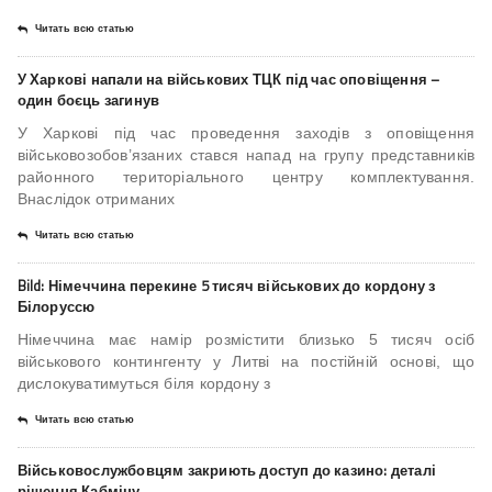
Читать всю статью
У Харкові напали на військових ТЦК під час оповіщення –
один боєць загинув
У Харкові під час проведення заходів з оповіщення
військовозобов’язаних стався напад на групу представників
районного територіального центру комплектування.
Внаслідок отриманих
Читать всю статью
Bild: Німеччина перекине 5 тисяч військових до кордону з
Білоруссю
Німеччина має намір розмістити близько 5 тисяч осіб
військового контингенту у Литві на постійній основі, що
дислокуватимуться біля кордону з
Читать всю статью
Військовослужбовцям закриють доступ до казино: деталі
рішення Кабміну