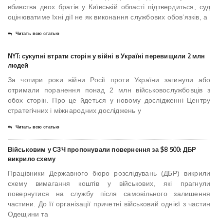
вбивства двох братів у Київській області підтвердиться, суд
оцінюватиме їхні дії не як виконання службових обов’язків, а
Читать всю статью
NYT: сукупні втрати сторін у війні в Україні перевищили 2 млн
людей
За чотири роки війни Росії проти України загинули або
отримали поранення понад 2 млн військовослужбовців з
обох сторін. Про це йдеться у новому дослідженні Центру
стратегічних і міжнародних досліджень у
Читать всю статью
Військовим у СЗЧ пропонували повернення за $8 500: ДБР
викрило схему
Працівники Державного бюро розслідувань (ДБР) викрили
схему вимагання коштів у військових, які прагнули
повернутися на службу після самовільного залишення
частини. До її організації причетні військовий однієї з частин
Одещини та