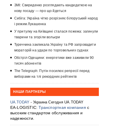
ЗМІ: Свириденко розглядають кандидаткою на
нову посаду — про що йдеться
Сибіга: Україна чітко розрізняє білоруський народ
і режим Лукашенка
У притулку на Київщині сталася пожежа: загинули
тварини та згоріли вольєри
Туреччина закликала Україну та РФ запровадити
мораторій на удари по торговельних суднах
Обстріл Одещини: енергетики вже заживили 90
тисяч абонентів
The Telegraph: Путін посилює репресії перед
виборами на тлі рекордних рейтингів
НАШИ ПАРТНЕРЫ
UA.TODAY
- Украина Сегодня UA.TODAY
EA-LOGISTIC:
Транспортная компания
с
высоким стандартом обслуживания и
надежности.