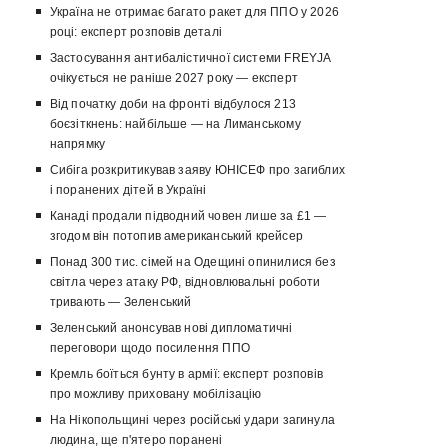
Україна не отримає багато ракет для ППО у 2026
році: експерт розповів деталі
Застосування антибалістичної системи FREYJA
очікується не раніше 2027 року — експерт
Від початку доби на фронті відбулося 213
боєзіткнень: найбільше — на Лиманському
напрямку
Сибіга розкритикував заяву ЮНІСЕФ про загиблих
і поранених дітей в Україні
Канаді продали підводний човен лише за £1 —
згодом він потопив американський крейсер
Понад 300 тис. сімей на Одещині опинилися без
світла через атаку РФ, відновлювальні роботи
тривають — Зеленський
Зеленський анонсував нові дипломатичні
переговори щодо посилення ППО
Кремль боїться бунту в армії: експерт розповів
про можливу приховану мобілізацію
На Нікопольщині через російські удари загинула
людина, ще п'ятеро поранені