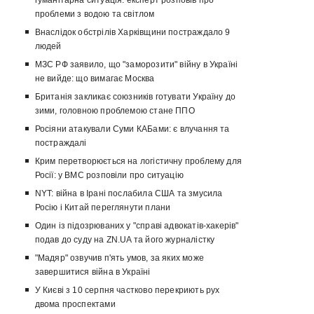
гуманітарна ситуація: експерт розповів про
проблеми з водою та світлом
Внаслідок обстрілів Харківщини постраждало 9
людей
МЗС РФ заявило, що "заморозити" війну в Україні
не вийде: що вимагає Москва
Британія закликає союзників готувати Україну до
зими, головною проблемою стане ППО
Росіяни атакували Суми КАБами: є влучання та
постраждалі
Крим перетворюється на логістичну проблему для
Росії: у ВМС розповіли про ситуацію
NYT: війна в Ірані послабила США та змусила
Росію і Китай переглянути плани
Один із підозрюваних у "справі адвокатів-хакерів"
подав до суду на ZN.UA та його журналістку
"Мадяр" озвучив п'ять умов, за яких може
завершитися війна в Україні
У Києві з 10 серпня частково перекриють рух
двома проспектами