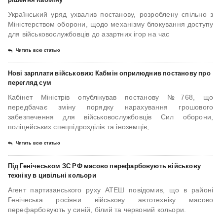
Український уряд ухвалив постанову, розроблену спільно з
Міністерством оборони, щодо механізму блокування доступу
для військовослужбовців до азартних ігор на час
Читать всю статью
Нові зарплати військових: Кабмін оприлюднив постанову про
перегляд сум
Кабінет Міністрів опублікував постанову №768, що
передбачає зміну порядку нарахування грошового
забезпечення для військовослужбовців Сил оборони,
поліцейських спецпідрозділів та іноземців,
Читать всю статью
Під Генічеськом ЗС РФ масово перефарбовують військову
техніку в цивільні кольори
Агент партизанського руху АТЕШ повідомив, що в районі
Генічеська росіяни військову автотехніку масово
перефарбовують у синій, білий та червоний кольори.