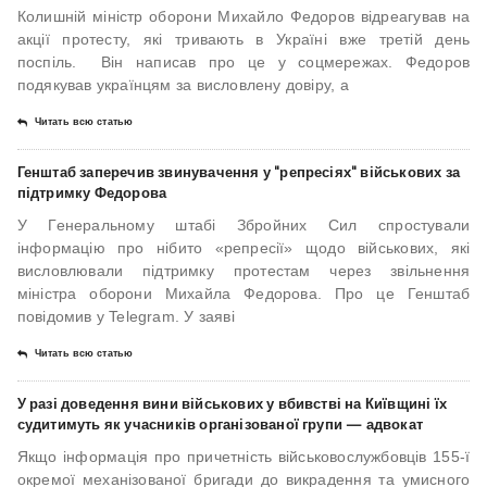
Колишній міністр оборони Михайло Федоров відреагував на
акції протесту, які тривають в Україні вже третій день
поспіль. Він написав про це у соцмережах. Федоров
подякував українцям за висловлену довіру, а
Читать всю статью
Генштаб заперечив звинувачення у "репресіях" військових за
підтримку Федорова
У Генеральному штабі Збройних Сил спростували
інформацію про нібито «репресії» щодо військових, які
висловлювали підтримку протестам через звільнення
міністра оборони Михайла Федорова. Про це Генштаб
повідомив у Telegram. У заяві
Читать всю статью
У разі доведення вини військових у вбивстві на Київщині їх
судитимуть як учасників організованої групи — адвокат
Якщо інформація про причетність військовослужбовців 155-ї
окремої механізованої бригади до викрадення та умисного