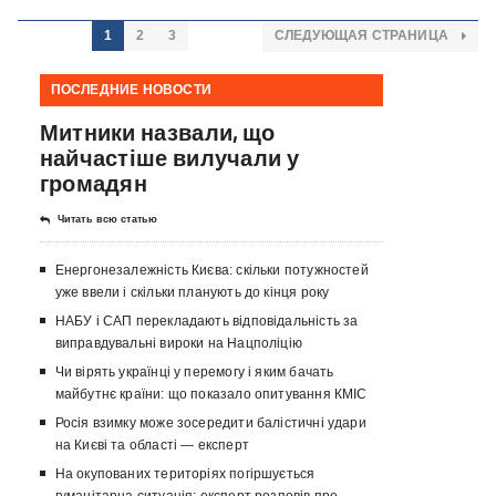
1
2
3
СЛЕДУЮЩАЯ СТРАНИЦА
ПОСЛЕДНИЕ НОВОСТИ
Митники назвали, що
найчастіше вилучали у
громадян
Читать всю статью
Енергонезалежність Києва: скільки потужностей
уже ввели і скільки планують до кінця року
НАБУ і САП перекладають відповідальність за
виправдувальні вироки на Нацполіцію
Чи вірять українці у перемогу і яким бачать
майбутнє країни: що показало опитування КМІС
Росія взимку може зосередити балістичні удари
на Києві та області — експерт
На окупованих територіях погіршується