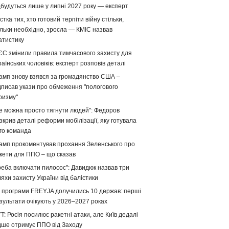
дбудуться лише у липні 2027 року — експерт
стка тих, хто готовий терпіти війну стільки,
ільки необхідно, зросла — КМІС назвав
атистику
ЄС змінили правила тимчасового захисту для
раїнських чоловіків: експерт розповів деталі
амп знову взявся за громадянство США –
дписав укази про обмеження "пологового
ризму"
е можна просто тягнути людей": Федоров
зкрив деталі реформи мобілізації, яку готувала
го команда
амп прокоментував прохання Зеленського про
кети для ППО – що сказав
реба включати пилосос": Давидюк назвав три
яхи захисту України від балістики
 програми FREYJA долучились 10 держав: перші
зультати очікують у 2026–2027 роках
T: Росія посилює ракетні атаки, але Київ дедалі
дше отримує ППО від Заходу