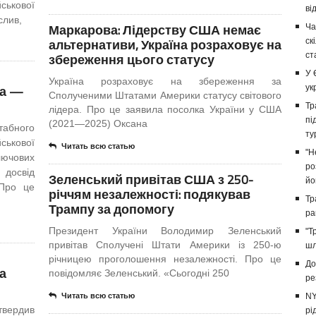
ськової
ві
слив,
Маркарова: Лідерству США немає
Ча
альтернативи, Україна розраховує на
ск
збереження цього статусу
ст
У 
Україна розраховує на збереження за
ра —
ук
Сполученими Штатами Америки статусу світового
Тр
лідера. Про це заявила посолка України у США
пі
(2021—2025) Оксана
абного
ту
ськової
Читать всю статью
"Н
лючових
ро
 досвід
Зеленський привітав США з 250-
йо
 Про це
річчям незалежності: подякував
Тр
Трампу за допомогу
ра
Президент України Володимир Зеленський
"Т
привітав Сполучені Штати Америки із 250-ю
шл
річницею проголошення незалежності. Про це
До
а
повідомляє Зеленський. «Сьогодні 250
ре
Читать всю статью
NY
твердив
рі