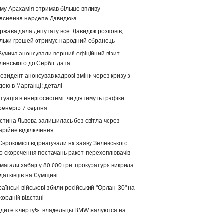
му Арахамія отримав більше впливу —
яснення нардепа Давидюка
ржава дала депутату все: Давидюк розповів,
ільки грошей отримує народний обранець
Вучича анонсували перший офіційний візит
ленського до Сербії: дата
езидент анонсував кадрові зміни через кризу з
дою в Марганці: деталі
туація в енергосистемі: чи діятимуть графіки
ренерго 7 серпня
стина Львова залишилась без світла через
арійне відключення
Єврокомісії відреагували на заяву Зеленського
о скорочення постачань ракет-перехоплювачів
магали хабар у 80 000 грн: прокуратура викрила
датківців на Сумщині
раїнські військові збили російський "Орлан-30" на
кордній відстані
дите к черту!»: владельцы BMW жалуются на