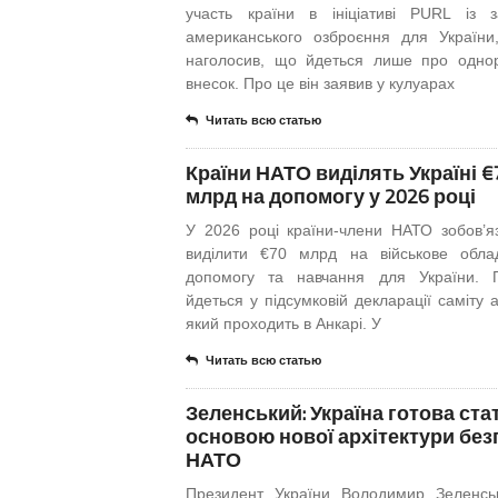
участь країни в ініціативі PURL із за
американського озброєння для України
наголосив, що йдеться лише про одно
внесок. Про це він заявив у кулуарах
Читать всю статью
Країни НАТО виділять Україні €
млрд на допомогу у 2026 році
У 2026 році країни-члени НАТО зобов’я
виділити €70 млрд на військове обла
допомогу та навчання для України. 
йдеться у підсумковій декларації саміту 
який проходить в Анкарі. У
Читать всю статью
Зеленський: Україна готова ста
основою нової архітектури без
НАТО
Президент України Володимир Зеленсь