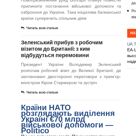
Новопризначений уряд Болгарії планує повністю
да
припинити постачання військової допомоги та
Ро
озброєння до України. Така ініціатива балканської
ви
країни суперечить спільним діям
Читать всю статью
НА
Зеленський прибув з робочим
UA.
візитом до Британії: з ким
EA-
відбудуться перемовини
выс
над
Президент України Володимир Зеленський
розпочав робочий візит до Великої Британії, де
заплановані двосторонні переговори з прем’єр-
міністром Кіром Стармером та зустріч
Читать всю статью
Країни НАТО
розглядають виділення
Україні €70 млрд
військової допомоги —
Politico