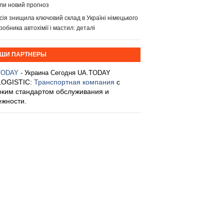
ли новий прогноз
сія знищила ключовий склад в Україні німецького
робника автохімії і мастил: деталі
ШИ ПАРТНЕРЫ
TODAY
- Украина Сегодня UA.TODAY
LOGISTIC:
Транспортная компания
с
оким стандартом обслуживания и
ежности.