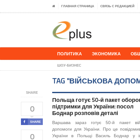
ГЛАВНАЯ СТРАНИЦА
СВЯЗЬ С РЕДАКЦИЕЙ
ПОЛИТИКА
ЭКОНОМИКА
ОБ
ШОУ-БИЗНЕС
TAG "ВІЙСЬКОВА ДОПО
SHARE
Польща готує 50-й пакет оборо
підтримки для України: посол
0
Боднар розповів деталі
SHARE
Варшава зараз готує 50-й пакет вій
допомоги для України. Про це повідоми
0
України в Польщі Василь Боднар у і