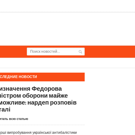
СЛЕДНИЕ НОВОСТИ
изначення Федорова
ністром оборони майже
можливе: нардеп розповів
талі
итать всю статью
рші випробування української антибалістики