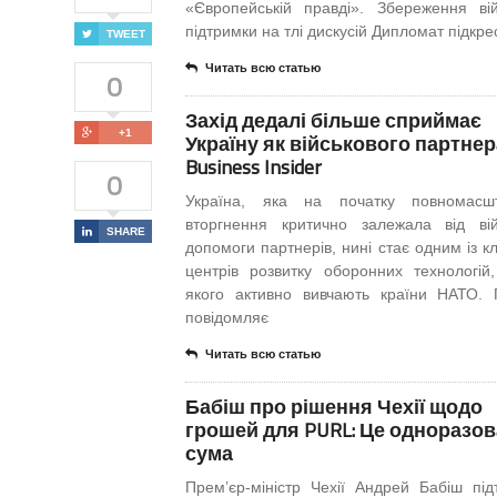
«Європейській правді». Збереження вій
підтримки на тлі дискусій Дипломат підкре
TWEET
Читать всю статью
0
Захід дедалі більше сприймає
+1
Україну як військового партне
Business Insider
0
Україна, яка на початку повномасшт
вторгнення критично залежала від вій
SHARE
допомоги партнерів, нині стає одним із к
центрів розвитку оборонних технологій,
якого активно вивчають країни НАТО.
повідомляє
Читать всю статью
Бабіш про рішення Чехії щодо
грошей для PURL: Це одноразов
сума
Прем’єр-міністр Чехії Андрей Бабіш під