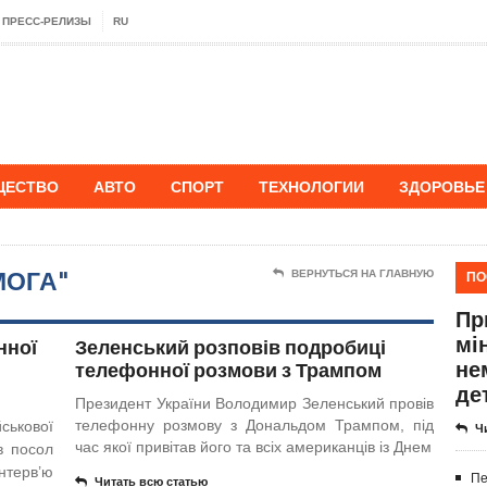
ПРЕСС-РЕЛИЗЫ
RU
ЩЕСТВО
АВТО
СПОРТ
ТЕХНОЛОГИИ
ЗДОРОВЬЕ
МОГА"
ПО
ВЕРНУТЬСЯ НА ГЛАВНУЮ
Пр
мі
нної
Зеленський розповів подробиці
не
телефонної розмови з Трампом
де
Президент України Володимир Зеленський провів
телефонну розмову з Дональдом Трампом, під
ськової
Ч
час якої привітав його та всіх американців із Днем
в посол
нтерв’ю
Пе
Читать всю статью