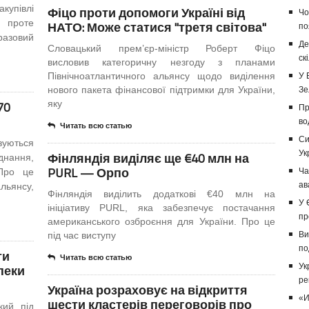
купівлі
Фіцо проти допомоги Україні від
Чо
, проте
НАТО: Може статися "третя світова"
по
разовий
Де
Словацький прем’єр-міністр Роберт Фіцо
ск
висловив категоричну незгоду з планами
Північноатлантичного альянсу щодо виділення
У 
нового пакета фінансової підтримки для України,
Зе
70
яку
Пр
во
Читать всю статью
Си
зуються
Ук
Фінляндія виділяє ще €40 млн на
днання,
PURL — Орпо
Про це
Ча
ав
альянсу,
Фінляндія виділить додаткові €40 млн на
У 
ініціативу PURL, яка забезпечує постачання
пр
американського озброєння для України. Про це
під час виступу
Ви
по
ти
Читать всю статью
пеки
Ук
ре
Україна розраховує на відкриття
«И
шести кластерів переговорів про
кий під