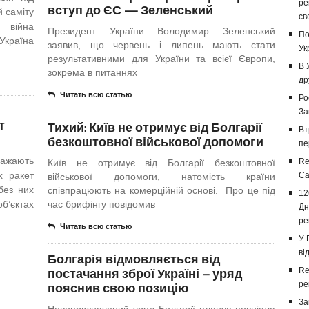
ре
вступ до ЄС — Зеленський
й саміту
св
 війна
Президент України Володимир Зеленський
По
Україна
заявив, що червень і липень мають стати
Ук
результативними для України та всієї Європи,
В 
зокрема в питаннях
др
Читать всю статью
Ро
За
т
Тихий: Київ не отримує від Болгарії
Вт
безкоштовної військової допомоги
пе
важають
Re
Київ не отримує від Болгарії безкоштовної
х ракет
Са
військової допомоги, натомість країни
без них
співпрацюють на комерційній основі. Про це під
12
об’єктах
час брифінгу повідомив
Дн
ре
Читать всю статью
У 
ві
Болгарія відмовляється від
постачання зброї Україні – уряд
Re
пояснив свою позицію
ре
За