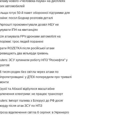
кламу нового «Человека-паука» на дисплеях
оих автомобилей
льща готує 50-й пакет оборонної підтримки для
раїни: посол Боднар розповів деталі
Укрпошті прокоментували дозвіл НБУ не
укувати ІПН на квитанціях
сія атакувала FPV-дронами автомобілі на
поріжжі: троє людей поранені
рати ROZETKA після російської атаки
ревищують два мільярди гривень
uters: ЗСУ зупинили роботу НПЗ "Роснефти" у
ратові
6 тисяч родин без світла через атаки по
іпропетровщині: у ДТЕК попередили про тривалі
монти
Грузії та Абхазії відбулося масштабне
дключення електрики: не працює транспорт
uters: Імпорт палива з Білорусі до РФ досяг
корду після атак ЗСУ по НПЗ
гроза відключення світла 6 серпня: в Укренерго