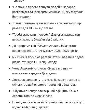
туризму"
"Не можна просто тягнути людей": Федоров
розкрив деталі реформи мобілізації, яку готувала
його команда
Трамп прокоментував прохання Зеленського про
ракети для ППО – що сказав
"Треба включати пилосос": Давидюк назвав три
шляхи захисту України від балістики
До програми FREYJA долучились 10 держав:
перші результати очікують у 2026–2027 роках
NYT: Росія посилює ракетні атаки, але Київ дедалі
рідше отримує ППО від Заходу
Чому Арахамія отримав більше впливу —
пояснення нардепа Давидюка
Держава дала депутату все: Давидюк розповів,
скільки грошей отримує народний обранець
У Вучича анонсували перший офіційний візит
Зеленського до Сербії: дата
Президент анонсував кадрові зміни через кризу з
водою в Марганці: деталі