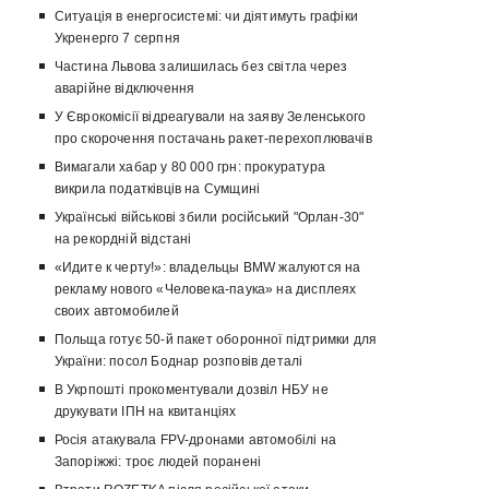
Ситуація в енергосистемі: чи діятимуть графіки
Укренерго 7 серпня
Частина Львова залишилась без світла через
аварійне відключення
У Єврокомісії відреагували на заяву Зеленського
про скорочення постачань ракет-перехоплювачів
Вимагали хабар у 80 000 грн: прокуратура
викрила податківців на Сумщині
Українські військові збили російський "Орлан-30"
на рекордній відстані
«Идите к черту!»: владельцы BMW жалуются на
рекламу нового «Человека-паука» на дисплеях
своих автомобилей
Польща готує 50-й пакет оборонної підтримки для
України: посол Боднар розповів деталі
В Укрпошті прокоментували дозвіл НБУ не
друкувати ІПН на квитанціях
Росія атакувала FPV-дронами автомобілі на
Запоріжжі: троє людей поранені