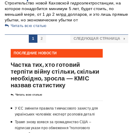
Строительство новой Каховской гидроэлектростанции, на
которое понадобится минимум 5 лет, будет стоить, по
меньшей мере, от 1 до 2 млрд долларов, и это лишь прямые
убытки, но экономические убытки от
Читать всю статью
1
2
СЛЕДУЮЩАЯ СТРАНИЦА
ПОСЛЕДНИЕ НОВОСТИ
Частка тих, хто готовий
терпіти війну стільки, скільки
необхідно, зросла — КМІС
назвав статистику
Читать всю статью
У ЄС змінили правила тимчасового захисту для
українських чоловіків: експерт розповів деталі
Трамп знову взявся за громадянство США –
підписав укази про обмеження "пологового