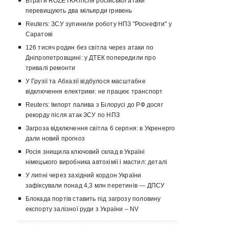
Втрати ROZETKA після російської атаки
перевищують два мільярди гривень
Reuters: ЗСУ зупинили роботу НПЗ "Роснефти" у
Саратові
126 тисяч родин без світла через атаки по
Дніпропетровщині: у ДТЕК попередили про
тривалі ремонти
У Грузії та Абхазії відбулося масштабне
відключення електрики: не працює транспорт
Reuters: Імпорт палива з Білорусі до РФ досяг
рекорду після атак ЗСУ по НПЗ
Загроза відключення світла 6 серпня: в Укренерго
дали новий прогноз
Росія знищила ключовий склад в Україні
німецького виробника автохімії і мастил: деталі
У липні через західний кордон України
зафіксували понад 4,3 млн перетинів — ДПСУ
Блокада портів ставить під загрозу половину
експорту залізної руди з України – NV