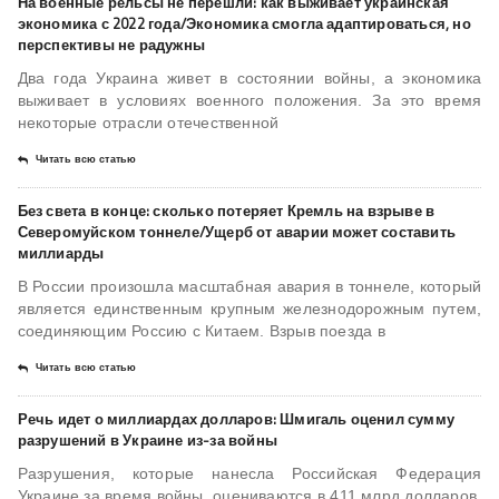
На военные рельсы не перешли: как выживает украинская
экономика с 2022 года/Экономика смогла адаптироваться, но
перспективы не радужны
Два года Украина живет в состоянии войны, а экономика
выживает в условиях военного положения. За это время
некоторые отрасли отечественной
Читать всю статью
Без света в конце: сколько потеряет Кремль на взрыве в
Северомуйском тоннеле/Ущерб от аварии может составить
миллиарды
В России произошла масштабная авария в тоннеле, который
является единственным крупным железнодорожным путем,
соединяющим Россию с Китаем. Взрыв поезда в
Читать всю статью
Речь идет о миллиардах долларов: Шмигаль оценил сумму
разрушений в Украине из-за войны
Разрушения, которые нанесла Российская Федерация
Украине за время войны, оцениваются в 411 млрд долларов.