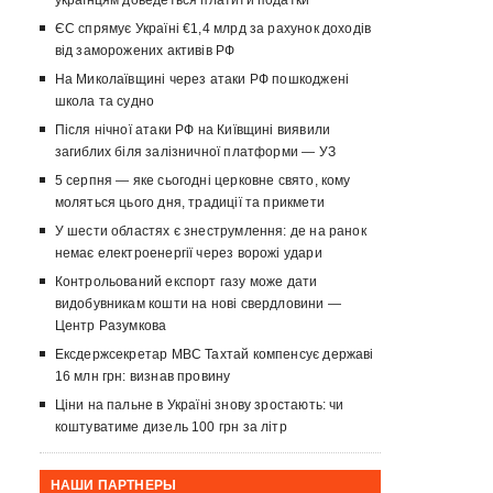
українцям доведеться платити податки
ЄС спрямує Україні €1,4 млрд за рахунок доходів
від заморожених активів РФ
На Миколаївщині через атаки РФ пошкоджені
школа та судно
Після нічної атаки РФ на Київщині виявили
загиблих біля залізничної платформи — УЗ
5 серпня — яке сьогодні церковне свято, кому
моляться цього дня, традиції та прикмети
У шести областях є знеструмлення: де на ранок
немає електроенергії через ворожі удари
Контрольований експорт газу може дати
видобувникам кошти на нові свердловини —
Центр Разумкова
Ексдержсекретар МВС Тахтай компенсує державі
16 млн грн: визнав провину
Ціни на пальне в Україні знову зростають: чи
коштуватиме дизель 100 грн за літр
НАШИ ПАРТНЕРЫ