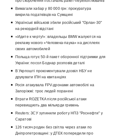
про скорочення постачань ракет-перехоплювачів
Вимагали хабар у 80 000 грн: прокуратура
викрила податківців на Сумщині
Українські військові збили російський "Орлан-30"
на рекордній відстані
«Идите к черту!»: владельцы BMW жалуются на
рекламу нового «Человека-паука» на дисплеях
своих автомобилей
Польща готує 50-й пакет оборонної підтримки для
України: посол Боднар розповів деталі
В Укрпошті прокоментували дозвіл НБУ не
друкувати ІПН на квитанціях
Росія атакувала FPV-дронами автомобілі на
Запоріжжі: троє людей поранені
Втрати ROZETKA після російської атаки
перевищують два мільярди гривень
Reuters: ЗСУ зупинили роботу НПЗ "Роснефти" у
Саратові
126 тисяч родин без світла через атаки по
Дніпропетровщині: у ДТЕК попередили про