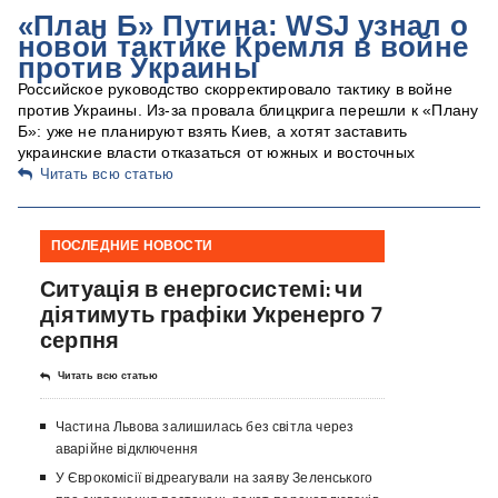
«План Б» Путина: WSJ узнал о
новой тактике Кремля в войне
против Украины
Российское руководство скорректировало тактику в войне
против Украины. Из-за провала блицкрига перешли к «Плану
Б»: уже не планируют взять Киев, а хотят заставить
украинские власти отказаться от южных и восточных
Читать всю статью
ПОСЛЕДНИЕ НОВОСТИ
Ситуація в енергосистемі: чи
діятимуть графіки Укренерго 7
серпня
Читать всю статью
Частина Львова залишилась без світла через
аварійне відключення
У Єврокомісії відреагували на заяву Зеленського