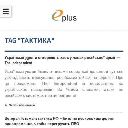
☰
TAG "ТАКТИКА"
Українські дрони створюють хаос у лавах російської армії —
The Independent
Українські удари безпілотниками середньої дальності суттєво
ускладнюють просування російських військ на фронті. Про
це повідомляє The Independent із посиланням на
українських посадовців. За їхніми словами, атаки по
російських системах протиповітряної
Читать всю статью
Ветеран Гетьман: тактика РФ – бить по нескольким целям
одновременно, чтобы перегрузить ПВО