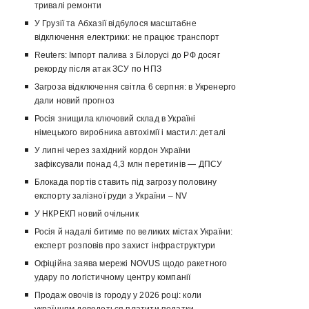
тривалі ремонти
У Грузії та Абхазії відбулося масштабне
відключення електрики: не працює транспорт
Reuters: Імпорт палива з Білорусі до РФ досяг
рекорду після атак ЗСУ по НПЗ
Загроза відключення світла 6 серпня: в Укренерго
дали новий прогноз
Росія знищила ключовий склад в Україні
німецького виробника автохімії і мастил: деталі
У липні через західний кордон України
зафіксували понад 4,3 млн перетинів — ДПСУ
Блокада портів ставить під загрозу половину
експорту залізної руди з України – NV
У НКРЕКП новий очільник
Росія й надалі битиме по великих містах України:
експерт розповів про захист інфраструктури
Офіційна заява мережі NOVUS щодо ракетного
удару по логістичному центру компанії
Продаж овочів із городу у 2026 році: коли