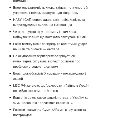
громадян
Енергонезалежність Києва: скільки потужностей
уже ввели і скільки планують до кінця року
НАБУ і САП перекладають відповідальність за
виправдувальні вироки на Нацполіцію
Чи вірять українці у перемогу і яким бачать
майбутнє країни: що показало опитування КМІС
Росія взимку може зосередити балістичні удари
на Києві та області — експерт
На окупованих територіях погіршується
гуманітарна ситуація: експерт розповів про
проблеми з водою та світлом
Внаслідок обстрілів Харківщини постраждало 9
людей
МЗС РФ заявило, що "заморозити" війну в Україні
не вийде: що вимагає Москва
Британія закликає союзників готувати Україну до
зими, головною проблемою стане ППО
Росіяни атакували Суми КАБами: є влучання та
постраждалі