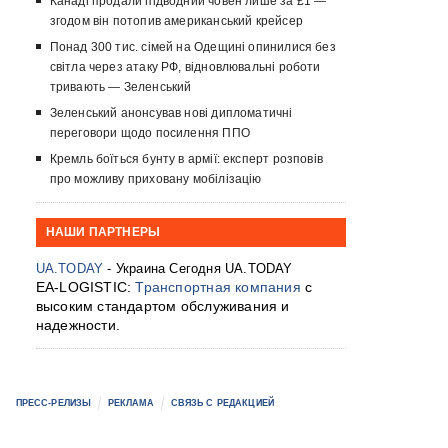
Канаді продали підводний човен лише за £1 —
згодом він потопив американський крейсер
Понад 300 тис. сімей на Одещині опинилися без
світла через атаку РФ, відновлювальні роботи
тривають — Зеленський
Зеленський анонсував нові дипломатичні
переговори щодо посилення ППО
Кремль боїться бунту в армії: експерт розповів
про можливу приховану мобілізацію
НАШИ ПАРТНЕРЫ
UA.TODAY
- Украина Сегодня UA.TODAY
EA-LOGISTIC:
Транспортная компания
с
высоким стандартом обслуживания и
надежности.
ПРЕСС-РЕЛИЗЫ
РЕКЛАМА
СВЯЗЬ С РЕДАКЦИЕЙ