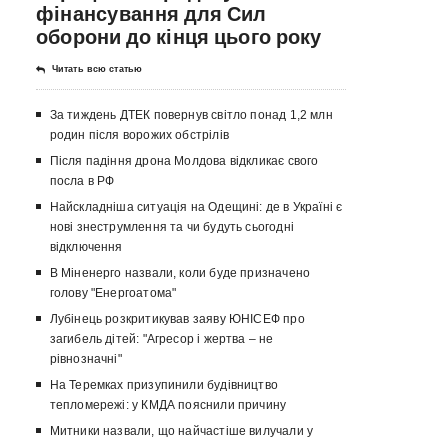
фінансування для Сил
оборони до кінця цього року
Читать всю статью
За тиждень ДТЕК повернув світло понад 1,2 млн
родин після ворожих обстрілів
Після падіння дрона Молдова відкликає свого
посла в РФ
Найскладніша ситуація на Одещині: де в Україні є
нові знеструмлення та чи будуть сьогодні
відключення
В Міненерго назвали, коли буде призначено
голову "Енергоатома"
Лубінець розкритикував заяву ЮНІСЕФ про
загибель дітей: "Агресор і жертва – не
рівнозначні"
На Теремках призупинили будівництво
тепломережі: у КМДА пояснили причину
Митники назвали, що найчастіше вилучали у