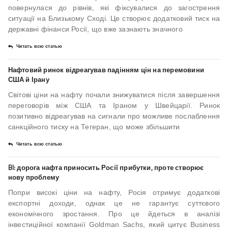
повернулася до рівнів, які фіксувалися до загострення
ситуації на Близькому Сході. Це створює додатковий тиск на
державні фінанси Росії, що вже зазнають значного
Читать всю статью
Нафтовий ринок відреагував падінням цін на перемовини
США й Ірану
Світові ціни на нафту почали знижуватися після завершення
переговорів між США та Іраном у Швейцарії. Ринок
позитивно відреагував на сигнали про можливе послаблення
санкційного тиску на Тегеран, що може збільшити
Читать всю статью
BI: дорога нафта приносить Росії прибутки, проте створює
нову проблему
Попри високі ціни на нафту, Росія отримує додаткові
експортні доходи, однак це не гарантує суттєвого
економічного зростання. Про це йдеться в аналізі
інвестиційної компанії Goldman Sachs, який цитує Business