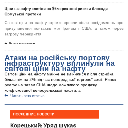
Ціни на нафту злетіли на $6 через нові ризики блокади
Ормузької протоки
Світові ціни на нафту стрімко зросли після повідомлень про
призупинення контактів між Іраном і США, а також через
загрозу перекриття
Читать всю статью
Атаки на російську портову
інфраструктуру вплинули на
світові ціни на нафту
Світові ціни на нафту майже не змінилися після стрибка
більш ніж на 2% під час попередньої торгової сесії. Ринок
реагує на заяви США щодо можливого продажу
конфіскованої венесуельської нафти, а
Читать всю статью
ПОСЛЕДНИЕ НОВОСТИ
Корецький: Уряд шукає