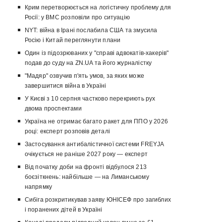
Крим перетворюється на логістичну проблему для
Росії: у ВМС розповіли про ситуацію
NYT: війна в Ірані послабила США та змусила
Росію і Китай переглянути плани
Один із підозрюваних у "справі адвокатів-хакерів"
подав до суду на ZN.UA та його журналістку
"Мадяр" озвучив п'ять умов, за яких може
завершитися війна в Україні
У Києві з 10 серпня частково перекриють рух
двома проспектами
Україна не отримає багато ракет для ППО у 2026
році: експерт розповів деталі
Застосування антибалістичної системи FREYJA
очікується не раніше 2027 року — експерт
Від початку доби на фронті відбулося 213
боєзіткнень: найбільше — на Лиманському
напрямку
Сибіга розкритикував заяву ЮНІСЕФ про загиблих
і поранених дітей в Україні