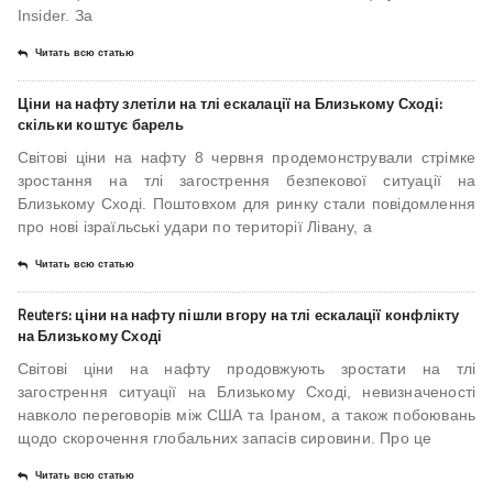
Insider. За
Читать всю статью
Ціни на нафту злетіли на тлі ескалації на Близькому Сході:
скільки коштує барель
Світові ціни на нафту 8 червня продемонстрували стрімке
зростання на тлі загострення безпекової ситуації на
Близькому Сході. Поштовхом для ринку стали повідомлення
про нові ізраїльські удари по території Лівану, а
Читать всю статью
Reuters: ціни на нафту пішли вгору на тлі ескалації конфлікту
на Близькому Сході
Світові ціни на нафту продовжують зростати на тлі
загострення ситуації на Близькому Сході, невизначеності
навколо переговорів між США та Іраном, а також побоювань
щодо скорочення глобальних запасів сировини. Про це
Читать всю статью