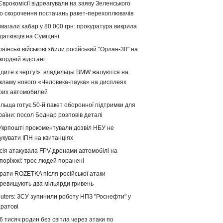
Єврокомісії відреагували на заяву Зеленського
о скорочення постачань ракет-перехоплювачів
магали хабар у 80 000 грн: прокуратура викрила
датківців на Сумщині
раїнські військові збили російський "Орлан-30" на
кордній відстані
дите к черту!»: владельцы BMW жалуются на
кламу нового «Человека-паука» на дисплеях
оих автомобилей
льща готує 50-й пакет оборонної підтримки для
раїни: посол Боднар розповів деталі
Укрпошті прокоментували дозвіл НБУ не
укувати ІПН на квитанціях
сія атакувала FPV-дронами автомобілі на
поріжжі: троє людей поранені
рати ROZETKA після російської атаки
ревищують два мільярди гривень
uters: ЗСУ зупинили роботу НПЗ "Роснефти" у
ратові
6 тисяч родин без світла через атаки по