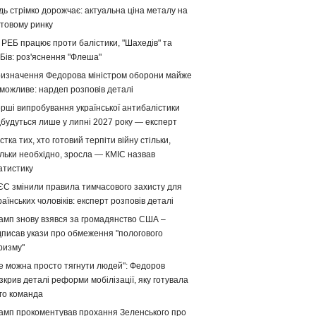
дь стрімко дорожчає: актуальна ціна металу на
ітовому ринку
 РЕБ працює проти балістики, "Шахедів" та
Бів: роз'яснення "Флеша"
изначення Федорова міністром оборони майже
можливе: нардеп розповів деталі
рші випробування української антибалістики
дбудуться лише у липні 2027 року — експерт
стка тих, хто готовий терпіти війну стільки,
ільки необхідно, зросла — КМІС назвав
атистику
ЄС змінили правила тимчасового захисту для
раїнських чоловіків: експерт розповів деталі
амп знову взявся за громадянство США –
дписав укази про обмеження "пологового
ризму"
е можна просто тягнути людей": Федоров
зкрив деталі реформи мобілізації, яку готувала
го команда
амп прокоментував прохання Зеленського про