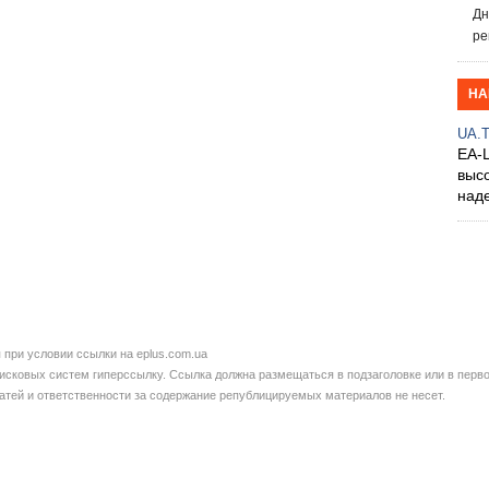
Дн
ре
НА
UA.
EA-
выс
над
при условии ссылки на eplus.com.ua
сковых систем гиперссылку. Ссылка должна размещаться в подзаголовке или в перво
татей и ответственности за содержание републицируемых материалов не несет.