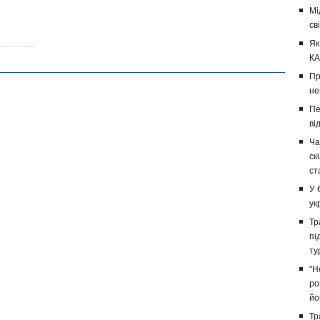
Мі
св
Як
КА
Пр
не
Пе
ві
Ча
ск
ст
У 
ук
Тр
пі
ту
"Н
ро
йо
Тр