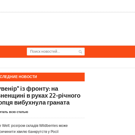
СЛЕДНИЕ НОВОСТИ
венір" із фронту: на
вненщині в руках 22-річного
опця вибухнула граната
итать всю статью
e Welt: розгром складів Wildberries може
ричинити хвилю банкрутств у Росії