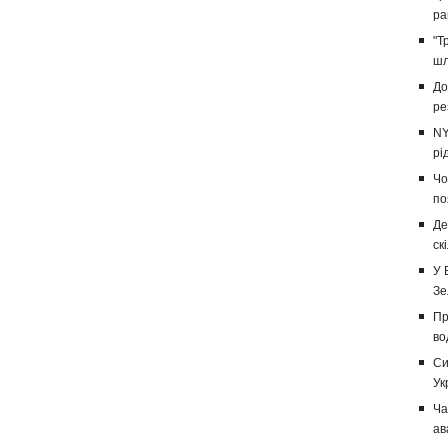
ра
"Т
шл
До
ре
NY
рі
Чо
по
Де
ск
У 
Зе
Пр
во
Си
Ук
Ча
ав