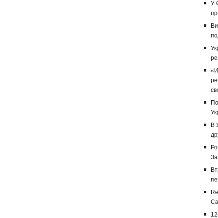
У 
пр
Ви
по
Ук
ре
«И
ре
св
По
Ук
В 
др
Ро
За
Вт
пе
Re
Са
12