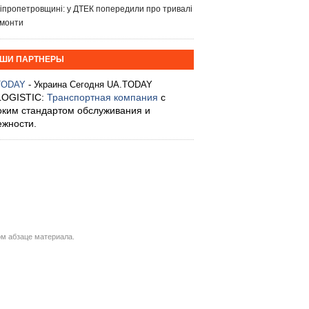
іпропетровщині: у ДТЕК попередили про тривалі
монти
ШИ ПАРТНЕРЫ
TODAY
- Украина Сегодня UA.TODAY
LOGISTIC:
Транспортная компания
с
оким стандартом обслуживания и
ежности.
м абзаце материала.