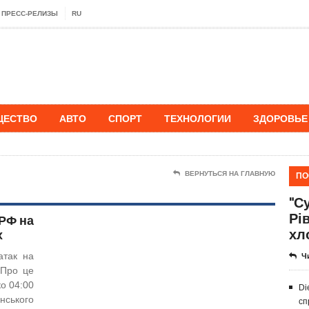
ПРЕСС-РЕЛИЗЫ
RU
ЩЕСТВО
АВТО
СПОРТ
ТЕХНОЛОГИИ
ЗДОРОВЬЕ
ПО
ВЕРНУТЬСЯ НА ГЛАВНУЮ
"Су
Рі
 РФ на
хл
х
атак на
Ч
 Про це
ко 04:00
Di
нського
сп