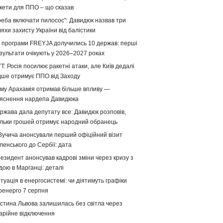
кети для ППО – що сказав
реба включати пилосос": Давидюк назвав три
яхи захисту України від балістики
 програми FREYJA долучились 10 держав: перші
зультати очікують у 2026–2027 роках
T: Росія посилює ракетні атаки, але Київ дедалі
дше отримує ППО від Заходу
му Арахамія отримав більше впливу —
яснення нардепа Давидюка
ржава дала депутату все: Давидюк розповів,
ільки грошей отримує народний обранець
Вучича анонсували перший офіційний візит
ленського до Сербії: дата
езидент анонсував кадрові зміни через кризу з
дою в Марганці: деталі
туація в енергосистемі: чи діятимуть графіки
ренерго 7 серпня
стина Львова залишилась без світла через
арійне відключення