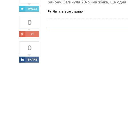
району. Загинула 70-річна жінка, ще одна
TWEET
Читать всю статью
0
+1
0
SHARE