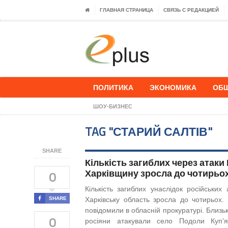
ГЛАВНАЯ СТРАНИЦА
СВЯЗЬ С РЕДАКЦИЕЙ
ПОЛИТИКА
ЭКОНОМИКА
ОБ
ШОУ-БИЗНЕС
TAG "СТАРИЙ САЛТІВ"
SHARE
Кількість загиблих через атаки
Харківщину зросла до чотирьо
0
Кількість загиблих унаслідок російських 
SHARE
Харківську область зросла до чотирьох.
повідомили в обласній прокуратурі. Близь
0
росіяни атакували село Подоли Купʼя