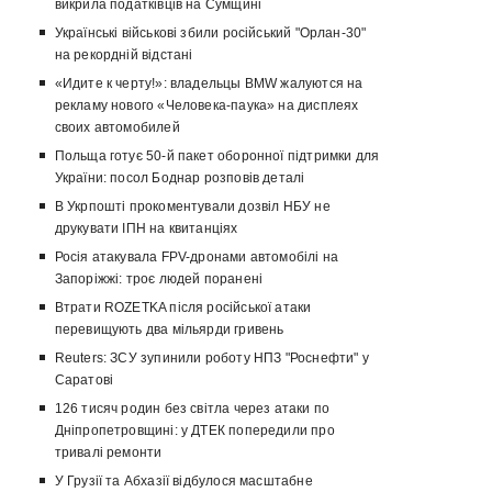
викрила податківців на Сумщині
Українські військові збили російський "Орлан-30"
на рекордній відстані
«Идите к черту!»: владельцы BMW жалуются на
рекламу нового «Человека-паука» на дисплеях
своих автомобилей
Польща готує 50-й пакет оборонної підтримки для
України: посол Боднар розповів деталі
В Укрпошті прокоментували дозвіл НБУ не
друкувати ІПН на квитанціях
Росія атакувала FPV-дронами автомобілі на
Запоріжжі: троє людей поранені
Втрати ROZETKA після російської атаки
перевищують два мільярди гривень
Reuters: ЗСУ зупинили роботу НПЗ "Роснефти" у
Саратові
126 тисяч родин без світла через атаки по
Дніпропетровщині: у ДТЕК попередили про
тривалі ремонти
У Грузії та Абхазії відбулося масштабне