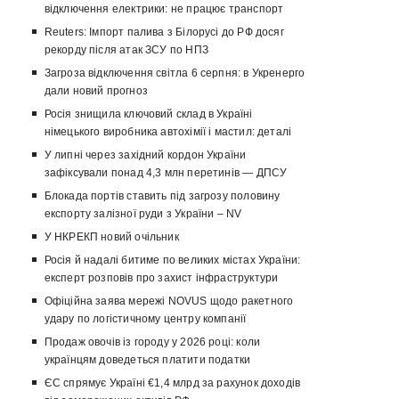
відключення електрики: не працює транспорт
Reuters: Імпорт палива з Білорусі до РФ досяг
рекорду після атак ЗСУ по НПЗ
Загроза відключення світла 6 серпня: в Укренерго
дали новий прогноз
Росія знищила ключовий склад в Україні
німецького виробника автохімії і мастил: деталі
У липні через західний кордон України
зафіксували понад 4,3 млн перетинів — ДПСУ
Блокада портів ставить під загрозу половину
експорту залізної руди з України – NV
У НКРЕКП новий очільник
Росія й надалі битиме по великих містах України:
експерт розповів про захист інфраструктури
Офіційна заява мережі NOVUS щодо ракетного
удару по логістичному центру компанії
Продаж овочів із городу у 2026 році: коли
українцям доведеться платити податки
ЄС спрямує Україні €1,4 млрд за рахунок доходів