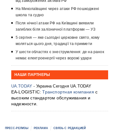
від заморожених активів РФ
На Миколаївщині через атаки РФ пошкоджені
школа та судно
Після нічної атаки РФ на Київщині виявили
загиблих біля залізничної платформи — УЗ
5 серпня — яке сьогодні церковне свято, кому
моляться цього дня, традиції та прикмети
У шести областях є знеструмлення: де на ранок
немає електроенергії через ворожі удари
НАШИ ПАРТНЕРЫ
UA.TODAY
- Украина Сегодня UA.TODAY
EA-LOGISTIC:
Транспортная компания
с
высоким стандартом обслуживания и
надежности.
ПРЕСС-РЕЛИЗЫ
РЕКЛАМА
СВЯЗЬ С РЕДАКЦИЕЙ