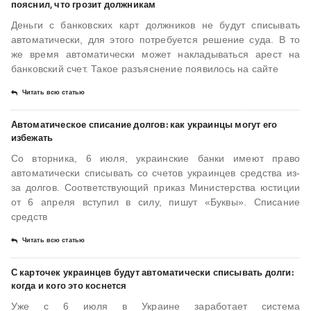
пояснил, что грозит должникам
Деньги с банковских карт должников не будут списывать
автоматически, для этого потребуется решение суда. В то
же время автоматически может накладываться арест на
банковский счет. Такое разъяснение появилось на сайте
Читать всю статью
​Автоматическое списание долгов: как украинцы могут его
избежать
Со вторника, 6 июля, украинские банки имеют право
автоматически списывать со счетов украинцев средства из-
за долгов. Соответствующий приказ Министерства юстиции
от 6 апреля вступил в силу, пишут «Буквы». Списание
средств
Читать всю статью
​С карточек украинцев будут автоматически списывать долги:
когда и кого это коснется
Уже с 6 июля в Украине заработает система