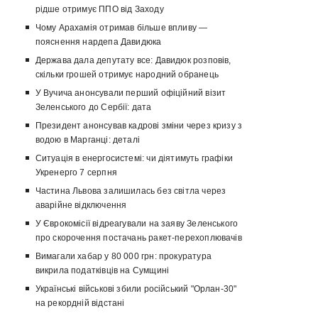
рідше отримує ППО від Заходу
Чому Арахамія отримав більше впливу —
пояснення нардепа Давидюка
Держава дала депутату все: Давидюк розповів,
скільки грошей отримує народний обранець
У Вучича анонсували перший офіційний візит
Зеленського до Сербії: дата
Президент анонсував кадрові зміни через кризу з
водою в Марганці: деталі
Ситуація в енергосистемі: чи діятимуть графіки
Укренерго 7 серпня
Частина Львова залишилась без світла через
аварійне відключення
У Єврокомісії відреагували на заяву Зеленського
про скорочення постачань ракет-перехоплювачів
Вимагали хабар у 80 000 грн: прокуратура
викрила податківців на Сумщині
Українські військові збили російський "Орлан-30"
на рекордній відстані