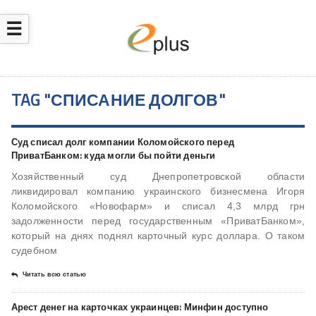
☰
TAG "СПИСАНИЕ ДОЛГОВ"
Суд списал долг компании Коломойского перед
ПриватБанком: куда могли бы пойти деньги
Хозяйственный суд Днепропетровской области
ликвидировал компанию украинского бизнесмена Игоря
Коломойского «Новофарм» и списал 4,3 млрд грн
задолженности перед государственным «ПриватБанком»,
который на днях поднял карточный курс доллара. О таком
судебном
Читать всю статью
Арест денег на карточках украинцев: Минфин доступно