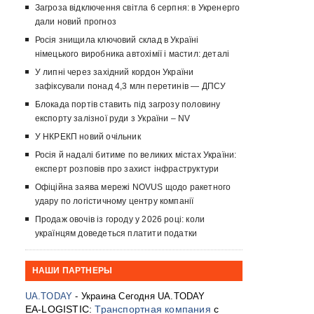
Загроза відключення світла 6 серпня: в Укренерго
дали новий прогноз
Росія знищила ключовий склад в Україні
німецького виробника автохімії і мастил: деталі
У липні через західний кордон України
зафіксували понад 4,3 млн перетинів — ДПСУ
Блокада портів ставить під загрозу половину
експорту залізної руди з України – NV
У НКРЕКП новий очільник
Росія й надалі битиме по великих містах України:
експерт розповів про захист інфраструктури
Офіційна заява мережі NOVUS щодо ракетного
удару по логістичному центру компанії
Продаж овочів із городу у 2026 році: коли
українцям доведеться платити податки
НАШИ ПАРТНЕРЫ
UA.TODAY
- Украина Сегодня UA.TODAY
EA-LOGISTIC:
Транспортная компания
с