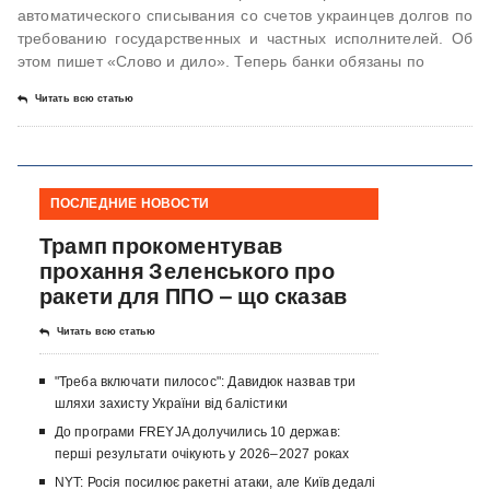
автоматического списывания со счетов украинцев долгов по
требованию государственных и частных исполнителей. Об
этом пишет «Слово и дило». Теперь банки обязаны по
Читать всю статью
ПОСЛЕДНИЕ НОВОСТИ
Трамп прокоментував
прохання Зеленського про
ракети для ППО – що сказав
Читать всю статью
"Треба включати пилосос": Давидюк назвав три
шляхи захисту України від балістики
До програми FREYJA долучились 10 держав:
перші результати очікують у 2026–2027 роках
NYT: Росія посилює ракетні атаки, але Київ дедалі