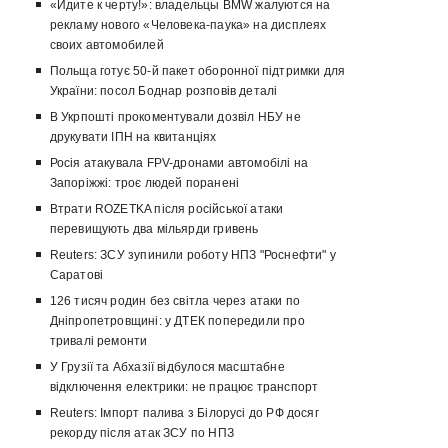
«Идите к черту!»: владельцы BMW жалуются на
рекламу нового «Человека-паука» на дисплеях
своих автомобилей
Польща готує 50-й пакет оборонної підтримки для
України: посол Боднар розповів деталі
В Укрпошті прокоментували дозвіл НБУ не
друкувати ІПН на квитанціях
Росія атакувала FPV-дронами автомобілі на
Запоріжжі: троє людей поранені
Втрати ROZETKA після російської атаки
перевищують два мільярди гривень
Reuters: ЗСУ зупинили роботу НПЗ "Роснефти" у
Саратові
126 тисяч родин без світла через атаки по
Дніпропетровщині: у ДТЕК попередили про
тривалі ремонти
У Грузії та Абхазії відбулося масштабне
відключення електрики: не працює транспорт
Reuters: Імпорт палива з Білорусі до РФ досяг
рекорду після атак ЗСУ по НПЗ