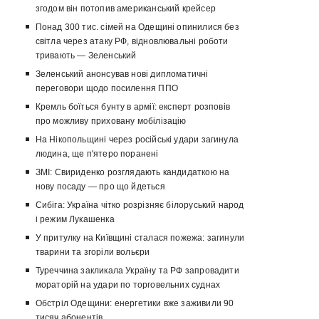
згодом він потопив американський крейсер
Понад 300 тис. сімей на Одещині опинилися без
світла через атаку РФ, відновлювальні роботи
тривають — Зеленський
Зеленський анонсував нові дипломатичні
переговори щодо посилення ППО
Кремль боїться бунту в армії: експерт розповів
про можливу приховану мобілізацію
На Нікопольщині через російські удари загинула
людина, ще п'ятеро поранені
ЗМІ: Свириденко розглядають кандидаткою на
нову посаду — про що йдеться
Сибіга: Україна чітко розрізняє білоруський народ
і режим Лукашенка
У притулку на Київщині сталася пожежа: загинули
тварини та згоріли вольєри
Туреччина закликала Україну та РФ запровадити
мораторій на удари по торговельних суднах
Обстріл Одещини: енергетики вже заживили 90
тисяч абонентів