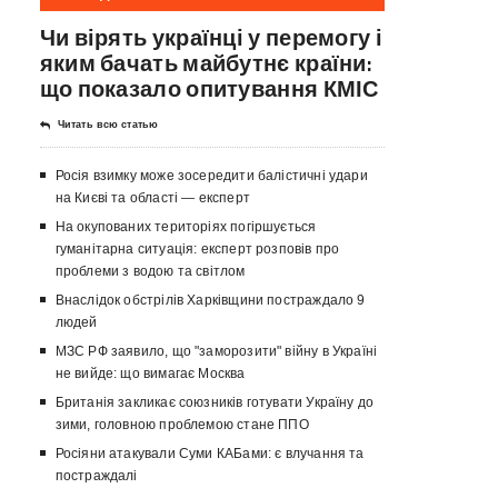
Чи вірять українці у перемогу і
яким бачать майбутнє країни:
що показало опитування КМІС
Читать всю статью
Росія взимку може зосередити балістичні удари
на Києві та області — експерт
На окупованих територіях погіршується
гуманітарна ситуація: експерт розповів про
проблеми з водою та світлом
Внаслідок обстрілів Харківщини постраждало 9
людей
МЗС РФ заявило, що "заморозити" війну в Україні
не вийде: що вимагає Москва
Британія закликає союзників готувати Україну до
зими, головною проблемою стане ППО
Росіяни атакували Суми КАБами: є влучання та
постраждалі