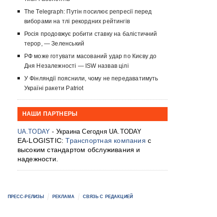
The Telegraph: Путін посилює репресії перед
виборами на тлі рекордних рейтингів
Росія продовжує робити ставку на балістичний
терор, — Зеленський
РФ може готувати масований удар по Києву до
Дня Незалежності — ISW назвав цілі
У Фінляндії пояснили, чому не передаватимуть
Україні ракети Patriot
НАШИ ПАРТНЕРЫ
UA.TODAY
- Украина Сегодня UA.TODAY
EA-LOGISTIC:
Транспортная компания
с
высоким стандартом обслуживания и
надежности.
ПРЕСС-РЕЛИЗЫ
РЕКЛАМА
СВЯЗЬ С РЕДАКЦИЕЙ