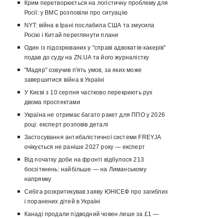
Крим перетворюється на логістичну проблему для
Росії: у ВМС розповіли про ситуацію
NYT: війна в Ірані послабила США та змусила
Росію і Китай переглянути плани
Один із підозрюваних у "справі адвокатів-хакерів"
подав до суду на ZN.UA та його журналістку
"Мадяр" озвучив п'ять умов, за яких може
завершитися війна в Україні
У Києві з 10 серпня частково перекриють рух
двома проспектами
Україна не отримає багато ракет для ППО у 2026
році: експерт розповів деталі
Застосування антибалістичної системи FREYJA
очікується не раніше 2027 року — експерт
Від початку доби на фронті відбулося 213
боєзіткнень: найбільше — на Лиманському
напрямку
Сибіга розкритикував заяву ЮНІСЕФ про загиблих
і поранених дітей в Україні
Канаді продали підводний човен лише за £1 —