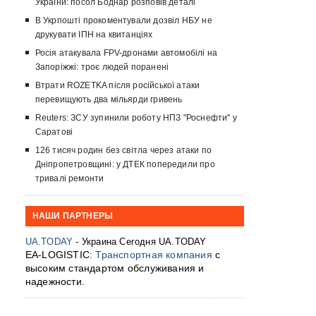
України: посол Боднар розповів деталі
В Укрпошті прокоментували дозвіл НБУ не
друкувати ІПН на квитанціях
Росія атакувала FPV-дронами автомобілі на
Запоріжжі: троє людей поранені
Втрати ROZETKA після російської атаки
перевищують два мільярди гривень
Reuters: ЗСУ зупинили роботу НПЗ "Роснефти" у
Саратові
126 тисяч родин без світла через атаки по
Дніпропетровщині: у ДТЕК попередили про
тривалі ремонти
НАШИ ПАРТНЕРЫ
UA.TODAY
- Украина Сегодня UA.TODAY
EA-LOGISTIC:
Транспортная компания
с
высоким стандартом обслуживания и
надежности.