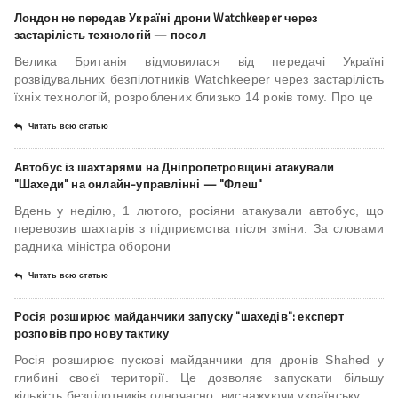
Лондон не передав Україні дрони Watchkeeper через
застарілість технологій — посол
Велика Британія відмовилася від передачі Україні
розвідувальних безпілотників Watchkeeper через застарілість
їхніх технологій, розроблених близько 14 років тому. Про це
Читать всю статью
Автобус із шахтарями на Дніпропетровщині атакували
"Шахеди" на онлайн-управлінні — "Флеш"
Вдень у неділю, 1 лютого, росіяни атакували автобус, що
перевозив шахтарів з підприємства після зміни. За словами
радника міністра оборони
Читать всю статью
Росія розширює майданчики запуску "шахедів": експерт
розповів про нову тактику
Росія розширює пускові майданчики для дронів Shahed у
глибині своєї території. Це дозволяє запускати більшу
кількість безпілотників одночасно, виснажуючи українську