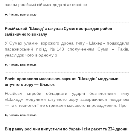
часом російські війська дедалі активніше
Читать всю статью
Російський "Шахед" атакував Суми: постраждав район
залізничного вокзалу
У Сумах уламки ворожого дрона типу «Шахед» пошкодили
пасажирський поїзд №143 сполученням Суми – Рахів,
унаслідок чого в одному з
Читать всю статью
Росія провалила масове оснащення "Шахедів" модулями
штучного зору — Власюк
Російські спроби обладнати ударні безпілотники типу
«Шахед» модулями штучного зору завершилися невдачею
— такі технології не отримали масового впровадження. Про
Читать всю статью
Від ранку росіяни випустили по Україні сім ракет та 234 дрони