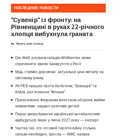
ПОСЛЕДНИЕ НОВОСТИ
"Сувенір" із фронту: на
Рівненщині в руках 22-річного
хлопця вибухнула граната
Читать всю статью
Die Welt: розгром складів Wildberries може
спричинити хвилю банкрутств у Росії
Мідь стрімко дорожчає: актуальна ціна металу на
світовому ринку
Як РЕБ працює проти балістики, "Шахедів" та
КАБів: роз'яснення "Флеша"
Призначення Федорова міністром оборони майже
неможливе: нардеп розповів деталі
Перші випробування української антибалістики
відбудуться лише у липні 2027 року — експерт
Частка тих, хто готовий терпіти війну стільки,
скільки необхідно, зросла — КМІС назвав