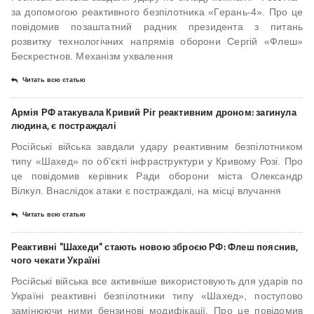
за допомогою реактивного безпілотника «Герань-4». Про це
повідомив позаштатний радник президента з питань
розвитку технологічних напрямів оборони Сергій «Флеш»
Бескрестнов. Механізм ухвалення
Читать всю статью
Армія РФ атакувала Кривий Ріг реактивним дроном: загинула
людина, є постраждалі
Російські війська завдали удару реактивним безпілотником
типу «Шахед» по об’єкті інфраструктури у Кривому Розі. Про
це повідомив керівник Ради оборони міста Олександр
Вілкул. Внаслідок атаки є постраждалі, на місці влучання
Читать всю статью
Реактивні "Шахеди" стають новою зброєю РФ: Флеш пояснив,
чого чекати Україні
Російські війська все активніше використовують для ударів по
Україні реактивні безпілотники типу «Шахед», поступово
замінюючи ними бензинові модифікації. Про це повідомив