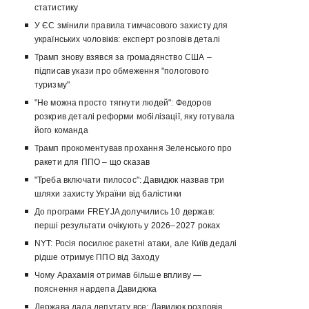
статистику
У ЄС змінили правила тимчасового захисту для
українських чоловіків: експерт розповів деталі
Трамп знову взявся за громадянство США –
підписав укази про обмеження "пологового
туризму"
"Не можна просто тягнути людей": Федоров
розкрив деталі реформи мобілізації, яку готувала
його команда
Трамп прокоментував прохання Зеленського про
ракети для ППО – що сказав
"Треба включати пилосос": Давидюк назвав три
шляхи захисту України від балістики
До програми FREYJA долучились 10 держав:
перші результати очікують у 2026–2027 роках
NYT: Росія посилює ракетні атаки, але Київ дедалі
рідше отримує ППО від Заходу
Чому Арахамія отримав більше впливу —
пояснення нардепа Давидюка
Держава дала депутату все: Давидюк розповів,