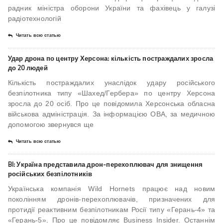
радник міністра оборони України та фахівець у галузі
радіотехнологій
Читать всю статью
Удар дрона по центру Херсона: кількість постраждалих зросла
до 20 людей
Кількість постраждалих унаслідок удару російського
безпілотника типу «Шахед/Гербера» по центру Херсона
зросла до 20 осіб. Про це повідомила Херсонська обласна
військова адміністрація. За інформацією ОВА, за медичною
допомогою звернувся ще
Читать всю статью
BI: Україна представила дрон-перехоплювач для знищення
російських безпілотників
Українська компанія Wild Hornets працює над новим
поколінням дронів-перехоплювачів, призначених для
протидії реактивним безпілотникам Росії типу «Герань-4» та
«Герань-5». Про це повідомляє Business Insider. Останнім