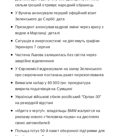
скільки грошей отримує народний обранець
У Вучича анонсували перший офіційний візит
Зеленського до Сербії: дата
Президент анонсував кадрові зміни через кризу з
водою в Марганці: деталі
Ситуація в енергосистемі: чи діятимуть графіки
Укренерго 7 серпня
Частина Львова залишилась без світла через
аварійне відключення
У Єврокомісії відреагували на заяву Зеленського
про скорочення постачань ракет-перехоплювачів
Вимагали хабар у 80 000 грн: прокуратура
викрила податківців на Сумщині
Українські військові збили російський "Орлан-30"
на рекордній відстані
«Идите к черту!»: владельцы BMW жалуются на
рекламу нового «Человека-паука» на дисплеях
своих автомобилей
Польща готує 50-й пакет оборонної підтримки для