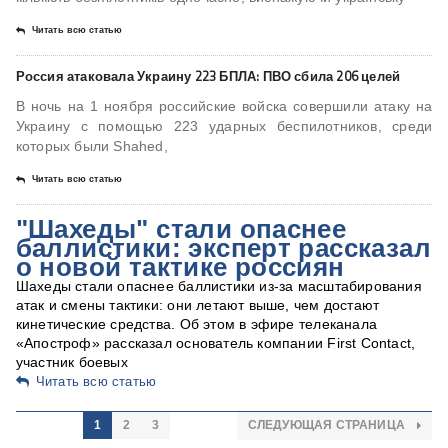
Читать всю статью
Россия атаковала Украину 223 БПЛА: ПВО сбила 206 целей
В ночь на 1 ноября российские войска совершили атаку на
Украину с помощью 223 ударных беспилотников, среди
которых были Shahed,
Читать всю статью
"Шахеды" стали опаснее
баллистики: эксперт рассказал
о новой тактике россиян
Шахеды стали опаснее баллистики из-за масштабирования
атак и смены тактики: они летают выше, чем достают
кинетические средства. Об этом в эфире телеканала
«Апостроф» рассказал основатель компании First Contact,
участник боевых
Читать всю статью
1
2
3
СЛЕДУЮЩАЯ СТРАНИЦА