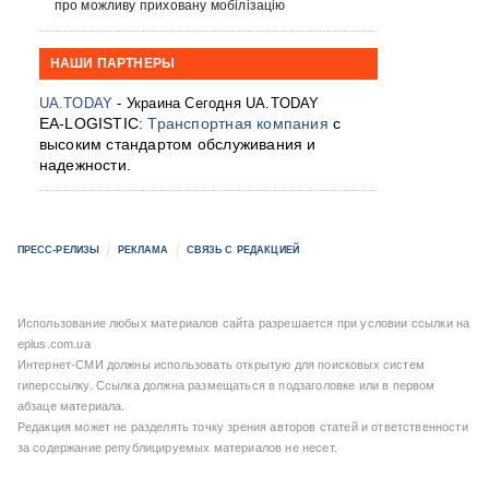
про можливу приховану мобілізацію
НАШИ ПАРТНЕРЫ
UA.TODAY
- Украина Сегодня UA.TODAY
EA-LOGISTIC:
Транспортная компания
с
высоким стандартом обслуживания и
надежности.
ПРЕСС-РЕЛИЗЫ
РЕКЛАМА
СВЯЗЬ С РЕДАКЦИЕЙ
Использование любых материалов сайта разрешается при условии ссылки на
eplus.com.ua
Интернет-СМИ должны использовать открытую для поисковых систем
гиперссылку. Ссылка должна размещаться в подзаголовке или в первом
абзаце материала.
Редакция может не разделять точку зрения авторов статей и ответственности
за содержание републицируемых материалов не несет.