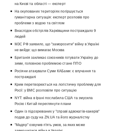
на Києві та області — експерт
На окупованих територіях погіршується
гуманітарна ситуація: експерт розповів про
проблеми з водою та світлом
Внаслідок обстрілів Харківщини постраждало 9
людей
МЗС РФ заявило, що "заморозити" війну в Україні
не вийде: що вимагає Москва
Британія закликає союзників готувати Україну до
зими, головною проблемою стане ППО
Росіяни атакували Суми КАБами: є влучання та
постраждалі
Крим перетворюється на логістичну проблему для
Росії: у ВМС розповіли про ситуацію
NYT: війна в Ірані послабила США та змусила
Росію і Китай переглянути плани
Один із підозрюваних у "справі адвокатів-хакерів"
подав до суду на ZN.UA та його журналістку
"Мадяр" озвучив п'ять умов, за яких може
завершитися війна в Україні