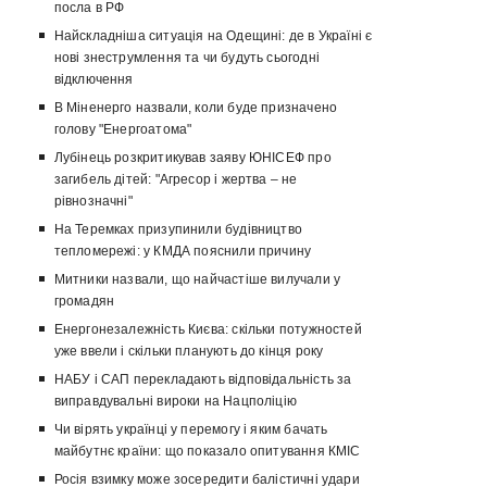
посла в РФ
Найскладніша ситуація на Одещині: де в Україні є
нові знеструмлення та чи будуть сьогодні
відключення
В Міненерго назвали, коли буде призначено
голову "Енергоатома"
Лубінець розкритикував заяву ЮНІСЕФ про
загибель дітей: "Агресор і жертва – не
рівнозначні"
На Теремках призупинили будівництво
тепломережі: у КМДА пояснили причину
Митники назвали, що найчастіше вилучали у
громадян
Енергонезалежність Києва: скільки потужностей
уже ввели і скільки планують до кінця року
НАБУ і САП перекладають відповідальність за
виправдувальні вироки на Нацполіцію
Чи вірять українці у перемогу і яким бачать
майбутнє країни: що показало опитування КМІС
Росія взимку може зосередити балістичні удари