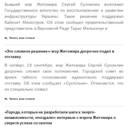
Бывший мэр Житомира Сергей Сухомлин возглавил
Государственное агентство по восстановлению и развитию
инфраструктуры Украины. Такое решение поддержал
Кабинет Министров. Об этом сообщил правительственный
представитель в Верховной Раде Тарас Мельничук в
Читать всю статью
«Это сложное решение»: мэр Житомира досрочно подал в
отставку
В четверг, 19 сентября, мэр Житомира Сергей Сухомлин
досрочно сложил свои полномочия. Городской совет во
время тайного голосования единогласно поддержал
отставку. Об этом сообщает «Суспільне». Отмечается, что
он специально созвал
Читать всю статью
«Города, которые не разработали шаги к энерго­
независимости, опоздали»: интервью с мэром Житомира о
секрете успеха со светом