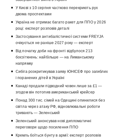
У Києві з 10 серпня частково перекриють рух
двома проспектами
Україна не отримає багато ракет для ППО у 2026
році: експерт розповів деталі
Застосування антибалістичної системи FREYJA
очікується не раніше 2027 року — експерт
Від початку доби на фронті відбулося 213
боєзіткнень: найбільше — на Лиманському
напрямку
Сибіга розкритикував заяву ЮНІСЕФ про загиблих
і поранених дітей в Україні
Канаді продали підводний човен лише за £1 —
згодом він потопив американський крейсер
Понад 300 тис. сімей на Одещині опинилися без
світла через атаку РФ, відновлювальні роботи
тривають — Зеленський
Зеленський анонсував нові дипломатичні
переговори щодо посилення ППО
Кремль боїться бунту в армії: експерт розповів