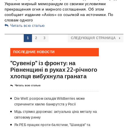
Украине мирный меморандум со своими условиями
прекращения огня и мирного соглашения. Об этом
сообщает издание «Axios» со ссылкой на источники. По
словам одного
Читать всю статью
1
2
3
СЛЕДУЮЩАЯ СТРАНИЦА
ПОСЛЕДНИЕ НОВОСТИ
"Сувенір" із фронту: на
Рівненщині в руках 22-річного
хлопця вибухнула граната
Читать всю статью
Die Welt: розгром складів Wildberries може
спричинити хвилю банкрутств у Росії
Мідь стрімко дорожчає: актуальна ціна металу на
світовому ринку
Як РЕБ працює проти балістики, "Шахедів" та