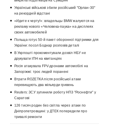
викрила податківців на Сумщині
Українські військові збили російський "Орлан-30"
на рекордній відстані
«Идите к черту!»: владельцы BMW жалуются на
рекламу нового «Человека-паука» на дисплеях
своих автомобилей
Польща готує 50-й пакет оборонної підтримки для
України: посол Боднар розповів деталі
В Укрпошті прокоментували дозвіл НБУ не
друкувати ІПН на квитанціях
Росія атакувала FPV-дронами автомобілі на
Запоріжжі: троє людей поранені
Втрати ROZETKA після російської атаки
перевищують два мільярди гривень
Reuters: ЗСУ зупинили роботу НПЗ "Роснефти" у
Саратові
126 тисяч родин без світла через атаки по
Дніпропетровщині: у ДТЕК попередили про
тривалі ремонти