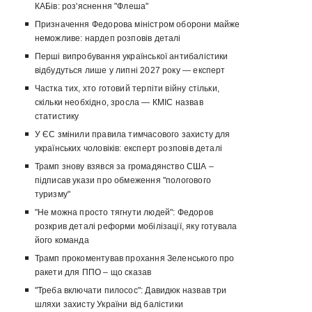
КАБів: роз'яснення "Флеша"
Призначення Федорова міністром оборони майже
неможливе: нардеп розповів деталі
Перші випробування української антибалістики
відбудуться лише у липні 2027 року — експерт
Частка тих, хто готовий терпіти війну стільки,
скільки необхідно, зросла — КМІС назвав
статистику
У ЄС змінили правила тимчасового захисту для
українських чоловіків: експерт розповів деталі
Трамп знову взявся за громадянство США –
підписав укази про обмеження "пологового
туризму"
"Не можна просто тягнути людей": Федоров
розкрив деталі реформи мобілізації, яку готувала
його команда
Трамп прокоментував прохання Зеленського про
ракети для ППО – що сказав
"Треба включати пилосос": Давидюк назвав три
шляхи захисту України від балістики