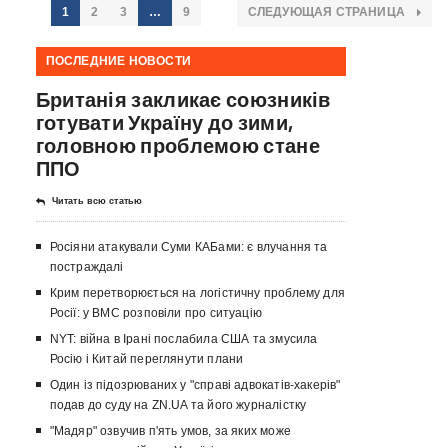
1
2
3
…
9
СЛЕДУЮЩАЯ СТРАНИЦА
ПОСЛЕДНИЕ НОВОСТИ
Британія закликає союзників
готувати Україну до зими,
головною проблемою стане
ППО
Читать всю статью
Росіяни атакували Суми КАБами: є влучання та
постраждалі
Крим перетворюється на логістичну проблему для
Росії: у ВМС розповіли про ситуацію
NYT: війна в Ірані послабила США та змусила
Росію і Китай переглянути плани
Один із підозрюваних у "справі адвокатів-хакерів"
подав до суду на ZN.UA та його журналістку
"Мадяр" озвучив п'ять умов, за яких може