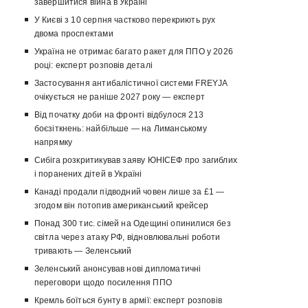
завершитися війна в Україні
У Києві з 10 серпня частково перекриють рух
двома проспектами
Україна не отримає багато ракет для ППО у 2026
році: експерт розповів деталі
Застосування антибалістичної системи FREYJA
очікується не раніше 2027 року — експерт
Від початку доби на фронті відбулося 213
боєзіткнень: найбільше — на Лиманському
напрямку
Сибіга розкритикував заяву ЮНІСЕФ про загиблих
і поранених дітей в Україні
Канаді продали підводний човен лише за £1 —
згодом він потопив американський крейсер
Понад 300 тис. сімей на Одещині опинилися без
світла через атаку РФ, відновлювальні роботи
тривають — Зеленський
Зеленський анонсував нові дипломатичні
переговори щодо посилення ППО
Кремль боїться бунту в армії: експерт розповів