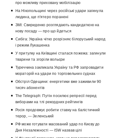
про можливу приховану мобілізацію
На Нікопольщині через російські удари загинула
людина, ще п'ятеро поранені
ЗМІ: Свириденко розглядають кандидаткою на
нову посаду — про що йдеться
Сибіга: Україна чітко розрізняє білоруський народ
і режим Лукашенка
У притулку на Київщині сталася пожежа: загинули
тварини та згоріли вольєри
Туреччина закликала Україну та РФ запровадити
мораторій на удари по торговельних суднах
Обстріл Одещини: енергетики вже заживили 90
тисяч абонентів
The Telegraph: Путін посилює репресії перед
виборами на тлі рекордних рейтингів
Росія продовжує робити ставку на балістичний
терор, — Зеленський
РФ може готувати масований удар по Києву до
Дня Незалежності — ISW назвав цілі