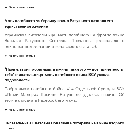
Читать всю статью
Мать погибшего за Украину воина Ратушного назвала его
единственное желание
Украинская писательница, мать погибшего на фронте воина
Василия Ратушного Светлана Поваляева рассказала о
единственном желании и воле своего сына. Об
Читать всю статью
"Парни, твои побратимы, выжили, знай это — все прилетело в
тебя": писательница-мать погибшего воина ВСУ узнала
подробности
Побратимам погибшего бойца 414 Отдельной бригады ВСУ
«Птахи Мадяра» Василия Ратушного удалось выжить. Об
этом написала в Facebook его мама,
Читать всю статью
Писательница Светлана Поваляева потеряла на войне второго
сына