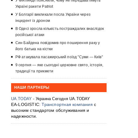
У Фінляндії пояснили, чому не передаватимуть
Україні ракети Patriot
У Болгарії викликали посла України через
інцидент із дроном
В Одесі зросла кількість постраждалих внаслідок
російської атаки
Син Байдена повідомив про поширення раку у
його батька на кістки
РФ атакувала пасажирський поїзд "Суми — Київ"
9 серпня — яке сьогодні церковне свято, історія,
традиції та прикмети
НАШИ ПАРТНЕРЫ
UA.TODAY
- Украина Сегодня UA.TODAY
EA-LOGISTIC:
Транспортная компания
с
высоким стандартом обслуживания и
надежности.