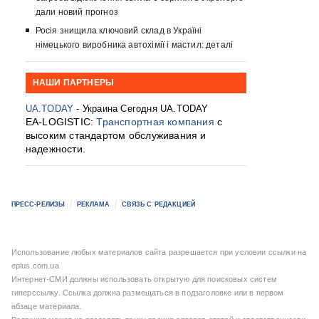
дали новий прогноз
Росія знищила ключовий склад в Україні
німецького виробника автохімії і мастил: деталі
НАШИ ПАРТНЕРЫ
UA.TODAY
- Украина Сегодня UA.TODAY
EA-LOGISTIC:
Транспортная компания
с
высоким стандартом обслуживания и
надежности.
ПРЕСС-РЕЛИЗЫ
РЕКЛАМА
СВЯЗЬ С РЕДАКЦИЕЙ
Использование любых материалов сайта разрешается при условии ссылки на
eplus.com.ua
Интернет-СМИ должны использовать открытую для поисковых систем
гиперссылку. Ссылка должна размещаться в подзаголовке или в первом
абзаце материала.