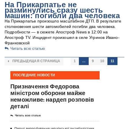
На Прикарпатье не
разминулись сразу шесть
машин: погибли два человека
На Прикарпатье произошло масштабное ДТП. В результате
столкновения шести автомобилей погибли два человека.
Подробности — в сюжете Апостроф News в 12:00 на
Апостроф TV. Инцидент произошел в селе Угринов Ивано-
Франковской
Читать всю статью
ПРЕДЫДУЩАЯ СТРАНИЦА
1
…
9
10
11
ПОСЛЕДНИЕ НОВОСТИ
Призначення Федорова
міністром оборони майже
неможливе: нардеп розповів
деталі
Читать всю статью
Перші випробування української антибалістики