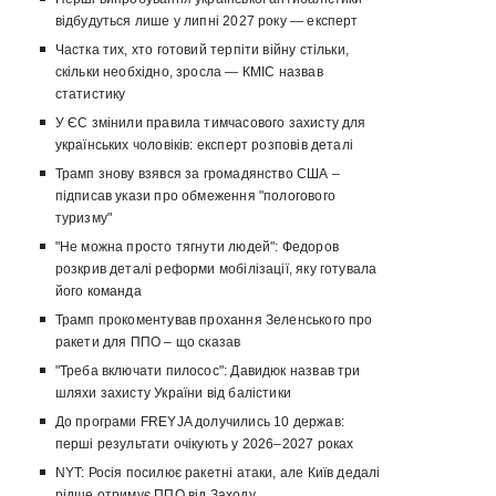
відбудуться лише у липні 2027 року — експерт
Частка тих, хто готовий терпіти війну стільки,
скільки необхідно, зросла — КМІС назвав
статистику
У ЄС змінили правила тимчасового захисту для
українських чоловіків: експерт розповів деталі
Трамп знову взявся за громадянство США –
підписав укази про обмеження "пологового
туризму"
"Не можна просто тягнути людей": Федоров
розкрив деталі реформи мобілізації, яку готувала
його команда
Трамп прокоментував прохання Зеленського про
ракети для ППО – що сказав
"Треба включати пилосос": Давидюк назвав три
шляхи захисту України від балістики
До програми FREYJA долучились 10 держав:
перші результати очікують у 2026–2027 роках
NYT: Росія посилює ракетні атаки, але Київ дедалі
рідше отримує ППО від Заходу