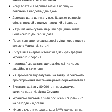
Чому Арахамія отримав більше впливу —
пояснення нардепа Давидюка
Держава дала депутату все: Давидюк розповів,
скільки грошей отримує народний обранець
У Вучича анонсували перший офіційний візит
Зеленського до Сербії: дата
Президент анонсував кадрові зміни через кризу з
водою в Марганці: деталі
Ситуація в енергосистемі: чи діятимуть графіки
Укренерго 7 серпня
Частина Львова залишилась без світла через
аварійне відключення
У Єврокомісії відреагували на заяву Зеленського
про скорочення постачань ракет-перехоплювачів
Вимагали хабар у 80 000 грн: прокуратура
викрила податківців на Сумщині
Українські військові збили російський "Орлан-30"
на рекордній відстані
«Идите к черту!»: владельцы BMW жалуются на