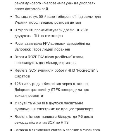
рекламу нового «Человека-паука» на дисплеях
своих автомобилей
Польща готує 50-й пакет оборонної підтримки для
України: посол Боднар розповів деталі
В Укрпошті прокоментували дозвіл НБУ не
друкувати ІПН на квитанціях
Росія атакувала FPV-дронами автомобілі на
Запоріжжі: троє людей поранені
Втрати ROZETKA після російської атаки
перевищують два мільярди гривень
Reuters: ЗСУ зупинили роботу НПЗ "Роснефти" у
Саратові
126 тисяч родин без світла через атаки по
Дніпропетровщині: у ДТЕК попередили про
тривалі ремонти
У Грузії та Абхазії відбулося масштабне
відключення електрики: не працює транспорт
Reuters: Імпорт палива з Білорусі до РФ досяг
рекорду після атак ЗСУ по НПЗ
Загроза відключення світла 6 серпня: в Укренерго