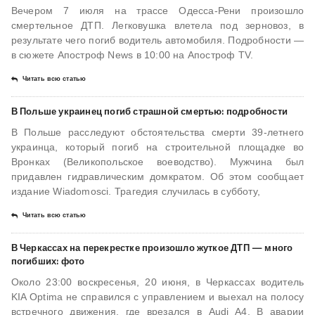
Вечером 7 июля на трассе Одесса-Рени произошло
смертельное ДТП. Легковушка влетела под зерновоз, в
результате чего погиб водитель автомобиля. Подробности —
в сюжете Апостроф News в 10:00 на Апостроф TV.
Читать всю статью
В Польше украинец погиб страшной смертью: подробности
В Польше расследуют обстоятельства смерти 39-летнего
украинца, который погиб на строительной площадке во
Вронках (Великопольское воеводство). Мужчина был
придавлен гидравлическим домкратом. Об этом сообщает
издание Wiadomosci. Трагедия случилась в субботу,
Читать всю статью
В Черкассах на перекрестке произошло жуткое ДТП — много
погибших: фото
Около 23:00 воскресенья, 20 июня, в Черкассах водитель
KIA Optima не справился с управлением и выехал на полосу
встречного движения, где врезался в Audi A4. В аварии