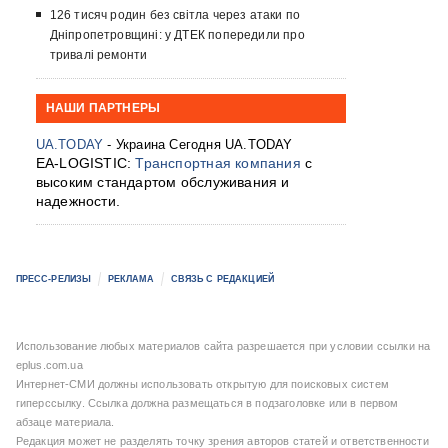
126 тисяч родин без світла через атаки по
Дніпропетровщині: у ДТЕК попередили про
тривалі ремонти
НАШИ ПАРТНЕРЫ
UA.TODAY
- Украина Сегодня UA.TODAY
EA-LOGISTIC:
Транспортная компания
с
высоким стандартом обслуживания и
надежности.
ПРЕСС-РЕЛИЗЫ
РЕКЛАМА
СВЯЗЬ С РЕДАКЦИЕЙ
Использование любых материалов сайта разрешается при условии ссылки на
eplus.com.ua
Интернет-СМИ должны использовать открытую для поисковых систем
гиперссылку. Ссылка должна размещаться в подзаголовке или в первом
абзаце материала.
Редакция может не разделять точку зрения авторов статей и ответственности