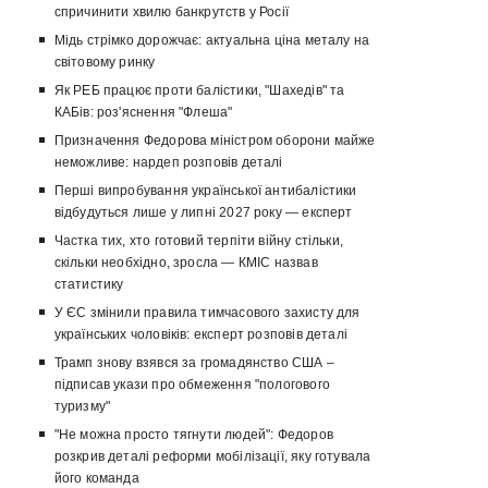
спричинити хвилю банкрутств у Росії
Мідь стрімко дорожчає: актуальна ціна металу на
світовому ринку
Як РЕБ працює проти балістики, "Шахедів" та
КАБів: роз'яснення "Флеша"
Призначення Федорова міністром оборони майже
неможливе: нардеп розповів деталі
Перші випробування української антибалістики
відбудуться лише у липні 2027 року — експерт
Частка тих, хто готовий терпіти війну стільки,
скільки необхідно, зросла — КМІС назвав
статистику
У ЄС змінили правила тимчасового захисту для
українських чоловіків: експерт розповів деталі
Трамп знову взявся за громадянство США –
підписав укази про обмеження "пологового
туризму"
"Не можна просто тягнути людей": Федоров
розкрив деталі реформи мобілізації, яку готувала
його команда