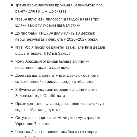
Трамп прокоментував прохання Зеленського про
ракети для ППО – що сказав
"Треба включати пилосос": Давидюк назвав три
шляхи захисту України від балістики
До програми FREYJA долучились 10 держав:
перші результати очікують у 2026–2027 роках
NYT: Росія посилює ракетні атаки, але Київ дедалі
рідше отримує ППО від Заходу
Чому Арахамія отримав більше впливу —
пояснення нардепа Давидюка
Держава дала депутату все: Давидюк розповів,
скільки грошей отримує народний обранець
У Вучича анонсували перший офіційний візит
Зеленського до Сербії: дата
Президент анонсував кадрові зміни через кризу з
водою в Марганці: деталі
Ситуація в енергосистемі: чи діятимуть графіки
Укренерго 7 серпня
Частина Львова залишилась без світла через