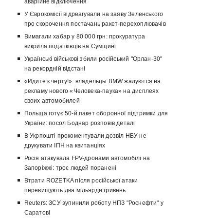
аварійне відключення
У Єврокомісії відреагували на заяву Зеленського
про скорочення постачань ракет-перехоплювачів
Вимагали хабар у 80 000 грн: прокуратура
викрила податківців на Сумщині
Українські військові збили російський "Орлан-30"
на рекордній відстані
«Идите к черту!»: владельцы BMW жалуются на
рекламу нового «Человека-паука» на дисплеях
своих автомобилей
Польща готує 50-й пакет оборонної підтримки для
України: посол Боднар розповів деталі
В Укрпошті прокоментували дозвіл НБУ не
друкувати ІПН на квитанціях
Росія атакувала FPV-дронами автомобілі на
Запоріжжі: троє людей поранені
Втрати ROZETKA після російської атаки
перевищують два мільярди гривень
Reuters: ЗСУ зупинили роботу НПЗ "Роснефти" у
Саратові