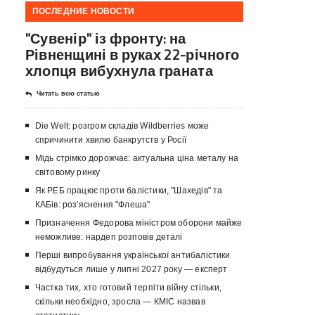
ПОСЛЕДНИЕ НОВОСТИ
"Сувенір" із фронту: на
Рівненщині в руках 22-річного
хлопця вибухнула граната
Читать всю статью
Die Welt: розгром складів Wildberries може
спричинити хвилю банкрутств у Росії
Мідь стрімко дорожчає: актуальна ціна металу на
світовому ринку
Як РЕБ працює проти балістики, "Шахедів" та
КАБів: роз'яснення "Флеша"
Призначення Федорова міністром оборони майже
неможливе: нардеп розповів деталі
Перші випробування української антибалістики
відбудуться лише у липні 2027 року — експерт
Частка тих, хто готовий терпіти війну стільки,
скільки необхідно, зросла — КМІС назвав