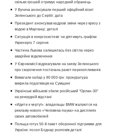
скільки грошей отримує народний обранець
У Вучича анонсували перший офіційний візит
Зеленського до Сербії: дата
Президент анонсував кадрові зміни через кризу з
водою в Марганці: деталі
Ситуація в енергосистемі: чи діятимуть графіки
Укренерго 7 серпня
Частина Львова залишилась без світла через
аварійне відключення
У Єврокомісії відреагували на заяву Зеленського
про скорочення постачань ракет-перехоплювачів
Вимагали хабар у 80 000 грн: прокуратура
викрила податківців на Сумщині
Українські військові збили російський "Орлан-30"
на рекордній відстані
«Идите к черту!»: владельцы BMW жалуются на
рекламу нового «Человека-паука» на дисплеях
своих автомобилей
Польща готує 50-й пакет оборонної підтримки для
України: посол Боднар розповів деталі