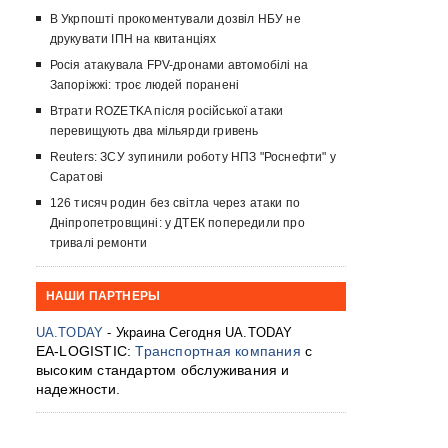
В Укрпошті прокоментували дозвіл НБУ не
друкувати ІПН на квитанціях
Росія атакувала FPV-дронами автомобілі на
Запоріжжі: троє людей поранені
Втрати ROZETKA після російської атаки
перевищують два мільярди гривень
Reuters: ЗСУ зупинили роботу НПЗ "Роснефти" у
Саратові
126 тисяч родин без світла через атаки по
Дніпропетровщині: у ДТЕК попередили про
тривалі ремонти
НАШИ ПАРТНЕРЫ
UA.TODAY
- Украина Сегодня UA.TODAY
EA-LOGISTIC:
Транспортная компания
с
высоким стандартом обслуживания и
надежности.