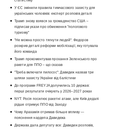
статистику
У ЄС змінили правила тимчасового захисту для
українських чоловіків: експерт розповів деталі
Трамп знову взявся за громадянство США –
підписав укази про обмеження "пологового
туризму"
"Не можна просто тягнути людей": Федоров
розкрив деталі реформи мобілізації, яку готувала
його команда
Трамп прокоментував прохання Зеленського про
ракети для ППО – що сказав
"Треба включати пилосос": Давидюк назвав три
шляхи захисту України від балістики
До програми FREYJA долучились 10 держав:
перші результати очікують у 2026–2027 роках
NYT: Росія посилює ракетні атаки, але Київ дедалі
рідше отримує ППО від Заходу
Чому Арахамія отримав більше впливу —
пояснення нардепа Давидюка
Держава дала депутату все: Давидюк розповів,