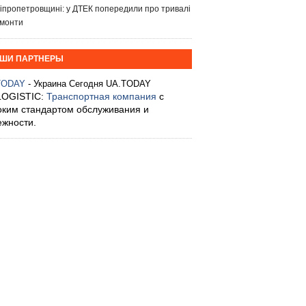
іпропетровщині: у ДТЕК попередили про тривалі
монти
ШИ ПАРТНЕРЫ
TODAY
- Украина Сегодня UA.TODAY
LOGISTIC:
Транспортная компания
с
оким стандартом обслуживания и
ежности.