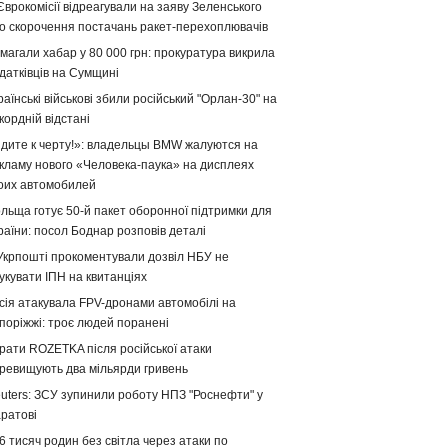
Єврокомісії відреагували на заяву Зеленського
о скорочення постачань ракет-перехоплювачів
магали хабар у 80 000 грн: прокуратура викрила
датківців на Сумщині
раїнські військові збили російський "Орлан-30" на
кордній відстані
дите к черту!»: владельцы BMW жалуются на
кламу нового «Человека-паука» на дисплеях
оих автомобилей
льща готує 50-й пакет оборонної підтримки для
раїни: посол Боднар розповів деталі
Укрпошті прокоментували дозвіл НБУ не
укувати ІПН на квитанціях
сія атакувала FPV-дронами автомобілі на
поріжжі: троє людей поранені
рати ROZETKA після російської атаки
ревищують два мільярди гривень
uters: ЗСУ зупинили роботу НПЗ "Роснефти" у
ратові
6 тисяч родин без світла через атаки по