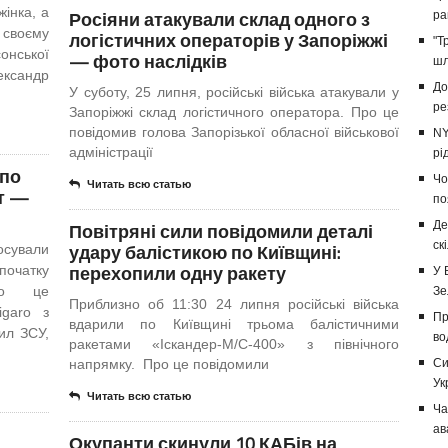
інка, а
Росіяни атакували склад одного з
ра
 своєму
логістичних операторів у Запоріжжі
"Т
онської
— фото наслідків
шл
ександр
До
У суботу, 25 липня, російські війська атакували у
ре
Запоріжжі склад логістичного оператора. Про це
повідомив голова Запорізької обласної військової
NY
адміністрації
рі
 по
Чо
Читать всю статью
ет —
по
Повітряні сили повідомили деталі
Де
ск
удару балістикою по Київщині:
осували
перехопили одну ракету
 початку
У 
Про це
Зе
Приблизно об 11:30 24 липня російські війська
igaro з
Пр
вдарили по Київщині трьома балістичними
ил ЗСУ,
во
ракетами «Іскандер-М/С-400» з північного
напрямку. Про це повідомили
Си
Ук
Читать всю статью
Ча
ав
Окупанти скинули 10 КАБів на