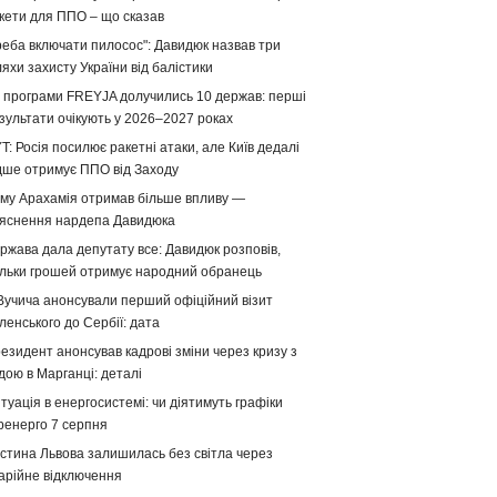
кети для ППО – що сказав
реба включати пилосос": Давидюк назвав три
яхи захисту України від балістики
 програми FREYJA долучились 10 держав: перші
зультати очікують у 2026–2027 роках
T: Росія посилює ракетні атаки, але Київ дедалі
дше отримує ППО від Заходу
му Арахамія отримав більше впливу —
яснення нардепа Давидюка
ржава дала депутату все: Давидюк розповів,
ільки грошей отримує народний обранець
Вучича анонсували перший офіційний візит
ленського до Сербії: дата
езидент анонсував кадрові зміни через кризу з
дою в Марганці: деталі
туація в енергосистемі: чи діятимуть графіки
ренерго 7 серпня
стина Львова залишилась без світла через
арійне відключення