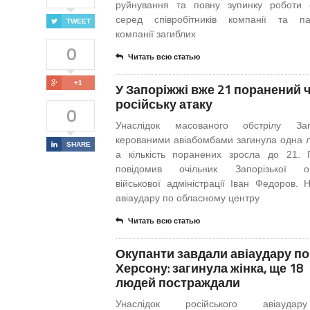
руйнування та повну зупинку роботи о
серед співробітників компанії та па
TWEET
компанії загиблих
0
Читать всю статью
+1
У Запоріжжі вже 21 поранений 
російську атаку
0
Унаслідок масованого обстрілу Зап
керованими авіабомбами загинула одна 
SHARE
а кількість поранених зросла до 21.
повідомив очільник Запорізької об
військової адміністрації Іван Федоров. Н
авіаудару по обласному центру
Читать всю статью
Окупанти завдали авіаудару по
Херсону: загинула жінка, ще 18
людей постраждали
Унаслідок російського авіауд