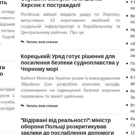
ить
У 
Херсон: є постраждалі
пр
 складу
Російська авіація завдала удару по Херсону,
Ви
тивного
випустивши 10 коригованих авіабомб по
по
відомив
соціальній інфраструктурі в Корабельному та
Ук
питань
Центральному районах. Про це
ре
 Сергій
Читать всю статью
я
«И
ре
Корецький: Уряд готує рішення для
св
посилення безпеки судноплавства у
По
ти
Чорному морі
Ук
що
В 
Кабінет Міністрів України разом із командуванням
др
Збройних Сил розробляє комплекс заходів,
слідків
спрямованих на підвищення безпеки морських
Ро
проти 1
перевезень та захист цивільних
За
 служба
Вт
Читать всю статью
аслідки
пе
"Відірвані від реальності": міністр
Re
оборони Польщі розкритикував
Са
заклики до послаблення допомоги
12