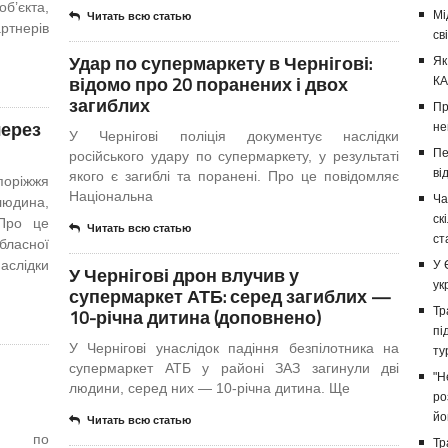
б’єкта,
Мі
Читать всю статью
ртнерів
св
Удар по супермаркету в Чернігові:
Як
відомо про 20 поранених і двох
КА
загиблих
Пр
через
не
У Чернігові поліція документує наслідки
Пе
російського удару по супермаркету, у результаті
ві
якого є загиблі та поранені. Про це повідомляє
оріжжя
Національна
Ча
людина,
ск
 Про це
Читать всю статью
ст
ласної
аслідки
У 
У Чернігові дрон влучив у
ук
супермаркет АТБ: серед загиблих —
10-річна дитина (доповнено)
Тр
пі
У Чернігові унаслідок падіння безпілотника на
ту
супермаркет АТБ у районі ЗАЗ загинули дві
"Н
людини, серед них — 10-річна дитина. Ще
ро
йо
Читать всю статью
ару по
Тр