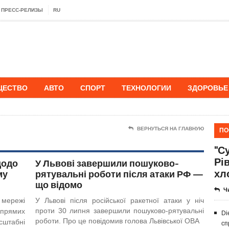
ПРЕСС-РЕЛИЗЫ
RU
ЩЕСТВО
АВТО
СПОРТ
ТЕХНОЛОГИИ
ЗДОРОВЬЕ
ПО
ВЕРНУТЬСЯ НА ГЛАВНУЮ
"Су
Рі
щодо
У Львові завершили пошуково-
хл
му
рятувальні роботи після атаки РФ —
що відомо
Ч
 мережі
У Львові після російської ракетної атаки у ніч
проти 30 липня завершили пошуково-рятувальні
 прямих
Di
роботи. Про це повідомив голова Львівської ОВА
штабні
сп