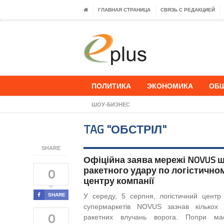
ГЛАВНАЯ СТРАНИЦА
СВЯЗЬ С РЕДАКЦИЕЙ
ПОЛИТИКА
ЭКОНОМИКА
ОБ
ШОУ-БИЗНЕС
TAG "ОБСТРІЛ"
SHARE
Офіційна заява мережі NOVUS 
ракетного удару по логістично
0
центру компанії
SHARE
У середу, 5 серпня, логістичний центр
супермаркетів NOVUS зазнав кількох
0
ракетних влучань ворога. Попри мас