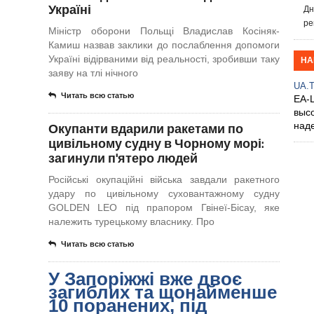
Україні
Дн
ре
Міністр оборони Польщі Владислав Косіняк-
Камиш назвав заклики до послаблення допомоги
Україні відірваними від реальності, зробивши таку
НА
заяву на тлі нічного
UA.
Читать всю статью
EA-
выс
Окупанти вдарили ракетами по
над
цивільному судну в Чорному морі:
загинули п'ятеро людей
Російські окупаційні війська завдали ракетного
удару по цивільному суховантажному судну
GOLDEN LEO під прапором Гвінеї-Бісау, яке
належить турецькому власнику. Про
Читать всю статью
У Запоріжжі вже двоє
загиблих та щонайменше
10 поранених, під