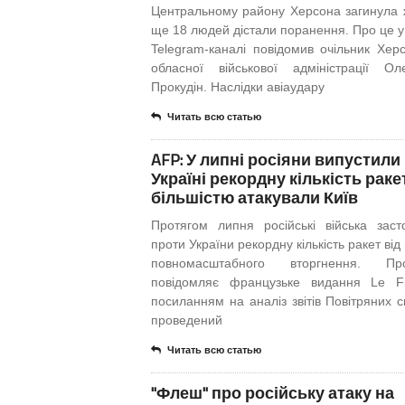
Центральному району Херсона загинула ж
ще 18 людей дістали поранення. Про це у
Telegram-каналі повідомив очільник Херс
обласної військової адміністрації Ол
Прокудін. Наслідки авіаудару
Читать всю статью
AFP: У липні росіяни випустили
Україні рекордну кількість рак
більшістю атакували Київ
Протягом липня російські війська заст
проти України рекордну кількість ракет від
повномасштабного вторгнення. 
повідомляє французьке видання Le F
посиланням на аналіз звітів Повітряних с
проведений
Читать всю статью
"Флеш" про російську атаку на