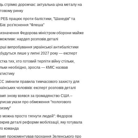
дь стрімко дорожчає: актуальна ціна металу на
ітовому ринку
 РЕБ працює проти балістики, "Шахедів" та
Бів: роз'яснення "Флеша"
изначення Федорова міністром оборони майже
можливе: нардеп розповів деталі
рші випробування української антибалістики
дбудуться лише у липні 2027 року — експерт
стка тих, хто готовий терпіти війну стільки,
ільки необхідно, зросла — КМІС назвав
атистику
ЄС змінили правила тимчасового захисту для
раїнських чоловіків: експерт розповів деталі
амп знову взявся за громадянство США –
дписав укази про обмеження "пологового
ризму"
е можна просто тягнути людей": Федоров
зкрив деталі реформи мобілізації, яку готувала
го команда
амп прокоментував прохання Зеленського про