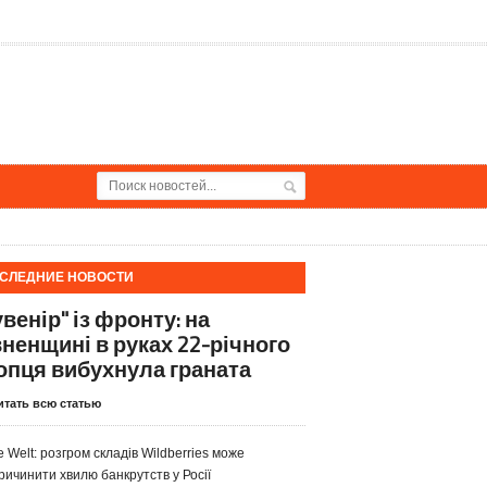
СЛЕДНИЕ НОВОСТИ
венір" із фронту: на
вненщині в руках 22-річного
опця вибухнула граната
итать всю статью
e Welt: розгром складів Wildberries може
ричинити хвилю банкрутств у Росії