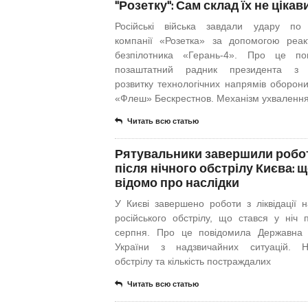
"Розетку": Сам склад їх не цікав
Російські війська завдали удару по
компанії «Розетка» за допомогою реак
безпілотника «Герань-4». Про це по
позаштатний радник президента з 
розвитку технологічних напрямів оборони
«Флеш» Бескрестнов. Механізм ухваленн
Читать всю статью
Рятувальники завершили робо
після нічного обстрілу Києва: 
відомо про наслідки
У Києві завершено роботи з ліквідації на
російського обстрілу, що стався у ніч 
серпня. Про це повідомила Державна
України з надзвичайних ситуацій. Н
обстрілу та кількість постраждалих
Читать всю статью