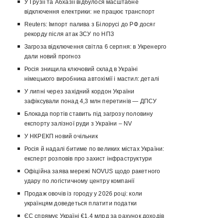
У Грузії та Абхазії відбулося масштабне
відключення електрики: не працює транспорт
Reuters: Імпорт палива з Білорусі до РФ досяг
рекорду після атак ЗСУ по НПЗ
Загроза відключення світла 6 серпня: в Укренерго
дали новий прогноз
Росія знищила ключовий склад в Україні
німецького виробника автохімії і мастил: деталі
У липні через західний кордон України
зафіксували понад 4,3 млн перетинів — ДПСУ
Блокада портів ставить під загрозу половину
експорту залізної руди з України – NV
У НКРЕКП новий очільник
Росія й надалі битиме по великих містах України:
експерт розповів про захист інфраструктури
Офіційна заява мережі NOVUS щодо ракетного
удару по логістичному центру компанії
Продаж овочів із городу у 2026 році: коли
українцям доведеться платити податки
ЄС спрямує Україні €1,4 млрд за рахунок доходів