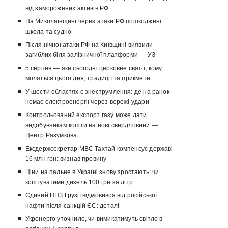
від заморожених активів РФ
На Миколаївщині через атаки РФ пошкоджені
школа та судно
Після нічної атаки РФ на Київщині виявили
загиблих біля залізничної платформи — УЗ
5 серпня — яке сьогодні церковне свято, кому
моляться цього дня, традиції та прикмети
У шести областях є знеструмлення: де на ранок
немає електроенергії через ворожі удари
Контрольований експорт газу може дати
видобувникам кошти на нові свердловини —
Центр Разумкова
Ексдержсекретар МВС Тахтай компенсує державі
16 млн грн: визнав провину
Ціни на пальне в Україні знову зростають: чи
коштуватиме дизель 100 грн за літр
Єдиний НПЗ Грузії відмовився від російської
нафти після санкцій ЄС: деталі
Укренерго уточнило, чи вимикатимуть світло в