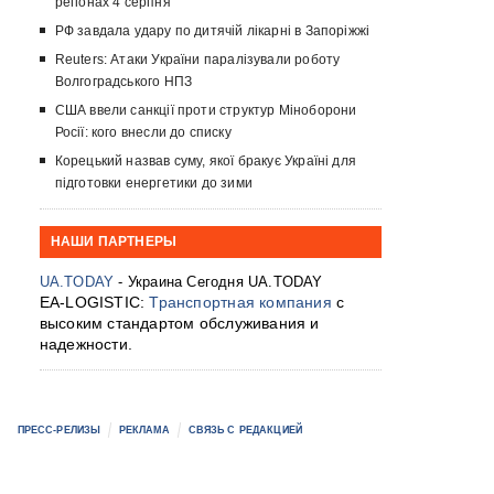
регіонах 4 серпня
РФ завдала удару по дитячій лікарні в Запоріжжі
Reuters: Атаки України паралізували роботу
Волгоградського НПЗ
США ввели санкції проти структур Міноборони
Росії: кого внесли до списку
Корецький назвав суму, якої бракує Україні для
підготовки енергетики до зими
НАШИ ПАРТНЕРЫ
UA.TODAY
- Украина Сегодня UA.TODAY
EA-LOGISTIC:
Транспортная компания
с
высоким стандартом обслуживания и
надежности.
ПРЕСС-РЕЛИЗЫ
РЕКЛАМА
СВЯЗЬ С РЕДАКЦИЕЙ