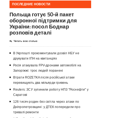
ПОСЛЕДНИЕ НОВОСТИ
Польща готує 50-й пакет
оборонної підтримки для
України: посол Боднар
розповів деталі
Читать всю статью
В Укрпошті прокоментували дозвіл НБУ не
друкувати ІПН на квитанціях
Росія атакувала FPV-дронами автомобілі на
Запоріжжі: троє людей поранені
Втрати ROZETKA після російської атаки
перевищують два мільярди гривень
Reuters: ЗСУ зупинили роботу НПЗ "Роснефти" у
Саратові
126 тисяч родин без світла через атаки по
Дніпропетровщині: у ДТЕК попередили про
тривалі ремонти