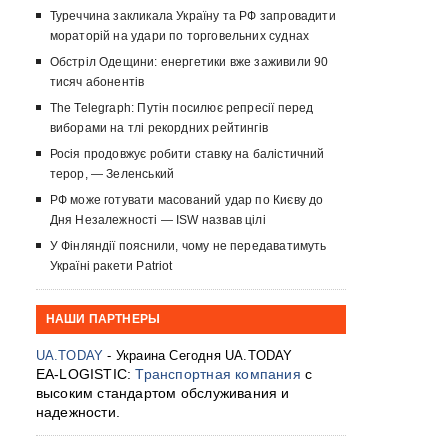
Туреччина закликала Україну та РФ запровадити
мораторій на удари по торговельних суднах
Обстріл Одещини: енергетики вже заживили 90
тисяч абонентів
The Telegraph: Путін посилює репресії перед
виборами на тлі рекордних рейтингів
Росія продовжує робити ставку на балістичний
терор, — Зеленський
РФ може готувати масований удар по Києву до
Дня Незалежності — ISW назвав цілі
У Фінляндії пояснили, чому не передаватимуть
Україні ракети Patriot
НАШИ ПАРТНЕРЫ
UA.TODAY
- Украина Сегодня UA.TODAY
EA-LOGISTIC:
Транспортная компания
с
высоким стандартом обслуживания и
надежности.