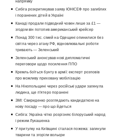
напрямку
Сибіга розкритикував заяву ЮНІСЕФ про загиблих
і поранених дітей в Україні
Канаді продали підводний човен лише за £1 —
згодом він потопив американський крейсер
Понад 300 тис. сімей на Одещині опинилися без
світла через атаку РФ, відновлювальні роботи
тривають — Зеленський
Зеленський анонсував нові дипломатичні
переговори щодо посилення ППО
Кремль боїться бунту в армії: експерт розповів
про можливу приховану мобілізацію
На Нікопольщині через російські удари загинула
людина, ще п'ятеро поранені
ЗМІ: Свириденко розглядають кандидаткою на
нову посаду — про що йдеться
Сибіга: Україна чітко розрізняє білоруський народ
і режим Лукашенка
У притулку на Київщині сталася пожежа: загинули
тварини та згоріли вольєри