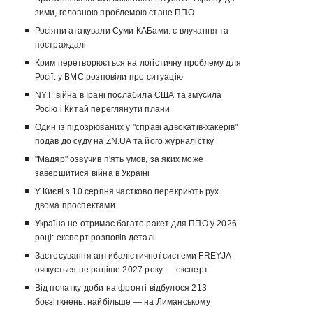
зими, головною проблемою стане ППО
Росіяни атакували Суми КАБами: є влучання та
постраждалі
Крим перетворюється на логістичну проблему для
Росії: у ВМС розповіли про ситуацію
NYT: війна в Ірані послабила США та змусила
Росію і Китай переглянути плани
Один із підозрюваних у "справі адвокатів-хакерів"
подав до суду на ZN.UA та його журналістку
"Мадяр" озвучив п'ять умов, за яких може
завершитися війна в Україні
У Києві з 10 серпня частково перекриють рух
двома проспектами
Україна не отримає багато ракет для ППО у 2026
році: експерт розповів деталі
Застосування антибалістичної системи FREYJA
очікується не раніше 2027 року — експерт
Від початку доби на фронті відбулося 213
боєзіткнень: найбільше — на Лиманському