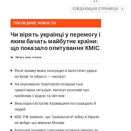
13
СЛЕДУЮЩАЯ СТРАНИЦА
ПОСЛЕДНИЕ НОВОСТИ
Чи вірять українці у перемогу і
яким бачать майбутнє країни:
що показало опитування КМІС
Читать всю статью
Росія взимку може зосередити балістичні удари
на Києві та області — експерт
На окупованих територіях погіршується
гуманітарна ситуація: експерт розповів про
проблеми з водою та світлом
Внаслідок обстрілів Харківщини постраждало 9
людей
МЗС РФ заявило, що "заморозити" війну в Україні
не вийде: що вимагає Москва
Британія закликає союзників готувати Україну до