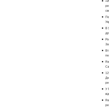
«И
ре
св
По
Ук
В 
др
Ро
За
Вт
пе
Re
Са
12
Дн
ре
У 
ві
Re
ре