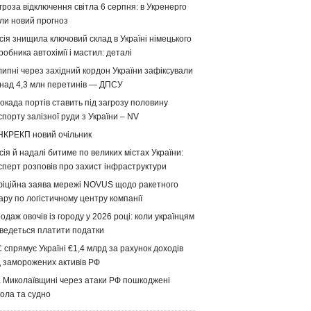
гроза відключення світла 6 серпня: в Укренерго
ли новий прогноз
сія знищила ключовий склад в Україні німецького
робника автохімії і мастил: деталі
липні через західний кордон України зафіксували
над 4,3 млн перетинів — ДПСУ
окада портів ставить під загрозу половину
спорту залізної руди з України – NV
НКРЕКП новий очільник
сія й надалі битиме по великих містах України:
сперт розповів про захист інфраструктури
іційна заява мережі NOVUS щодо ракетного
ару по логістичному центру компанії
одаж овочів із городу у 2026 році: коли українцям
ведеться платити податки
 спрямує Україні €1,4 млрд за рахунок доходів
д заморожених активів РФ
 Миколаївщині через атаки РФ пошкоджені
ола та судно