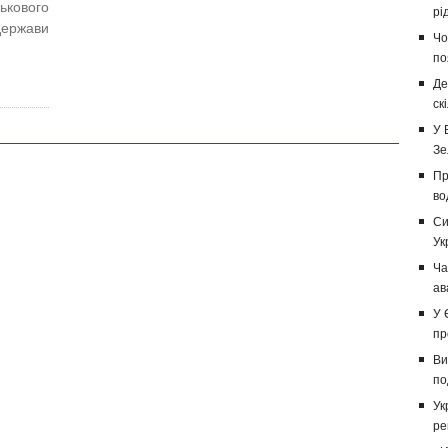
кового
рі
держави
Чо
по
Де
ск
У 
Зе
Пр
во
Си
Ук
Ча
ав
У 
пр
Ви
по
Ук
ре