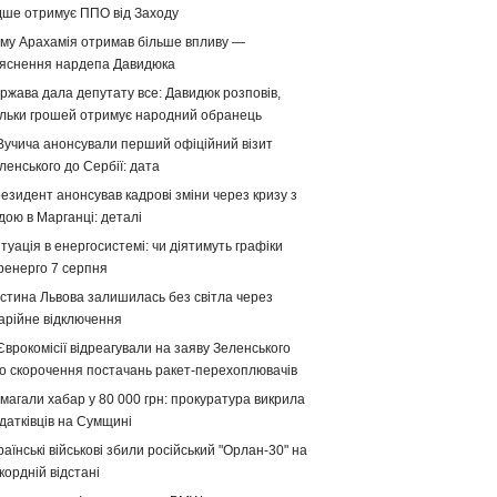
дше отримує ППО від Заходу
му Арахамія отримав більше впливу —
яснення нардепа Давидюка
ржава дала депутату все: Давидюк розповів,
ільки грошей отримує народний обранець
Вучича анонсували перший офіційний візит
ленського до Сербії: дата
езидент анонсував кадрові зміни через кризу з
дою в Марганці: деталі
туація в енергосистемі: чи діятимуть графіки
ренерго 7 серпня
стина Львова залишилась без світла через
арійне відключення
Єврокомісії відреагували на заяву Зеленського
о скорочення постачань ракет-перехоплювачів
магали хабар у 80 000 грн: прокуратура викрила
датківців на Сумщині
раїнські військові збили російський "Орлан-30" на
кордній відстані