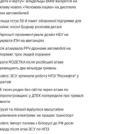
дите к черту!»: владельцы BMW жалуются на
кламу нового «Человека-паука» на дисплеях
оих автомобилей
льща готує 50-й пакет оборонної підтримки для
раїни: посол Боднар розповів деталі
Укрпошті прокоментували дозвіл НБУ не
укувати ІПН на квитанціях
сія атакувала FPV-дронами автомобілі на
поріжжі: троє людей поранені
рати ROZETKA після російської атаки
ревищують два мільярди гривень
uters: ЗСУ зупинили роботу НПЗ "Роснефти" у
ратові
6 тисяч родин без світла через атаки по
іпропетровщині: у ДТЕК попередили про тривалі
монти
Грузії та Абхазії відбулося масштабне
дключення електрики: не працює транспорт
uters: Імпорт палива з Білорусі до РФ досяг
корду після атак ЗСУ по НПЗ