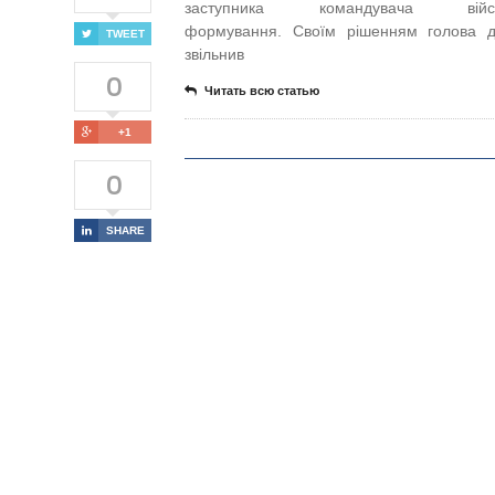
заступника командувача війсь
формування. Своїм рішенням голова 
TWEET
звільнив
0
Читать всю статью
+1
0
SHARE