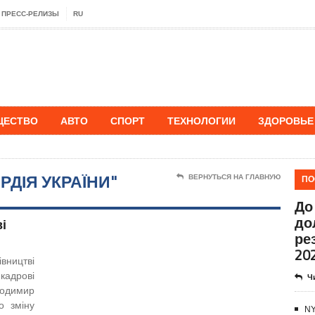
ПРЕСС-РЕЛИЗЫ
RU
ЩЕСТВО
АВТО
СПОРТ
ТЕХНОЛОГИИ
ЗДОРОВЬЕ
РДІЯ УКРАЇНИ"
ПО
ВЕРНУТЬСЯ НА ГЛАВНУЮ
До
до
і
ре
20
ництві
кадрові
Ч
лодимир
о зміну
NY