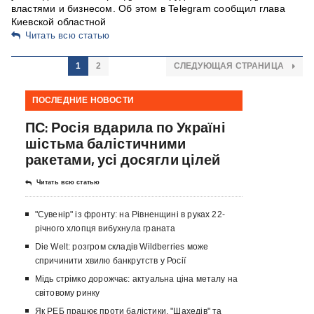
властями и бизнесом. Об этом в Telegram сообщил глава
Киевской областной
Читать всю статью
1
2
СЛЕДУЮЩАЯ СТРАНИЦА
ПОСЛЕДНИЕ НОВОСТИ
ПС: Росія вдарила по Україні
шістьма балістичними
ракетами, усі досягли цілей
Читать всю статью
"Сувенір" із фронту: на Рівненщині в руках 22-
річного хлопця вибухнула граната
Die Welt: розгром складів Wildberries може
спричинити хвилю банкрутств у Росії
Мідь стрімко дорожчає: актуальна ціна металу на
світовому ринку
Як РЕБ працює проти балістики, "Шахедів" та