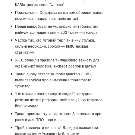
КАБів: роз'яснення "Флеша"
Призначення Федорова міністром оборони майже
неможливе: нардеп розповів деталі
Перші випробування української антибалістики
відбудуться лише у липні 2027 року — експерт
Частка тих, хто готовий терпіти війну стільки,
скільки необхідно, зросла — КМІС назвав
статистику
У ЄС змінили правила тимчасового захисту для
українських чоловіків: експерт розповів деталі
Трамп знову взявся за громадянство США –
підписав укази про обмеження "пологового
туризму"
"Не можна просто тягнути людей": Федоров
розкрив деталі реформи мобілізації, яку готувала
його команда
Трамп прокоментував прохання Зеленського про
ракети для ППО – що сказав
"Треба включати пилосос": Давидюк назвав три
шляхи захисту України від балістики