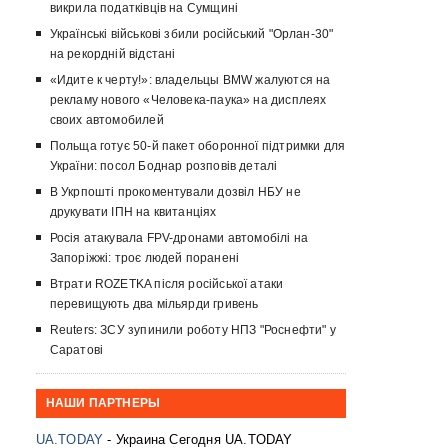
викрила податківців на Сумщині
Українські військові збили російський "Орлан-30"
на рекордній відстані
«Идите к черту!»: владельцы BMW жалуются на
рекламу нового «Человека-паука» на дисплеях
своих автомобилей
Польща готує 50-й пакет оборонної підтримки для
України: посол Боднар розповів деталі
В Укрпошті прокоментували дозвіл НБУ не
друкувати ІПН на квитанціях
Росія атакувала FPV-дронами автомобілі на
Запоріжжі: троє людей поранені
Втрати ROZETKA після російської атаки
перевищують два мільярди гривень
Reuters: ЗСУ зупинили роботу НПЗ "Роснефти" у
Саратові
НАШИ ПАРТНЕРЫ
UA.TODAY
- Украина Сегодня UA.TODAY