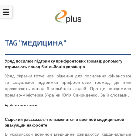
☰
TAG "МЕДИЦИНА"
Уряд посилює підтримку прифронтових громад: допомогу
отримають понад 6 мільйонів українців
Уряд України готує нові рішення для посилення фінансової
та соціальної підтримки прифронтових громад, де нині
проживають понад 6 мільйонів людей. Про це повідомила
прем’єр-міністерка України Юлія Свириденко. За її словами,
Читать всю статью
Сырский рассказал, что изменится в военной медицинской
эвакуации на фронте
В украинской военной медицине ожидаются кардинальные