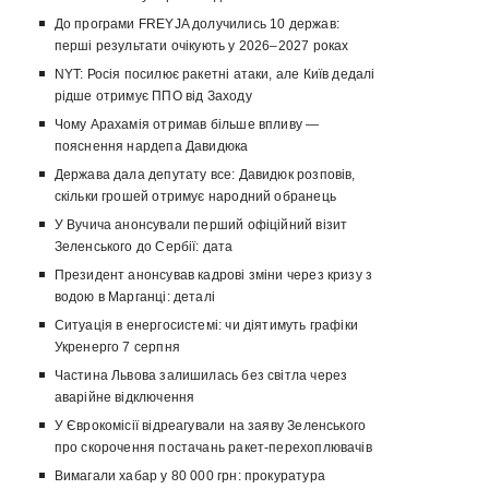
До програми FREYJA долучились 10 держав:
перші результати очікують у 2026–2027 роках
NYT: Росія посилює ракетні атаки, але Київ дедалі
рідше отримує ППО від Заходу
Чому Арахамія отримав більше впливу —
пояснення нардепа Давидюка
Держава дала депутату все: Давидюк розповів,
скільки грошей отримує народний обранець
У Вучича анонсували перший офіційний візит
Зеленського до Сербії: дата
Президент анонсував кадрові зміни через кризу з
водою в Марганці: деталі
Ситуація в енергосистемі: чи діятимуть графіки
Укренерго 7 серпня
Частина Львова залишилась без світла через
аварійне відключення
У Єврокомісії відреагували на заяву Зеленського
про скорочення постачань ракет-перехоплювачів
Вимагали хабар у 80 000 грн: прокуратура