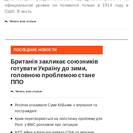
официальном уровне он появился только в 1914 году в
США. В честь
Читать всю статью
ПОСЛЕДНИЕ НОВОСТИ
Британія закликає союзників
готувати Україну до зими,
головною проблемою стане
ППО
Читать всю статью
Росіяни атакували Суми КАБами: є влучання та
постраждалі
Крим перетворюється на логістичну проблему для
Росії: у ВМС розповіли про ситуацію
NYT: війна в Ірані послабила США та змусила