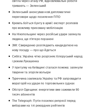
світла через атаку РФ, відновлювальні роботи
тривають — Зеленський
Зеленський анонсував нові дипломатичні
переговори щодо посилення ППО
Кремль боїться бунту в армії: експерт розповів
про можливу приховану мобілізацію
На Нікопольщині через російські удари загинула
людина, ще п'ятеро поранені
ЗМІ: Свириденко розглядають кандидаткою на
нову посаду — про що йдеться
Сибіга: Україна чітко розрізняє білоруський народ
і режим Лукашенка
У притулку на Київщині сталася пожежа: загинули
тварини та згоріли вольєри
Туреччина закликала Україну та РФ запровадити
мораторій на удари по торговельних суднах
Обстріл Одещини: енергетики вже заживили 90
тисяч абонентів
The Telegraph: Путін посилює репресії перед
виборами на тлі рекордних рейтингів