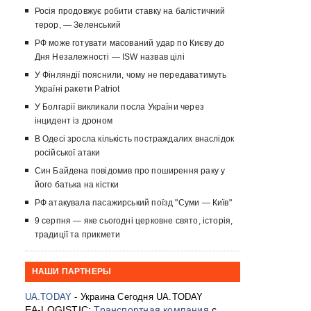
Росія продовжує робити ставку на балістичний
терор, — Зеленський
РФ може готувати масований удар по Києву до
Дня Незалежності — ISW назвав цілі
У Фінляндії пояснили, чому не передаватимуть
Україні ракети Patriot
У Болгарії викликали посла України через
інцидент із дроном
В Одесі зросла кількість постраждалих внаслідок
російської атаки
Син Байдена повідомив про поширення раку у
його батька на кістки
РФ атакувала пасажирський поїзд "Суми — Київ"
9 серпня — яке сьогодні церковне свято, історія,
традиції та прикмети
НАШИ ПАРТНЕРЫ
UA.TODAY
- Украина Сегодня UA.TODAY
EA-LOGISTIC:
Транспортная компания
с