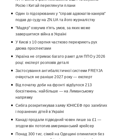
Росію і Китай переглянути плани
Один із підозрюваних у "справі адвокатів-хакерів"
подав до суду на ZN.UA та його журналістку
"Мадяр" озвучив п'ять умов, за яких може
завершитися війна в Україні
У Києві з 10 серпня частково перекриють рух
двома проспектами
Україна не отримає багато ракет для ППО у 2026
році: експерт розповів деталі
Застосування антибалістичної системи FREYJA
очікується не раніше 2027 року — експерт
Від початку доби на фронті відбулося 213
боєзіткнень: найбільше — на Лиманському
напрямку
Сибіга розкритикував заяву ЮНІСЕФ про загиблих
і поранених дітей в Україні
Канаді продали підводний човен лише за £1 —
згодом він потопив американський крейсер
Понад 300 тис. сімей на Одещині опинилися без