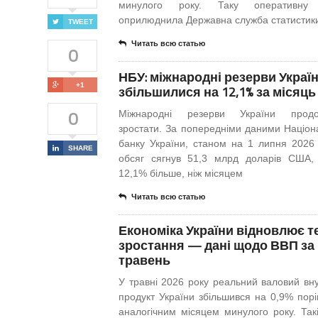
минулого року. Таку оперативну 
оприлюднила Державна служба статистики
TWEET
Читать всю статью
0
НБУ: міжнародні резерви Украї
+1
збільшилися на 12,1% за місяць
0
Міжнародні резерви України продо
зростати. За попередніми даними Націон
банку України, станом на 1 липня 2026 
SHARE
обсяг сягнув 51,3 млрд доларів США
12,1% більше, ніж місяцем
Читать всю статью
Економіка України відновлює 
зростання — дані щодо ВВП за
травень
У травні 2026 року реальний валовий вну
продукт України збільшився на 0,9% порі
аналогічним місяцем минулого року. Такі