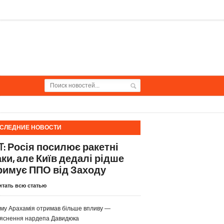
СЛЕДНИЕ НОВОСТИ
T: Росія посилює ракетні
аки, але Київ дедалі рідше
римує ППО від Заходу
итать всю статью
му Арахамія отримав більше впливу —
яснення нардепа Давидюка