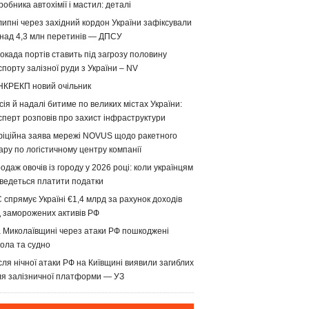
робника автохімії і мастил: деталі
липні через західний кордон України зафіксували
над 4,3 млн перетинів — ДПСУ
окада портів ставить під загрозу половину
спорту залізної руди з України – NV
НКРЕКП новий очільник
сія й надалі битиме по великих містах України:
сперт розповів про захист інфраструктури
іційна заява мережі NOVUS щодо ракетного
ару по логістичному центру компанії
одаж овочів із городу у 2026 році: коли українцям
ведеться платити податки
 спрямує Україні €1,4 млрд за рахунок доходів
д заморожених активів РФ
 Миколаївщині через атаки РФ пошкоджені
ола та судно
сля нічної атаки РФ на Київщині виявили загиблих
ля залізничної платформи — УЗ