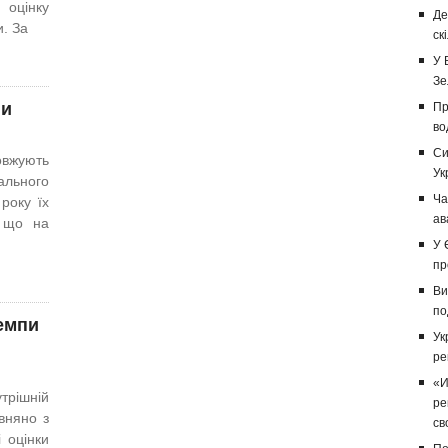
оцінку
Де
. За
ск
У 
Зе
ни
Пр
во
Си
вжують
Ук
ального
Ча
року їх
ав
, що на
У 
пр
Ви
по
темпи
Ук
ре
«И
трішній
ре
вняно з
св
 оцінки