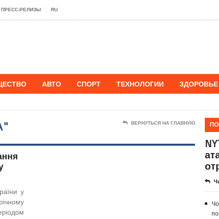
ПРЕСС-РЕЛИЗЫ
RU
ЩЕСТВО
АВТО
СПОРТ
ТЕХНОЛОГИИ
ЗДОРОВЬЕ
А"
ПО
ВЕРНУТЬСЯ НА ГЛАВНУЮ
NY
ат
ання
от
у
Ч
раїни у
 річному
Чо
ріодом
по