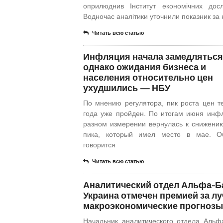
оприлюднив Інститут економічних досл
Водночас аналітики уточнили показник за к
Читать всю статью
Инфляция начала замедляться
однако ожидания бизнеса и
населения относительно цен
ухудшились — НБУ
По мнению регулятора, пик роста цен т
года уже пройден. По итогам июня инф
разном измерении вернулась к снижени
пика, который имел место в мае. О
говорится
Читать всю статью
Аналитический отдел Альфа-Б
Украина отмечен премией за л
макроэкономические прогнозы
Начальник аналитического отдела Альф