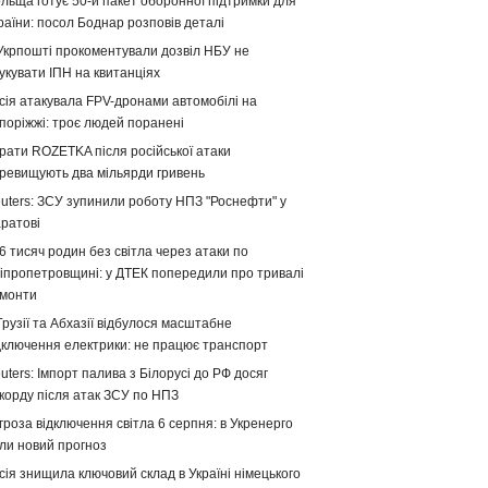
льща готує 50-й пакет оборонної підтримки для
раїни: посол Боднар розповів деталі
Укрпошті прокоментували дозвіл НБУ не
укувати ІПН на квитанціях
сія атакувала FPV-дронами автомобілі на
поріжжі: троє людей поранені
рати ROZETKA після російської атаки
ревищують два мільярди гривень
uters: ЗСУ зупинили роботу НПЗ "Роснефти" у
ратові
6 тисяч родин без світла через атаки по
іпропетровщині: у ДТЕК попередили про тривалі
монти
Грузії та Абхазії відбулося масштабне
дключення електрики: не працює транспорт
uters: Імпорт палива з Білорусі до РФ досяг
корду після атак ЗСУ по НПЗ
гроза відключення світла 6 серпня: в Укренерго
ли новий прогноз
сія знищила ключовий склад в Україні німецького