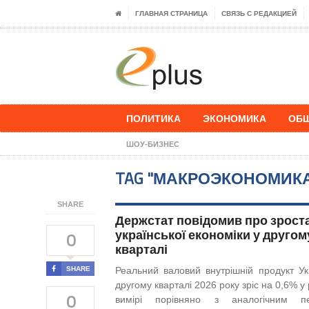
ГЛАВНАЯ СТРАНИЦА
СВЯЗЬ С РЕДАКЦИЕЙ
ПОЛИТИКА
ЭКОНОМИКА
ОБ
ШОУ-БИЗНЕС
TAG "МАКРОЭКОНОМИК
SHARE
Держстат повідомив про зрост
української економіки у другом
0
кварталі
SHARE
Реальний валовий внутрішній продукт Ук
другому кварталі 2026 року зріс на 0,6% у
0
вимірі порівняно з аналогічним пе