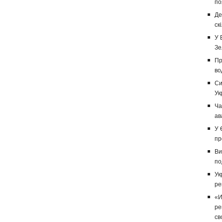
по
Де
ск
У 
Зе
Пр
во
Си
Ук
Ча
ав
У 
пр
Ви
по
Ук
ре
«И
ре
св