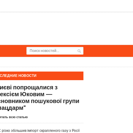
СЛЕДНИЕ НОВОСТИ
Києві попрощалися з
ексієм Юковим —
сновником пошукової групи
лацдарм"
итать всю статью
 різко збільшив імпорт скрапленого газу з Росії