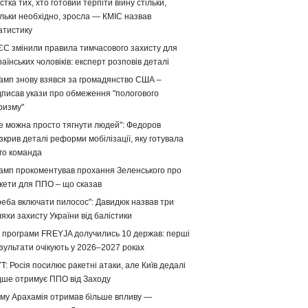
стка тих, хто готовий терпіти війну стільки,
ільки необхідно, зросла — КМІС назвав
атистику
ЄС змінили правила тимчасового захисту для
раїнських чоловіків: експерт розповів деталі
амп знову взявся за громадянство США –
дписав укази про обмеження "пологового
ризму"
е можна просто тягнути людей": Федоров
зкрив деталі реформи мобілізації, яку готувала
го команда
амп прокоментував прохання Зеленського про
кети для ППО – що сказав
реба включати пилосос": Давидюк назвав три
яхи захисту України від балістики
 програми FREYJA долучились 10 держав: перші
зультати очікують у 2026–2027 роках
T: Росія посилює ракетні атаки, але Київ дедалі
дше отримує ППО від Заходу
му Арахамія отримав більше впливу —