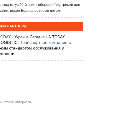
льща готує 50-й пакет оборонної підтримки для
раїни: посол Боднар розповів деталі
ШИ ПАРТНЕРЫ
TODAY
- Украина Сегодня UA.TODAY
LOGISTIC:
Транспортная компания
с
оким стандартом обслуживания и
ежности.
м абзаце материала.