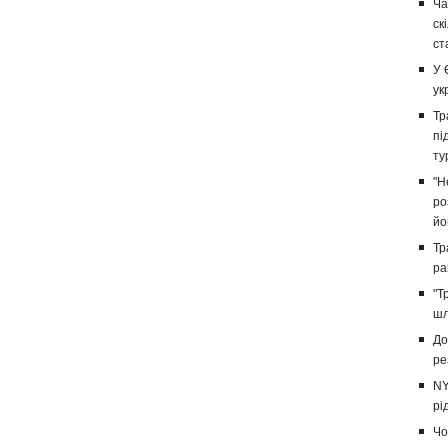
Ча
ск
ст
У 
ук
Тр
пі
ту
"Н
ро
йо
Тр
ра
"Т
шл
До
ре
NY
рі
Чо