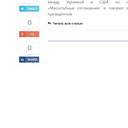
между Украиной и США по ор
«Масштабные соглашения, я говорил 
TWEET
президентом
0
Читать всю статью
+1
0
SHARE