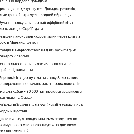
яснення нардепа Давидюка
ржава дала депутату все: Давидюк розповів,
ільки грошей отримує народний обранець
Вучича анонсували перший офіційний візит
ленського до Сербії: дата
езидент анонсував кадрові зміни через кризу з
дою в Марганці: деталі
туація в енергосистемі: чи діятимуть графіки
ренерго 7 серпня
стина Львова залишилась без світла через
арійне відключення
Єврокомісії відреагували на заяву Зеленського
о скорочення постачань ракет-перехоплювачів
магали хабар у 80 000 грн: прокуратура викрила
датківців на Сумщині
раїнські військові збили російський "Орлан-30" на
кордній відстані
дите к черту!»: владельцы BMW жалуются на
кламу нового «Человека-паука» на дисплеях
оих автомобилей