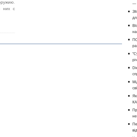
ужию.
— 
о них с
ЗМ
дл
Bl
на
ПС
ра
"С
рі
Di
сп
Мі
св
Як
КА
Пр
не
Пе
ві