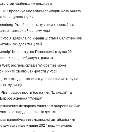
хто став найбільшим покупцем
І: РФ пропонує іноземним покупцям нову ракету
я винищувача Су-57
oomberg: Україна не атакуватиме неросійські
фтові танкери в Чорному морі
: Росія вдарила по Україні шістьма балістичними
кетами, усі досягли цілей
увенір" із фронту: на Рівненщині в руках 22-
чного хлопця вибухнула граната
e Welt: розгром складів Wildberries може
ричинити хвилю банкрутств у Росії
дь стрімко дорожчає: актуальна ціна металу на
ітовому ринку
 РЕБ працює проти балістики, "Шахедів" та
Бів: роз'яснення "Флеша"
изначення Федорова міністром оборони майже
можливе: нардеп розповів деталі
рші випробування української антибалістики
дбудуться лише у липні 2027 року — експерт