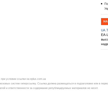
По
Ук
НА
UA.
EA-
выс
над
при условии ссылки на eplus.com.ua
сковых систем гиперссылку. Ссылка должна размещаться в подзаголовке или в перво
татей и ответственности за содержание републицируемых материалов не несет.