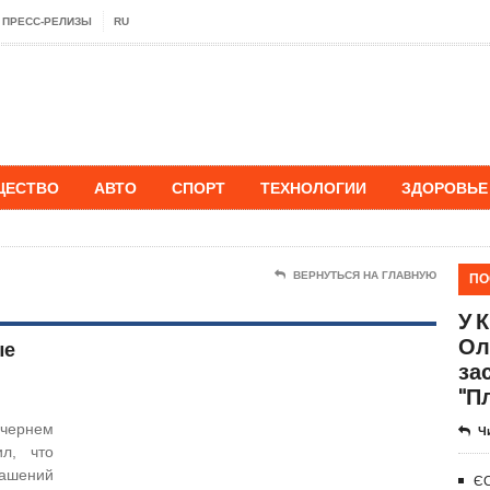
ПРЕСС-РЕЛИЗЫ
RU
ЩЕСТВО
АВТО
СПОРТ
ТЕХНОЛОГИИ
ЗДОРОВЬЕ
ПО
ВЕРНУТЬСЯ НА ГЛАВНУЮ
У 
Ол
ые
за
"П
чернем
Ч
л, что
ашений
ЄС