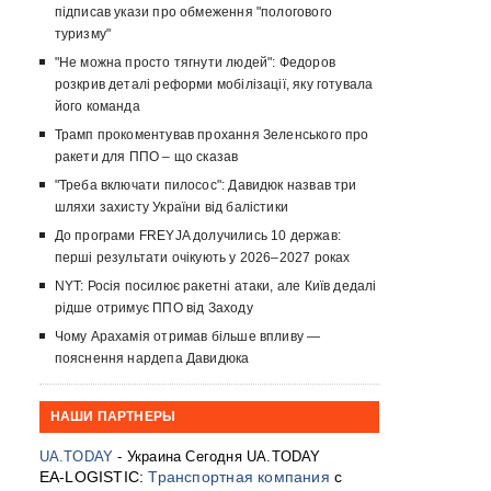
підписав укази про обмеження "пологового
туризму"
"Не можна просто тягнути людей": Федоров
розкрив деталі реформи мобілізації, яку готувала
його команда
Трамп прокоментував прохання Зеленського про
ракети для ППО – що сказав
"Треба включати пилосос": Давидюк назвав три
шляхи захисту України від балістики
До програми FREYJA долучились 10 держав:
перші результати очікують у 2026–2027 роках
NYT: Росія посилює ракетні атаки, але Київ дедалі
рідше отримує ППО від Заходу
Чому Арахамія отримав більше впливу —
пояснення нардепа Давидюка
НАШИ ПАРТНЕРЫ
UA.TODAY
- Украина Сегодня UA.TODAY
EA-LOGISTIC:
Транспортная компания
с