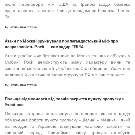
після переговорів між США та Іраном щодо безпеки
судноплавства в регіоні. Про це повідомляє Financial Times.
За
Читать всю статью
Атаки по Москві зруйнували пропагандистський міф про
невразливість Росії — командир TERRA
Атаки українських безпілотників по Москві та інших об’єктах у
глибині Росії демонструють зміну характеру війни та
зростання можливостей українських Сил оборони. Ураження
паливної й логістичної інфраструктури РФ не лише завдає
Читать всю статью
Польща відмовилася від планів закриття пункту пропуску з
Україною
Польська сторона переглянула попереднє рішення щодо
обмеження роботи пункту пропуску «Шегині – Медика», який
на кордоні з Україною планували частково закрити на
тривалий період. Принаймні влітку пропуск автобусів