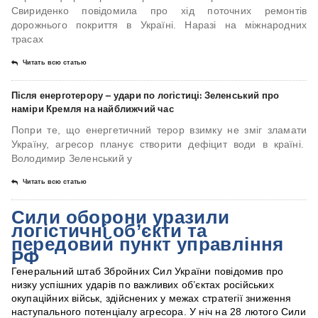
Свириденко повідомила про хід поточних ремонтів
дорожнього покриття в Україні. Наразі на міжнародних
трасах
Читать всю статью
Після енерготерору – удари по логістиці: Зеленський про
наміри Кремля на найближчий час
Попри те, що енергетичний терор взимку не зміг зламати
Україну, агресор планує створити дефіцит води в країні.
Володимир Зеленський у
Читать всю статью
Сили оборони уразили
логістичні об’єкти та
передовий пункт управління
РФ
Генеральний штаб Збройних Сил України повідомив про
низку успішних ударів по важливих об’єктах російських
окупаційних військ, здійснених у межах стратегії зниження
наступального потенціалу агресора. У ніч на 28 лютого Сили