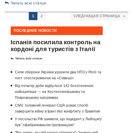
Читать всю статью
1
2
СЛЕДУЮЩАЯ СТРАНИЦА
ПОСЛЕДНИЕ НОВОСТИ
Іспанія посилила контроль на
кордоні для туристів з Італії
Читать всю статью
Сили оборони України уразили два НПЗ у Росії та
пост спостереження на «Сиваші»
Від початку доби відбулося 142 боєзіткнення:
найгарячіше — на Костянтинівському та
Покровському напрямках
CNN: головний генерал США шукає спосіб
завершити війну в Ірані без конфлікту з Трампом
У посольстві РФ заявили, що інцидент у Лейпцигу
був "сфабрикованою провокацією"
"Він думає, як свій народ обдурити": Зеленський