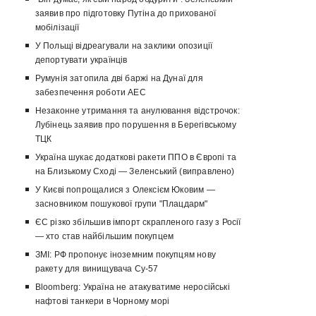
заявив про підготовку Путіна до прихованої
мобілізації
У Польщі відреагували на заклики опозиції
депортувати українців
Румунія затопила дві баржі на Дунаї для
забезпечення роботи АЕС
Незаконне утримання та анулювання відстрочок:
Лубінець заявив про порушення в Берегівському
ТЦК
Україна шукає додаткові ракети ППО в Європі та
на Близькому Сході — Зеленський (виправлено)
У Києві попрощалися з Олексієм Юковим —
засновником пошукової групи "Плацдарм"
ЄС різко збільшив імпорт скрапленого газу з Росії
— хто став найбільшим покупцем
ЗМІ: РФ пропонує іноземним покупцям нову
ракету для винищувача Су-57
Bloomberg: Україна не атакуватиме неросійські
нафтові танкери в Чорному морі