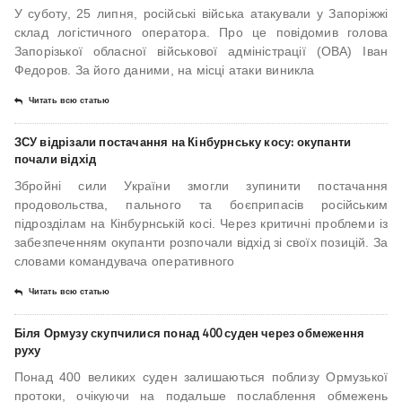
У суботу, 25 липня, російські війська атакували у Запоріжжі
склад логістичного оператора. Про це повідомив голова
Запорізької обласної військової адміністрації (ОВА) Іван
Федоров. За його даними, на місці атаки виникла
Читать всю статью
ЗСУ відрізали постачання на Кінбурнську косу: окупанти
почали відхід
Збройні сили України змогли зупинити постачання
продовольства, пального та боєприпасів російським
підрозділам на Кінбурнській косі. Через критичні проблеми із
забезпеченням окупанти розпочали відхід зі своїх позицій. За
словами командувача оперативного
Читать всю статью
Біля Ормузу скупчилися понад 400 суден через обмеження
руху
Понад 400 великих суден залишаються поблизу Ормузької
протоки, очікуючи на подальше послаблення обмежень