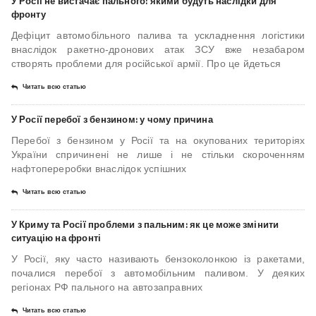
У Росії не вистачає пального: якими будуть наслідки для
фронту
Дефіцит автомобільного палива та ускладнення логістики
внаслідок ракетно-дронових атак ЗСУ вже незабаром
створять проблеми для російської армії. Про це йдеться
Читать всю статью
У Росії перебої з бензином: у чому причина
Перебої з бензином у Росії та на окупованих територіях
України спричинені не лише і не стільки скороченням
нафтопереробки внаслідок успішних
Читать всю статью
У Криму та Росії проблеми з пальним: як це може змінити
ситуацію на фронті
У Росії, яку часто називають бензоколонкою із ракетами,
почалися перебої з автомобільним паливом. У деяких
регіонах РФ пального на автозаправних
Читать всю статью