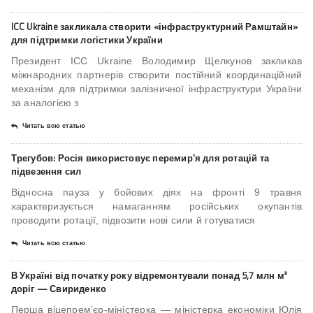
ICC Ukraine закликала створити «інфраструктурний Рамштайн»
для підтримки логістики України
Президент ICC Ukraine Володимир Щелкунов закликав
міжнародних партнерів створити постійний координаційний
механізм для підтримки залізничної інфраструктури України
за аналогією з
Читать всю статью
Трегубов: Росія використовує перемир'я для ротацій та
підвезення сил
Відносна пауза у бойових діях на фронті 9 травня
характеризується намаганням російських окупантів
проводити ротації, підвозити нові сили й готуватися
Читать всю статью
В Україні від початку року відремонтували понад 5,7 млн м²
доріг — Свириденко
Перша віцепрем’єр-міністерка — міністерка економіки Юлія