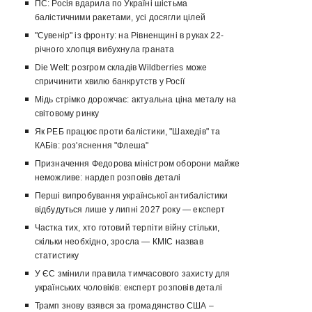
ПС: Росія вдарила по Україні шістьма
балістичними ракетами, усі досягли цілей
"Сувенір" із фронту: на Рівненщині в руках 22-
річного хлопця вибухнула граната
Die Welt: розгром складів Wildberries може
спричинити хвилю банкрутств у Росії
Мідь стрімко дорожчає: актуальна ціна металу на
світовому ринку
Як РЕБ працює проти балістики, "Шахедів" та
КАБів: роз'яснення "Флеша"
Призначення Федорова міністром оборони майже
неможливе: нардеп розповів деталі
Перші випробування української антибалістики
відбудуться лише у липні 2027 року — експерт
Частка тих, хто готовий терпіти війну стільки,
скільки необхідно, зросла — КМІС назвав
статистику
У ЄС змінили правила тимчасового захисту для
українських чоловіків: експерт розповів деталі
Трамп знову взявся за громадянство США –