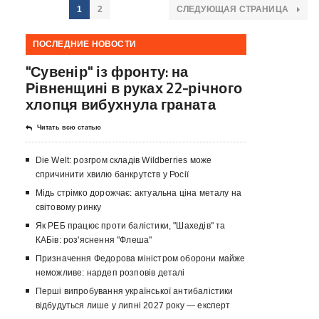
1
2
СЛЕДУЮЩАЯ СТРАНИЦА
ПОСЛЕДНИЕ НОВОСТИ
"Сувенір" із фронту: на
Рівненщині в руках 22-річного
хлопця вибухнула граната
Читать всю статью
Die Welt: розгром складів Wildberries може
спричинити хвилю банкрутств у Росії
Мідь стрімко дорожчає: актуальна ціна металу на
світовому ринку
Як РЕБ працює проти балістики, "Шахедів" та
КАБів: роз'яснення "Флеша"
Призначення Федорова міністром оборони майже
неможливе: нардеп розповів деталі
Перші випробування української антибалістики
відбудуться лише у липні 2027 року — експерт