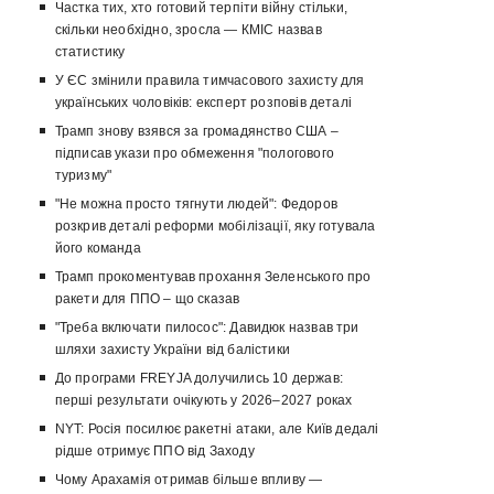
Частка тих, хто готовий терпіти війну стільки,
скільки необхідно, зросла — КМІС назвав
статистику
У ЄС змінили правила тимчасового захисту для
українських чоловіків: експерт розповів деталі
Трамп знову взявся за громадянство США –
підписав укази про обмеження "пологового
туризму"
"Не можна просто тягнути людей": Федоров
розкрив деталі реформи мобілізації, яку готувала
його команда
Трамп прокоментував прохання Зеленського про
ракети для ППО – що сказав
"Треба включати пилосос": Давидюк назвав три
шляхи захисту України від балістики
До програми FREYJA долучились 10 держав:
перші результати очікують у 2026–2027 роках
NYT: Росія посилює ракетні атаки, але Київ дедалі
рідше отримує ППО від Заходу
Чому Арахамія отримав більше впливу —