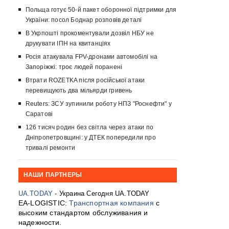
Польща готує 50-й пакет оборонної підтримки для
України: посол Боднар розповів деталі
В Укрпошті прокоментували дозвіл НБУ не
друкувати ІПН на квитанціях
Росія атакувала FPV-дронами автомобілі на
Запоріжжі: троє людей поранені
Втрати ROZETKA після російської атаки
перевищують два мільярди гривень
Reuters: ЗСУ зупинили роботу НПЗ "Роснефти" у
Саратові
126 тисяч родин без світла через атаки по
Дніпропетровщині: у ДТЕК попередили про
тривалі ремонти
НАШИ ПАРТНЕРЫ
UA.TODAY
- Украина Сегодня UA.TODAY
EA-LOGISTIC:
Транспортная компания
с
высоким стандартом обслуживания и
надежности.