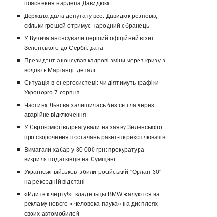
пояснення нардепа Давидюка
Держава дала депутату все: Давидюк розповів,
скільки грошей отримує народний обранець
У Вучича анонсували перший офіційний візит
Зеленського до Сербії: дата
Президент анонсував кадрові зміни через кризу з
водою в Марганці: деталі
Ситуація в енергосистемі: чи діятимуть графіки
Укренерго 7 серпня
Частина Львова залишилась без світла через
аварійне відключення
У Єврокомісії відреагували на заяву Зеленського
про скорочення постачань ракет-перехоплювачів
Вимагали хабар у 80 000 грн: прокуратура
викрила податківців на Сумщині
Українські військові збили російський "Орлан-30"
на рекордній відстані
«Идите к черту!»: владельцы BMW жалуются на
рекламу нового «Человека-паука» на дисплеях
своих автомобилей