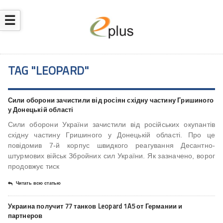
☰
TAG "LEOPARD"
Сили оборони зачистили від росіян східну частину Гришиного
у Донецькій області
Сили оборони України зачистили від російських окупантів
східну частину Гришиного у Донецькій області. Про це
повідомив 7-й корпус швидкого реагування Десантно-
штурмових військ Збройних сил України. Як зазначено, ворог
продовжує тиск
Читать всю статью
Украина получит 77 танков Leopard 1A5 от Германии и
партнеров