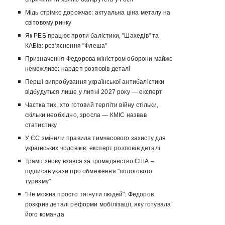
Мідь стрімко дорожчає: актуальна ціна металу на
світовому ринку
Як РЕБ працює проти балістики, "Шахедів" та
КАБів: роз'яснення "Флеша"
Призначення Федорова міністром оборони майже
неможливе: нардеп розповів деталі
Перші випробування української антибалістики
відбудуться лише у липні 2027 року — експерт
Частка тих, хто готовий терпіти війну стільки,
скільки необхідно, зросла — КМІС назвав
статистику
У ЄС змінили правила тимчасового захисту для
українських чоловіків: експерт розповів деталі
Трамп знову взявся за громадянство США –
підписав укази про обмеження "пологового
туризму"
"Не можна просто тягнути людей": Федоров
розкрив деталі реформи мобілізації, яку готувала
його команда