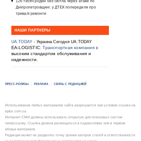
126 тисяч родин без світла через атаки по
Дніпропетровщині: у ДТЕК попередили про
тривалі ремонти
НАШИ ПАРТНЕРЫ
UA.TODAY
- Украина Сегодня UA.TODAY
EA-LOGISTIC:
Транспортная компания
с
высоким стандартом обслуживания и
надежности.
ПРЕСС-РЕЛИЗЫ
РЕКЛАМА
СВЯЗЬ С РЕДАКЦИЕЙ
Использование любых материалов сайта разрешается при условии ссылки на
eplus.com.ua
Интернет-СМИ должны использовать открытую для поисковых систем
гиперссылку. Ссылка должна размещаться в подзаголовке или в первом
абзаце материала.
Редакция может не разделять точку зрения авторов статей и ответственности