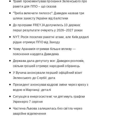
Трамп прокоментував прохання Зеленського про
ракети для ППО – що сказав
"Треба включати пилосос": Давидюк назвав три
шляхи захисту України від балістики
До програми FREYJA долучились 10 держав:
перші результати очікують у 2026–2027 роках
NYT: Росія посилює ракетні атаки, але Київ дедалі
рідше отримує ППО від Заходу
Чому Арахамія отримав більше впливу —
пояснення нардепа Давидюка
Держава дала депутату все: Давидюк розповів,
скільки грошей отримує народний обранець
У Вучича анонсували перший офіційний візит
Зеленського до Сербії: дата
Президент анонсував кадрові зміни через кризу з
водою в Марганці: деталі
Ситуація в енергосистемі: чи діятимуть графіки
Укренерго 7 серпня
Частина Львова залишилась без світла через
аварійне відключення