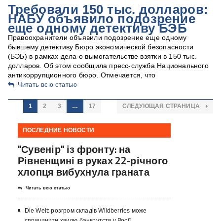
Требовали 150 тыс. долларов:
НАБУ объявило подозрение
еще одному детективу БЭБ
Правоохранители объявили подозрение еще одному
бывшему детективу Бюро экономической безопасности
(БЭБ) в рамках дела о вымогательстве взятки в 150 тыс.
долларов. Об этом сообщила пресс-служба Национального
антикоррупционного бюро. Отмечается, что
Читать всю статью
1
2
3
…
17
СЛЕДУЮЩАЯ СТРАНИЦА
ПОСЛЕДНИЕ НОВОСТИ
"Сувенір" із фронту: на
Рівненщині в руках 22-річного
хлопця вибухнула граната
Читать всю статью
Die Welt: розгром складів Wildberries може
спричинити хвилю банкрутств у Росії