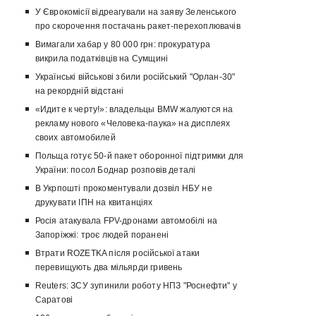
У Єврокомісії відреагували на заяву Зеленського
про скорочення постачань ракет-перехоплювачів
Вимагали хабар у 80 000 грн: прокуратура
викрила податківців на Сумщині
Українські військові збили російський "Орлан-30"
на рекордній відстані
«Идите к черту!»: владельцы BMW жалуются на
рекламу нового «Человека-паука» на дисплеях
своих автомобилей
Польща готує 50-й пакет оборонної підтримки для
України: посол Боднар розповів деталі
В Укрпошті прокоментували дозвіл НБУ не
друкувати ІПН на квитанціях
Росія атакувала FPV-дронами автомобілі на
Запоріжжі: троє людей поранені
Втрати ROZETKA після російської атаки
перевищують два мільярди гривень
Reuters: ЗСУ зупинили роботу НПЗ "Роснефти" у
Саратові