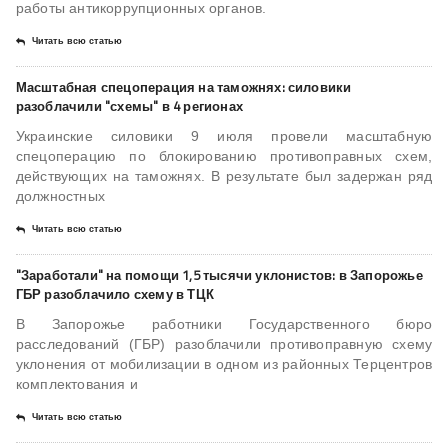
работы антикоррупционных органов.
Читать всю статью
Масштабная спецоперация на таможнях: силовики
разоблачили "схемы" в 4 регионах
Украинские силовики 9 июля провели масштабную
спецоперацию по блокированию противоправных схем,
действующих на таможнях. В результате был задержан ряд
должностных
Читать всю статью
"Заработали" на помощи 1,5 тысячи уклонистов: в Запорожье
ГБР разоблачило схему в ТЦК
В Запорожье работники Государственного бюро
расследований (ГБР) разоблачили противоправную схему
уклонения от мобилизации в одном из районных Терцентров
комплектования и
Читать всю статью