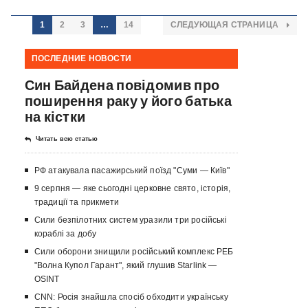
1
2
3
…
14
СЛЕДУЮЩАЯ СТРАНИЦА
ПОСЛЕДНИЕ НОВОСТИ
Син Байдена повідомив про
поширення раку у його батька
на кістки
Читать всю статью
РФ атакувала пасажирський поїзд "Суми — Київ"
9 серпня — яке сьогодні церковне свято, історія,
традиції та прикмети
Сили безпілотних систем уразили три російські
кораблі за добу
Сили оборони знищили російський комплекс РЕБ
"Волна Купол Гарант", який глушив Starlink —
OSINT
CNN: Росія знайшла спосіб обходити українську