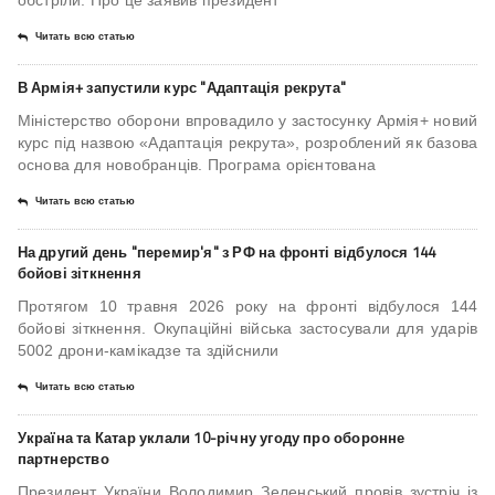
обстріли. Про це заявив президент
Читать всю статью
В Армія+ запустили курс "Адаптація рекрута"
Міністерство оборони впровадило у застосунку Армія+ новий
курс під назвою «Адаптація рекрута», розроблений як базова
основа для новобранців. Програма орієнтована
Читать всю статью
На другий день "перемир'я" з РФ на фронті відбулося 144
бойові зіткнення
Протягом 10 травня 2026 року на фронті відбулося 144
бойові зіткнення. Окупаційні війська застосували для ударів
5002 дрони-камікадзе та здійснили
Читать всю статью
Україна та Катар уклали 10-річну угоду про оборонне
партнерство
Президент України Володимир Зеленський провів зустріч із