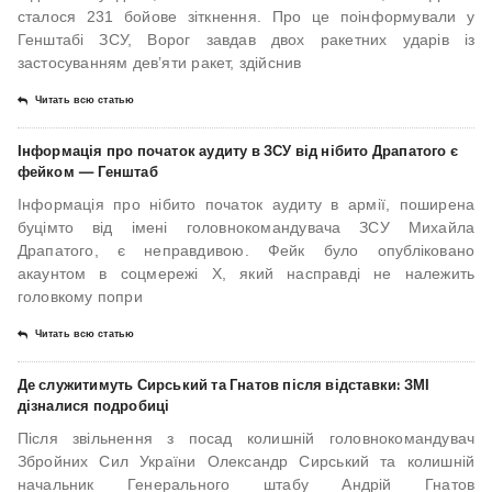
сталося 231 бойове зіткнення. Про це поінформували у
Генштабі ЗСУ, Ворог завдав двох ракетних ударів із
застосуванням дев’яти ракет, здійснив
Читать всю статью
Інформація про початок аудиту в ЗСУ від нібито Драпатого є
фейком — Генштаб
Інформація про нібито початок аудиту в армії, поширена
буцімто від імені головнокомандувача ЗСУ Михайла
Драпатого, є неправдивою. Фейк було опубліковано
акаунтом в соцмережі X, який насправді не належить
головкому попри
Читать всю статью
Де служитимуть Сирський та Гнатов після відставки: ЗМІ
дізналися подробиці
Після звільнення з посад колишній головнокомандувач
Збройних Сил України Олександр Сирський та колишній
начальник Генерального штабу Андрій Гнатов