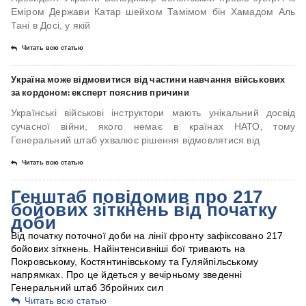
Еміром Держави Катар шейхом Тамімом бін Хамадом Аль
Тані в Досі, у якій
Читать всю статью
Україна може відмовитися від частини навчання військових
за кордоном: експерт пояснив причини
Українські військові інструктори мають унікальний досвід
сучасної війни, якого немає в країнах НАТО, тому
Генеральний штаб ухвалює рішення відмовлятися від
Читать всю статью
Генштаб повідомив про 217
бойових зіткнень від початку
доби
Від початку поточної доби на лінії фронту зафіксовано 217
бойових зіткнень. Найінтенсивніші бої тривають на
Покровському, Костянтинівському та Гуляйпільському
напрямках. Про це йдеться у вечірньому зведенні
Генеральний штаб Збройних сил
Читать всю статью