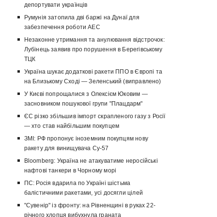
депортувати українців
Румунія затопила дві баржі на Дунаї для
забезпечення роботи АЕС
Незаконне утримання та анулювання відстрочок:
Лубінець заявив про порушення в Берегівському
ТЦК
Україна шукає додаткові ракети ППО в Європі та
на Близькому Сході — Зеленський (виправлено)
У Києві попрощалися з Олексієм Юковим —
засновником пошукової групи "Плацдарм"
ЄС різко збільшив імпорт скрапленого газу з Росії
— хто став найбільшим покупцем
ЗМІ: РФ пропонує іноземним покупцям нову
ракету для винищувача Су-57
Bloomberg: Україна не атакуватиме неросійські
нафтові танкери в Чорному морі
ПС: Росія вдарила по Україні шістьма
балістичними ракетами, усі досягли цілей
"Сувенір" із фронту: на Рівненщині в руках 22-
річного хлопця вибухнула граната