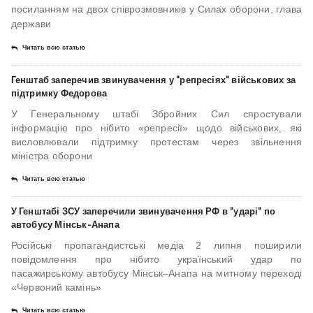
посиланням на двох співрозмовників у Силах оборони, глава
держави
Читать всю статью
Генштаб заперечив звинувачення у "репресіях" військових за
підтримку Федорова
У Генеральному штабі Збройних Сил спростували
інформацію про нібито «репресії» щодо військових, які
висловлювали підтримку протестам через звільнення
міністра оборони
Читать всю статью
У Генштабі ЗСУ заперечили звинувачення РФ в "ударі" по
автобусу Мінськ-Анапа
Російські пропагандистські медіа 2 липня поширили
повідомлення про нібито український удар по
пасажирському автобусу Мінськ–Анапа на митному переході
«Червоний камінь»
Читать всю статью