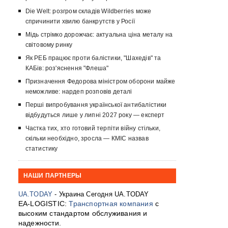
Die Welt: розгром складів Wildberries може
спричинити хвилю банкрутств у Росії
Мідь стрімко дорожчає: актуальна ціна металу на
світовому ринку
Як РЕБ працює проти балістики, "Шахедів" та
КАБів: роз'яснення "Флеша"
Призначення Федорова міністром оборони майже
неможливе: нардеп розповів деталі
Перші випробування української антибалістики
відбудуться лише у липні 2027 року — експерт
Частка тих, хто готовий терпіти війну стільки,
скільки необхідно, зросла — КМІС назвав
статистику
НАШИ ПАРТНЕРЫ
UA.TODAY
- Украина Сегодня UA.TODAY
EA-LOGISTIC:
Транспортная компания
с
высоким стандартом обслуживания и
надежности.