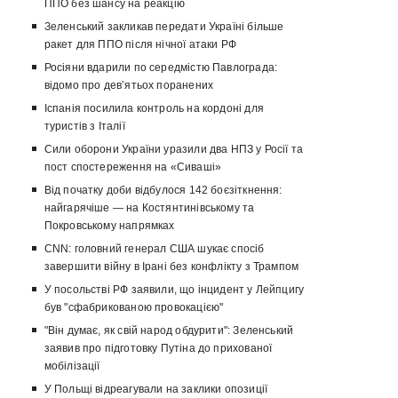
ППО без шансу на реакцію
Зеленський закликав передати Україні більше
ракет для ППО після нічної атаки РФ
Росіяни вдарили по середмістю Павлограда:
відомо про девʼятьох поранених
Іспанія посилила контроль на кордоні для
туристів з Італії
Сили оборони України уразили два НПЗ у Росії та
пост спостереження на «Сиваші»
Від початку доби відбулося 142 боєзіткнення:
найгарячіше — на Костянтинівському та
Покровському напрямках
CNN: головний генерал США шукає спосіб
завершити війну в Ірані без конфлікту з Трампом
У посольстві РФ заявили, що інцидент у Лейпцигу
був "сфабрикованою провокацією"
"Він думає, як свій народ обдурити": Зеленський
заявив про підготовку Путіна до прихованої
мобілізації
У Польщі відреагували на заклики опозиції