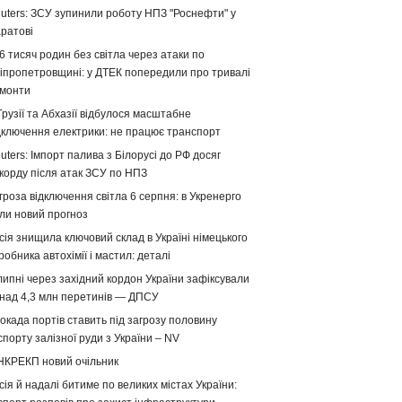
uters: ЗСУ зупинили роботу НПЗ "Роснефти" у
ратові
6 тисяч родин без світла через атаки по
іпропетровщині: у ДТЕК попередили про тривалі
монти
Грузії та Абхазії відбулося масштабне
дключення електрики: не працює транспорт
uters: Імпорт палива з Білорусі до РФ досяг
корду після атак ЗСУ по НПЗ
гроза відключення світла 6 серпня: в Укренерго
ли новий прогноз
сія знищила ключовий склад в Україні німецького
робника автохімії і мастил: деталі
липні через західний кордон України зафіксували
над 4,3 млн перетинів — ДПСУ
окада портів ставить під загрозу половину
спорту залізної руди з України – NV
НКРЕКП новий очільник
сія й надалі битиме по великих містах України: