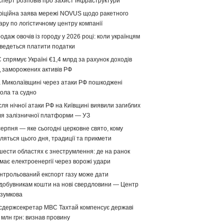
сперт розповів про захист інфраструктури
іційна заява мережі NOVUS щодо ракетного
ару по логістичному центру компанії
одаж овочів із городу у 2026 році: коли українцям
ведеться платити податки
 спрямує Україні €1,4 млрд за рахунок доходів
д заморожених активів РФ
 Миколаївщині через атаки РФ пошкоджені
ола та судно
сля нічної атаки РФ на Київщині виявили загиблих
ля залізничної платформи — УЗ
серпня — яке сьогодні церковне свято, кому
ляться цього дня, традиції та прикмети
шести областях є знеструмлення: де на ранок
має електроенергії через ворожі удари
нтрольований експорт газу може дати
добувникам кошти на нові свердловини — Центр
зумкова
сдержсекретар МВС Тахтай компенсує державі
 млн грн: визнав провину