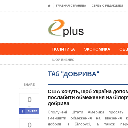
ГЛАВНАЯ СТРАНИЦА
СВЯЗЬ С РЕДАКЦИЕЙ
ПОЛИТИКА
ЭКОНОМИКА
ОБ
ШОУ-БИЗНЕС
TAG "ДОБРИВА"
SHARE
США хочуть, щоб Україна допо
послабити обмеження на білор
0
добрива
SHARE
Сполучені Штати Америки просять У
зменшити обмеження на ввезення ка
0
добрив із Білорусі, а також пере