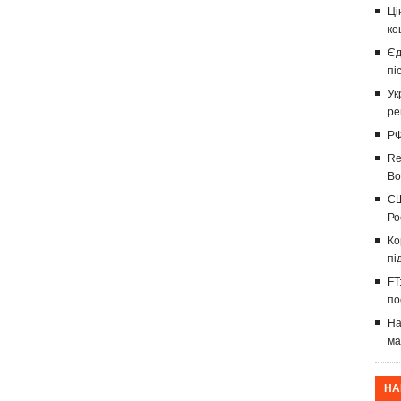
Ці
ко
Єд
пі
Ук
ре
РФ
Re
Во
СШ
Ро
Ко
пі
FT
по
На
ма
НА