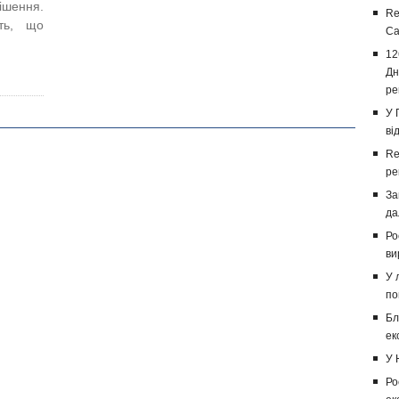
ішення.
Re
ють, що
Са
12
Дн
ре
У 
ві
Re
ре
За
да
Ро
ви
У 
по
Бл
ек
У 
Ро