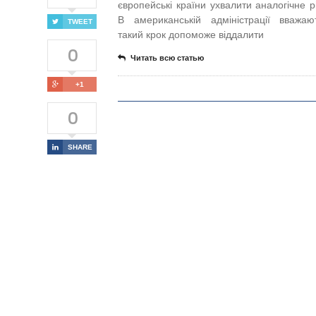
європейські країни ухвалити аналогічне р
В американській адміністрації вважа
TWEET
такий крок допоможе віддалити
0
Читать всю статью
+1
0
SHARE