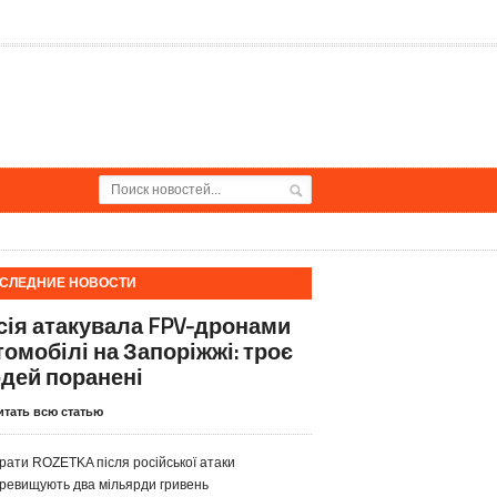
СЛЕДНИЕ НОВОСТИ
сія атакувала FPV-дронами
томобілі на Запоріжжі: троє
дей поранені
итать всю статью
рати ROZETKA після російської атаки
ревищують два мільярди гривень