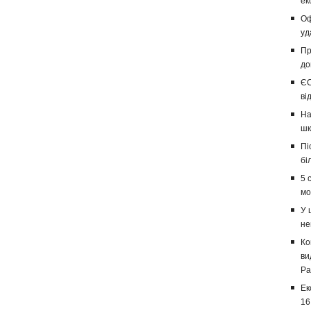
ек
Оф
уд
Пр
до
ЄС
ві
На
шк
Пі
бі
5 
мо
У 
не
Ко
ви
Ра
Ек
16