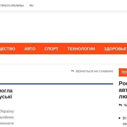
ПРЕСС-РЕЛИЗЫ
RU
ЩЕСТВО
АВТО
СПОРТ
ТЕХНОЛОГИИ
ЗДОРОВЬЕ
ПО
ВЕРНУТЬСЯ НА ГЛАВНУЮ
Ро
ав
могла
лю
уські
Ч
країну
лійних
Вт
конати
пе