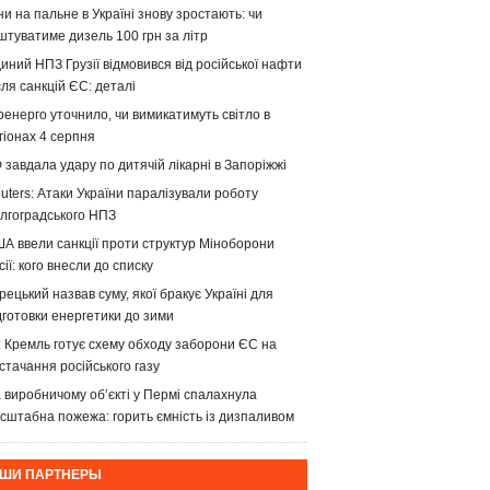
ни на пальне в Україні знову зростають: чи
штуватиме дизель 100 грн за літр
иний НПЗ Грузії відмовився від російської нафти
сля санкцій ЄС: деталі
ренерго уточнило, чи вимикатимуть світло в
гіонах 4 серпня
 завдала удару по дитячій лікарні в Запоріжжі
uters: Атаки України паралізували роботу
лгоградського НПЗ
А ввели санкції проти структур Міноборони
сії: кого внесли до списку
рецький назвав суму, якої бракує Україні для
дготовки енергетики до зими
: Кремль готує схему обходу заборони ЄС на
стачання російського газу
 виробничому об’єкті у Пермі спалахнула
сштабна пожежа: горить ємність із дизпаливом
ШИ ПАРТНЕРЫ