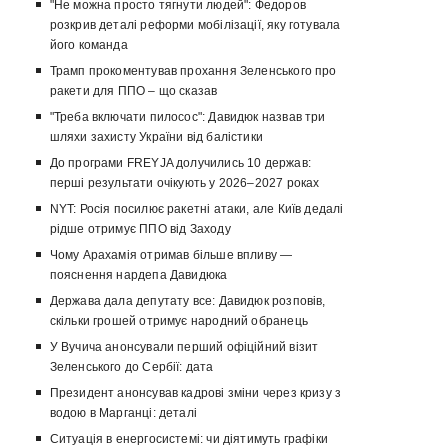
"Не можна просто тягнути людей": Федоров
розкрив деталі реформи мобілізації, яку готувала
його команда
Трамп прокоментував прохання Зеленського про
ракети для ППО – що сказав
"Треба включати пилосос": Давидюк назвав три
шляхи захисту України від балістики
До програми FREYJA долучились 10 держав:
перші результати очікують у 2026–2027 роках
NYT: Росія посилює ракетні атаки, але Київ дедалі
рідше отримує ППО від Заходу
Чому Арахамія отримав більше впливу —
пояснення нардепа Давидюка
Держава дала депутату все: Давидюк розповів,
скільки грошей отримує народний обранець
У Вучича анонсували перший офіційний візит
Зеленського до Сербії: дата
Президент анонсував кадрові зміни через кризу з
водою в Марганці: деталі
Ситуація в енергосистемі: чи діятимуть графіки