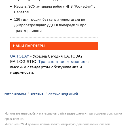
Reuters: ЗСУ зупинили роботу НПЗ "Роснефти" у
Саратові
126 тисяч родин без світла через атаки по
Дніпропетровщині: у ДТЕК попередили про
тривалі ремонти
НАШИ ПАРТНЕРЫ
UA.TODAY
- Украина Сегодня UA.TODAY
EA-LOGISTIC:
Транспортная компания
с
высоким стандартом обслуживания и
надежности.
ПРЕСС-РЕЛИЗЫ
РЕКЛАМА
СВЯЗЬ С РЕДАКЦИЕЙ
Использование любых материалов сайта разрешается при условии ссылки на
eplus.com.ua
Интернет-СМИ должны использовать открытую для поисковых систем