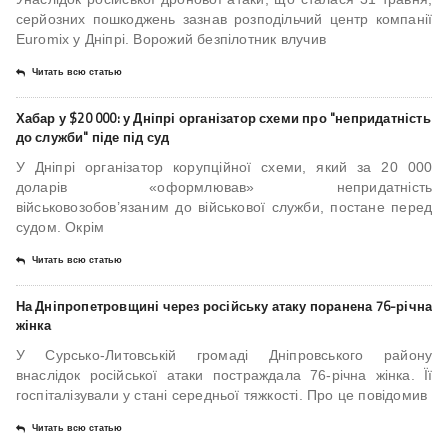
серйозних пошкоджень зазнав розподільчий центр компанії
Euromix у Дніпрі. Ворожий безпілотник влучив
Читать всю статью
Хабар у $20 000: у Дніпрі організатор схеми про "непридатність
до служби" піде під суд
У Дніпрі організатор корупційної схеми, який за 20 000
доларів «оформлював» непридатність
військовозобов’язаним до військової служби, постане перед
судом. Окрім
Читать всю статью
На Дніпропетровщині через російську атаку поранена 76-річна
жінка
У Сурсько-Литовській громаді Дніпровського району
внаслідок російської атаки постраждала 76-річна жінка. Її
госпіталізували у стані середньої тяжкості. Про це повідомив
Читать всю статью