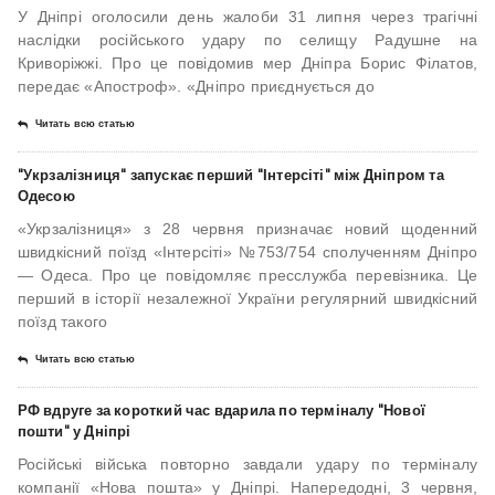
У Дніпрі оголосили день жалоби 31 липня через трагічні
наслідки російського удару по селищу Радушне на
Криворіжжі. Про це повідомив мер Дніпра Борис Філатов,
передає «Апостроф». «Дніпро приєднується до
Читать всю статью
"Укрзалізниця" запускає перший "Інтерсіті" між Дніпром та
Одесою
«Укрзалізниця» з 28 червня призначає новий щоденний
швидкісний поїзд «Інтерсіті» №753/754 сполученням Дніпро
— Одеса. Про це повідомляє пресслужба перевізника. Це
перший в історії незалежної України регулярний швидкісний
поїзд такого
Читать всю статью
РФ вдруге за короткий час вдарила по терміналу "Нової
пошти" у Дніпрі
Російські війська повторно завдали удару по терміналу
компанії «Нова пошта» у Дніпрі. Напередодні, 3 червня,