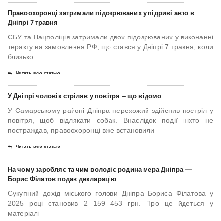
Правоохоронці затримали підозрюваних у підриві авто в
Дніпрі 7 травня
СБУ та Нацполіція затримали двох підозрюваних у виконанні
теракту на замовлення РФ, що стався у Дніпрі 7 травня, коли
близько
Читать всю статью
У Дніпрі чоловік стріляв у повітря – що відомо
У Самарському районі Дніпра перехожий здійснив постріл у
повітря, щоб відлякати собак. Внаслідок події ніхто не
постраждав, правоохоронці вже встановили
Читать всю статью
На чому заробляє та чим володіє родина мера Дніпра —
Борис Філатов подав декларацію
Сукупний дохід міського голови Дніпра Бориса Філатова у
2025 році становив 2 159 453 грн. Про це йдеться у
матеріалі