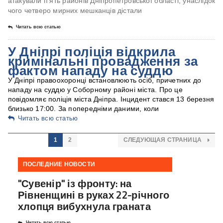
атакували п’ять районів Дніпропетровської області, унаслідок
чого четверо мирних мешканців дістали
Читать всю статью
У Дніпрі поліція відкрила
кримінальні провадження за
фактом нападу на суддю
У Дніпрі правоохоронці встановлюють осіб, причетних до
нападу на суддю у Соборному районі міста. Про це
повідомляє поліція міста Дніпра. Інцидент стався 13 березня
близько 17:00. За попередніми даними, коли
Читать всю статью
1
2
СЛЕДУЮЩАЯ СТРАНИЦА
ПОСЛЕДНИЕ НОВОСТИ
"Сувенір" із фронту: на
Рівненщині в руках 22-річного
хлопця вибухнула граната
Читать всю статью