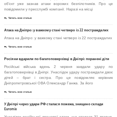
об’єкт уже зазнав атаки ворожих безпілотників. Про це
повідомили у пресслужбі компанії. Наразі на місці
Читать всю статью
Атака на Дніпро: у важкому стані четверо із 22 постраждалих
Атака на Дніпро: у важкому стані четверо із 22 постраждалих
Читать всю статью
Росіяни вдарили по багатоповерхівці в Дніпрі: поранені діти
Російські війська вдень 2 червня завдали удару по
багатоповерхівці в Дніпрі. Унаслідок удару постраждали двоє
дітей – брат і сестра. Про це повідомляє керівник
Дніпропетровської ОВА Олександр Ганжа. За його
Читать всю статью
У Дніпрі через удари РФ сталася пожежа, знищено склади
Euromix
Унаслідок російської дронової атаки, що сталася 31 травня,