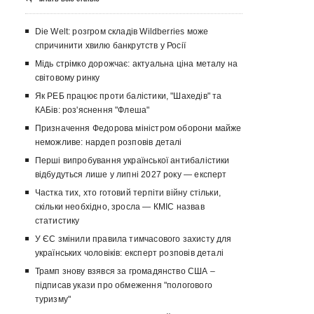
Die Welt: розгром складів Wildberries може
спричинити хвилю банкрутств у Росії
Мідь стрімко дорожчає: актуальна ціна металу на
світовому ринку
Як РЕБ працює проти балістики, "Шахедів" та
КАБів: роз'яснення "Флеша"
Призначення Федорова міністром оборони майже
неможливе: нардеп розповів деталі
Перші випробування української антибалістики
відбудуться лише у липні 2027 року — експерт
Частка тих, хто готовий терпіти війну стільки,
скільки необхідно, зросла — КМІС назвав
статистику
У ЄС змінили правила тимчасового захисту для
українських чоловіків: експерт розповів деталі
Трамп знову взявся за громадянство США –
підписав укази про обмеження "пологового
туризму"