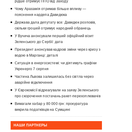
рідше отримує ППО від Заходу
Чому Арахамія отримав більше впливу —
пояснення нардепа Давидюка
Держава дала депутату все: Давидюк розповів,
скільки грошей отримує народний обранець
У Вучича анонсували перший офіційний візит
Зеленського до Сербії: дата
Президент анонсував кадрові зміни через кризу з
водою в Марганці: деталі
Ситуація в енергосистемі: чи діятимуть графіки
Укренерго 7 серпня
Частина Львова залишилась без світла через
аварійне відключення
У Єврокомісії відреагували на заяву Зеленського
про скорочення постачань ракет-перехоплювачів
Вимагали хабар у 80 000 грн: прокуратура
викрила податківців на Сумщині
НАШИ ПАРТНЕРЫ