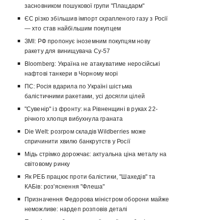
засновником пошукової групи "Плацдарм"
ЄС різко збільшив імпорт скрапленого газу з Росії
— хто став найбільшим покупцем
ЗМІ: РФ пропонує іноземним покупцям нову
ракету для винищувача Су-57
Bloomberg: Україна не атакуватиме неросійські
нафтові танкери в Чорному морі
ПС: Росія вдарила по Україні шістьма
балістичними ракетами, усі досягли цілей
"Сувенір" із фронту: на Рівненщині в руках 22-
річного хлопця вибухнула граната
Die Welt: розгром складів Wildberries може
спричинити хвилю банкрутств у Росії
Мідь стрімко дорожчає: актуальна ціна металу на
світовому ринку
Як РЕБ працює проти балістики, "Шахедів" та
КАБів: роз'яснення "Флеша"
Призначення Федорова міністром оборони майже
неможливе: нардеп розповів деталі