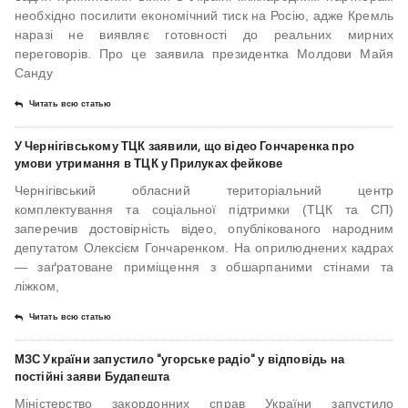
необхідно посилити економічний тиск на Росію, адже Кремль
наразі не виявляє готовності до реальних мирних
переговорів. Про це заявила президентка Молдови Майя
Санду
Читать всю статью
У Чернігівському ТЦК заявили, що відео Гончаренка про
умови утримання в ТЦК у Прилуках фейкове
Чернігівський обласний територіальний центр
комплектування та соціальної підтримки (ТЦК та СП)
заперечив достовірність відео, опублікованого народним
депутатом Олексієм Гончаренком. На оприлюднених кадрах
— заґратоване приміщення з обшарпаними стінами та
ліжком,
Читать всю статью
МЗС України запустило "угорське радіо" у відповідь на
постійні заяви Будапешта
Міністерство закордонних справ України запустило