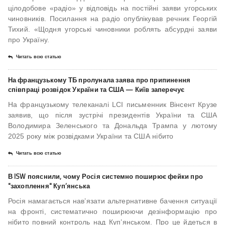
цілодобове «радіо» у відповідь на постійні заяви угорських
чиновників. Посилання на радіо опублікував речник Георгій
Тихий. «Щодня угорські чиновники роблять абсурдні заяви
про Україну.
Читать всю статью
На французькому ТБ пролунала заява про припинення
співпраці розвідок України та США — Київ заперечує
На французькому телеканалі LCI письменник Вінсент Крузе
заявив, що після зустрічі президентів України та США
Володимира Зеленського та Дональда Трампа у лютому
2025 року між розвідками України та США нібито
Читать всю статью
В ISW пояснили, чому Росія системно поширює фейки про
"захоплення" Куп’янська
Росія намагається нав’язати альтернативне бачення ситуації
на фронті, систематично поширюючи дезінформацію про
нібито повний контроль над Куп’янськом. Про це йдеться в