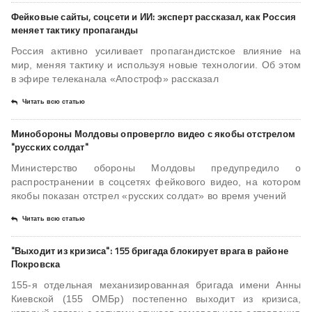
Фейковые сайты, соцсети и ИИ: эксперт рассказал, как Россия
меняет тактику пропаганды
Россия активно усиливает пропагандистское влияние на
мир, меняя тактику и используя новые технологии. Об этом
в эфире телеканала «Апостроф» рассказал
Читать всю статью
Минобороны Молдовы опровергло видео с якобы отстрелом
"русских солдат"
Министерство обороны Молдовы предупредило о
распространении в соцсетях фейкового видео, на котором
якобы показан отстрел «русских солдат» во время учений
Читать всю статью
"Выходит из кризиса": 155 бригада блокирует врага в районе
Покровска
155-я отдельная механизированная бригада имени Анны
Киевской (155 ОМБр) постепенно выходит из кризиса,