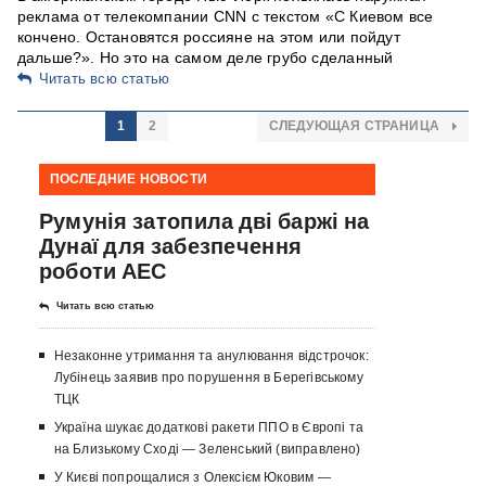
реклама от телекомпании CNN с текстом «С Киевом все
кончено. Остановятся россияне на этом или пойдут
дальше?». Но это на самом деле грубо сделанный
Читать всю статью
1
2
СЛЕДУЮЩАЯ СТРАНИЦА
ПОСЛЕДНИЕ НОВОСТИ
Румунія затопила дві баржі на
Дунаї для забезпечення
роботи АЕС
Читать всю статью
Незаконне утримання та анулювання відстрочок:
Лубінець заявив про порушення в Берегівському
ТЦК
Україна шукає додаткові ракети ППО в Європі та
на Близькому Сході — Зеленський (виправлено)
У Києві попрощалися з Олексієм Юковим —