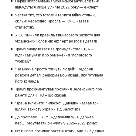
Перші випробування української антибалістики
відбудуться лише у липні 2027 року — експерт
Частка тих, хто готовий терпіти війну стільки,
скільки необхідно, зросла — КМІС назвав
статистику
У ЄС змінили правила тимчасового захисту для
українських чоловіків: експерт розповів деталі
Трамп знову взявся за громадянство США –
підписав укази про обмеження "пологового
туризму"
"Не можна просто тягнути людей": Федоров
розкрив деталі реформи мобілізації, яку готувала
його команда
Трамп прокоментував прохання Зеленського про
ракети для ППО – що сказав
"Треба включати пилосос": Давидюк назвав три
шляхи захисту України від балістики
До програми FREYJA долучились 10 держав:
перші результати очікують у 2026–2027 роках
NYT: Росія посилює ракетні атаки, але Київ дедалі