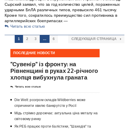
Сырский заявил, что за год количество целей, пораженных
ударными БпЛА различных типов, превысило 461 тысячу.
Кроме того, сократилось преимущество сил противника в
артиллерийских боеприпасах —
Читать всю статью
1
2
3
…
6
СЛЕДУЮЩАЯ СТРАНИЦА
ПОСЛЕДНИЕ НОВОСТИ
"Сувенір" із фронту: на
Рівненщині в руках 22-річного
хлопця вибухнула граната
Читать всю статью
Die Welt: розгром складів Wildberries може
спричинити хвилю банкрутств у Росії
Мідь стрімко дорожчає: актуальна ціна металу на
світовому ринку
Як РЕБ працює проти балістики, "Шахедів" та