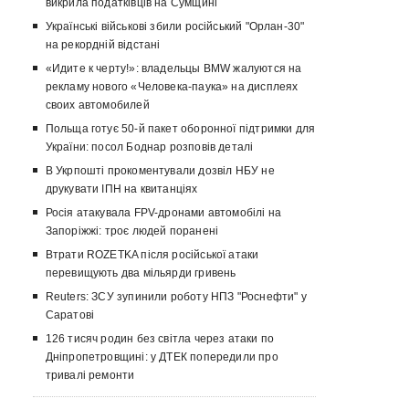
викрила податківців на Сумщині
Українські військові збили російський "Орлан-30"
на рекордній відстані
«Идите к черту!»: владельцы BMW жалуются на
рекламу нового «Человека-паука» на дисплеях
своих автомобилей
Польща готує 50-й пакет оборонної підтримки для
України: посол Боднар розповів деталі
В Укрпошті прокоментували дозвіл НБУ не
друкувати ІПН на квитанціях
Росія атакувала FPV-дронами автомобілі на
Запоріжжі: троє людей поранені
Втрати ROZETKA після російської атаки
перевищують два мільярди гривень
Reuters: ЗСУ зупинили роботу НПЗ "Роснефти" у
Саратові
126 тисяч родин без світла через атаки по
Дніпропетровщині: у ДТЕК попередили про
тривалі ремонти