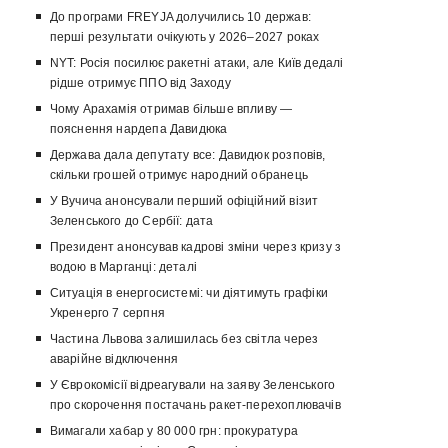
До програми FREYJA долучились 10 держав:
перші результати очікують у 2026–2027 роках
NYT: Росія посилює ракетні атаки, але Київ дедалі
рідше отримує ППО від Заходу
Чому Арахамія отримав більше впливу —
пояснення нардепа Давидюка
Держава дала депутату все: Давидюк розповів,
скільки грошей отримує народний обранець
У Вучича анонсували перший офіційний візит
Зеленського до Сербії: дата
Президент анонсував кадрові зміни через кризу з
водою в Марганці: деталі
Ситуація в енергосистемі: чи діятимуть графіки
Укренерго 7 серпня
Частина Львова залишилась без світла через
аварійне відключення
У Єврокомісії відреагували на заяву Зеленського
про скорочення постачань ракет-перехоплювачів
Вимагали хабар у 80 000 грн: прокуратура