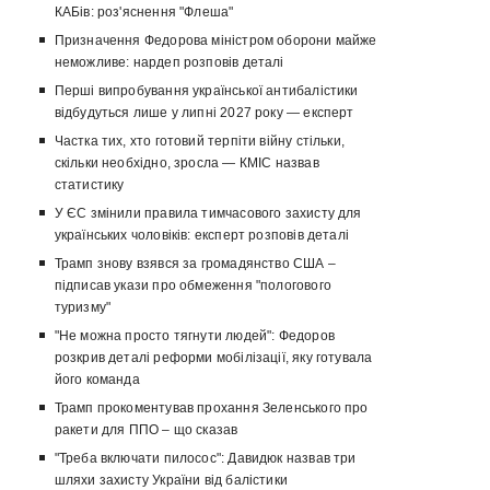
КАБів: роз'яснення "Флеша"
Призначення Федорова міністром оборони майже
неможливе: нардеп розповів деталі
Перші випробування української антибалістики
відбудуться лише у липні 2027 року — експерт
Частка тих, хто готовий терпіти війну стільки,
скільки необхідно, зросла — КМІС назвав
статистику
У ЄС змінили правила тимчасового захисту для
українських чоловіків: експерт розповів деталі
Трамп знову взявся за громадянство США –
підписав укази про обмеження "пологового
туризму"
"Не можна просто тягнути людей": Федоров
розкрив деталі реформи мобілізації, яку готувала
його команда
Трамп прокоментував прохання Зеленського про
ракети для ППО – що сказав
"Треба включати пилосос": Давидюк назвав три
шляхи захисту України від балістики