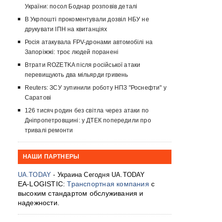
України: посол Боднар розповів деталі
В Укрпошті прокоментували дозвіл НБУ не
друкувати ІПН на квитанціях
Росія атакувала FPV-дронами автомобілі на
Запоріжжі: троє людей поранені
Втрати ROZETKA після російської атаки
перевищують два мільярди гривень
Reuters: ЗСУ зупинили роботу НПЗ "Роснефти" у
Саратові
126 тисяч родин без світла через атаки по
Дніпропетровщині: у ДТЕК попередили про
тривалі ремонти
НАШИ ПАРТНЕРЫ
UA.TODAY
- Украина Сегодня UA.TODAY
EA-LOGISTIC:
Транспортная компания
с
высоким стандартом обслуживания и
надежности.