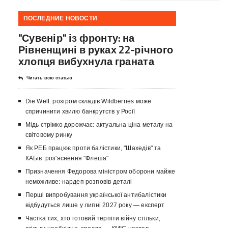
ПОСЛЕДНИЕ НОВОСТИ
"Сувенір" із фронту: на
Рівненщині в руках 22-річного
хлопця вибухнула граната
Читать всю статью
Die Welt: розгром складів Wildberries може
спричинити хвилю банкрутств у Росії
Мідь стрімко дорожчає: актуальна ціна металу на
світовому ринку
Як РЕБ працює проти балістики, "Шахедів" та
КАБів: роз'яснення "Флеша"
Призначення Федорова міністром оборони майже
неможливе: нардеп розповів деталі
Перші випробування української антибалістики
відбудуться лише у липні 2027 року — експерт
Частка тих, хто готовий терпіти війну стільки,