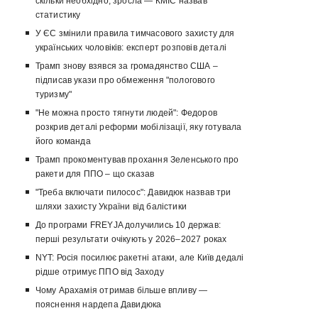
скільки необхідно, зросла — КМІС назвав
статистику
У ЄС змінили правила тимчасового захисту для
українських чоловіків: експерт розповів деталі
Трамп знову взявся за громадянство США –
підписав укази про обмеження "пологового
туризму"
"Не можна просто тягнути людей": Федоров
розкрив деталі реформи мобілізації, яку готувала
його команда
Трамп прокоментував прохання Зеленського про
ракети для ППО – що сказав
"Треба включати пилосос": Давидюк назвав три
шляхи захисту України від балістики
До програми FREYJA долучились 10 держав:
перші результати очікують у 2026–2027 роках
NYT: Росія посилює ракетні атаки, але Київ дедалі
рідше отримує ППО від Заходу
Чому Арахамія отримав більше впливу —
пояснення нардепа Давидюка