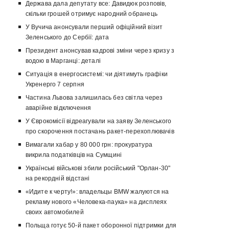
Держава дала депутату все: Давидюк розповів,
скільки грошей отримує народний обранець
У Вучича анонсували перший офіційний візит
Зеленського до Сербії: дата
Президент анонсував кадрові зміни через кризу з
водою в Марганці: деталі
Ситуація в енергосистемі: чи діятимуть графіки
Укренерго 7 серпня
Частина Львова залишилась без світла через
аварійне відключення
У Єврокомісії відреагували на заяву Зеленського
про скорочення постачань ракет-перехоплювачів
Вимагали хабар у 80 000 грн: прокуратура
викрила податківців на Сумщині
Українські військові збили російський "Орлан-30"
на рекордній відстані
«Идите к черту!»: владельцы BMW жалуются на
рекламу нового «Человека-паука» на дисплеях
своих автомобилей
Польща готує 50-й пакет оборонної підтримки для