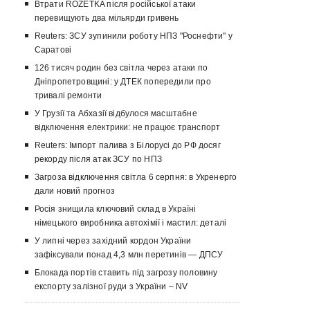
Втрати ROZETKA після російської атаки
перевищують два мільярди гривень
Reuters: ЗСУ зупинили роботу НПЗ "Роснефти" у
Саратові
126 тисяч родин без світла через атаки по
Дніпропетровщині: у ДТЕК попередили про
тривалі ремонти
У Грузії та Абхазії відбулося масштабне
відключення електрики: не працює транспорт
Reuters: Імпорт палива з Білорусі до РФ досяг
рекорду після атак ЗСУ по НПЗ
Загроза відключення світла 6 серпня: в Укренерго
дали новий прогноз
Росія знищила ключовий склад в Україні
німецького виробника автохімії і мастил: деталі
У липні через західний кордон України
зафіксували понад 4,3 млн перетинів — ДПСУ
Блокада портів ставить під загрозу половину
експорту залізної руди з України – NV