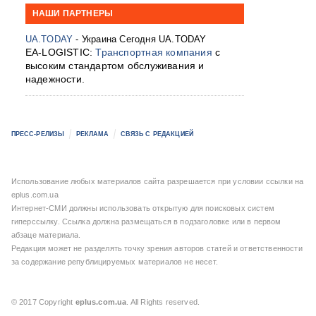
НАШИ ПАРТНЕРЫ
UA.TODAY
- Украина Сегодня UA.TODAY
EA-LOGISTIC:
Транспортная компания
с
высоким стандартом обслуживания и
надежности.
ПРЕСС-РЕЛИЗЫ
РЕКЛАМА
СВЯЗЬ С РЕДАКЦИЕЙ
Использование любых материалов сайта разрешается при условии ссылки на
eplus.com.ua
Интернет-СМИ должны использовать открытую для поисковых систем
гиперссылку. Ссылка должна размещаться в подзаголовке или в первом
абзаце материала.
Редакция может не разделять точку зрения авторов статей и ответственности
за содержание републицируемых материалов не несет.
© 2017 Copyright
eplus.com.ua
. All Rights reserved.