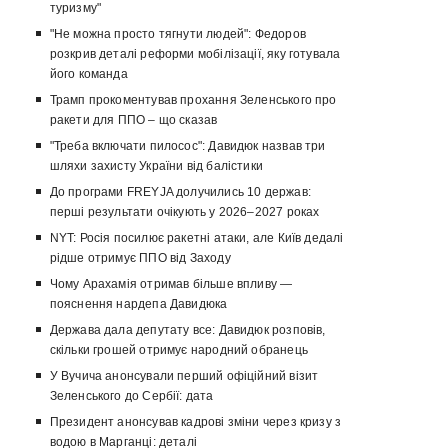
туризму"
"Не можна просто тягнути людей": Федоров
розкрив деталі реформи мобілізації, яку готувала
його команда
Трамп прокоментував прохання Зеленського про
ракети для ППО – що сказав
"Треба включати пилосос": Давидюк назвав три
шляхи захисту України від балістики
До програми FREYJA долучились 10 держав:
перші результати очікують у 2026–2027 роках
NYT: Росія посилює ракетні атаки, але Київ дедалі
рідше отримує ППО від Заходу
Чому Арахамія отримав більше впливу —
пояснення нардепа Давидюка
Держава дала депутату все: Давидюк розповів,
скільки грошей отримує народний обранець
У Вучича анонсували перший офіційний візит
Зеленського до Сербії: дата
Президент анонсував кадрові зміни через кризу з
водою в Марганці: деталі