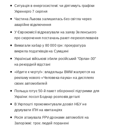
Ситуація в енергосистемі: чи діятимуть графіки
Укренерго 7 серпня
Частина Львова залишилась без світла через
аварійне відключення
У Єврокомісії відреагували на заяву Зеленського
про скорочення постачань ракет-перехоплювачів
Вимагали хабар у 80 000 грн: прокуратура
викрила податківців на Сумщині
Українські військові збили російський "Орлан-30"
на рекордній відстані
«Идите к черту!»: владельцы BMW жалуются на
рекламу нового «Человека-паука» на дисплеях
своих автомобилей
Польща готує 50-й пакет оборонної підтримки для
України: посол Боднар розповів деталі
В Укрпошті прокоментували дозвіл НБУ не
друкувати ІПН на квитанціях
Росія атакувала FPV-дронами автомобілі на
Запоріжжі: троє людей поранені