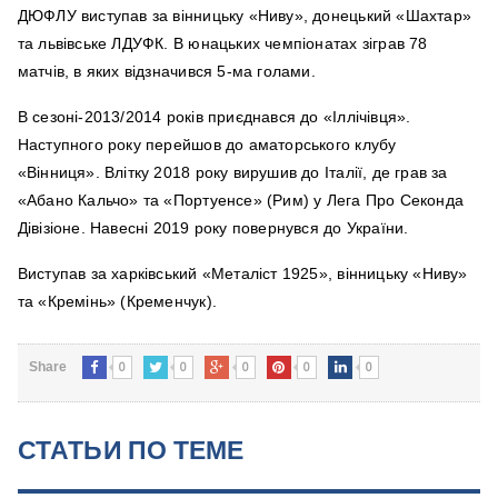
ДЮФЛУ виступав за вінницьку «Ниву», донецький «Шахтар»
та львівське ЛДУФК. В юнацьких чемпіонатах зіграв 78
матчів, в яких відзначився 5-ма голами.
В сезоні-2013/2014 років приєднався до «Іллічівця».
Наступного року перейшов до аматорського клубу
«Вінниця». Влітку 2018 року вирушив до Італії, де грав за
«Абано Кальчо» та «Портуенсе» (Рим) у Лега Про Секонда
Дівізіоне. Навесні 2019 року повернувся до України.
Виступав за харківський «Металіст 1925», вінницьку «Ниву»
та «Кремінь» (Кременчук).
0
0
0
0
0
Share
СТАТЬИ ПО ТЕМЕ