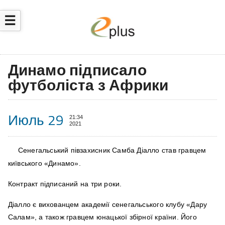
☰
Динамо підписало
футболіста з Африки
Июль 29
21:34
2021
Сенегальський півзахисник Самба Діалло став гравцем
київського «Динамо».
Контракт підписаний на три роки.
Діалло є вихованцем академії сенегальського клубу «Дару
Салам», а також гравцем юнацької збірної країни. Його