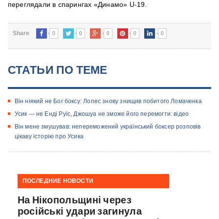
переглядали в спарингах «Динамо» U-19.
0
0
0
0
0
Share
СТАТЬИ ПО ТЕМЕ
Він ніякий не Бог боксу: Лопеc знову знищив побитого Ломаченка
Усик — не Енді Руїс, Джошуа не зможе його перемогти: відео
Він мене змушував: непереможений український боксер розповів
цікаву історію про Усика
ПОСЛЕДНИЕ НОВОСТИ
На Нікопольщині через
російські удари загинула