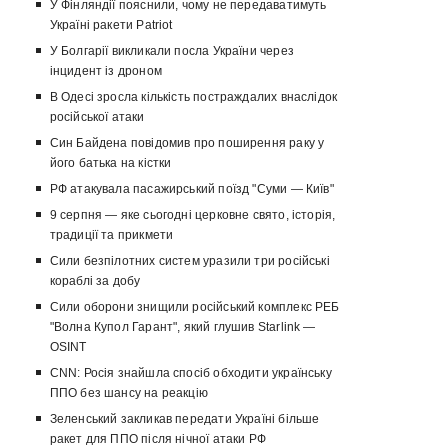
У Фінляндії пояснили, чому не передаватимуть
Україні ракети Patriot
У Болгарії викликали посла України через
інцидент із дроном
В Одесі зросла кількість постраждалих внаслідок
російської атаки
Син Байдена повідомив про поширення раку у
його батька на кістки
РФ атакувала пасажирський поїзд "Суми — Київ"
9 серпня — яке сьогодні церковне свято, історія,
традиції та прикмети
Сили безпілотних систем уразили три російські
кораблі за добу
Сили оборони знищили російський комплекс РЕБ
"Волна Купол Гарант", який глушив Starlink —
OSINT
CNN: Росія знайшла спосіб обходити українську
ППО без шансу на реакцію
Зеленський закликав передати Україні більше
ракет для ППО після нічної атаки РФ