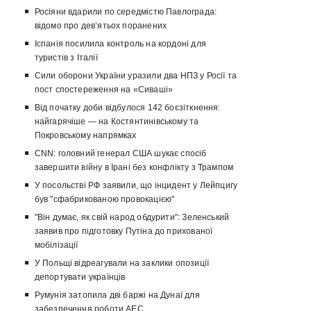
Росіяни вдарили по середмістю Павлограда:
відомо про девʼятьох поранених
Іспанія посилила контроль на кордоні для
туристів з Італії
Сили оборони України уразили два НПЗ у Росії та
пост спостереження на «Сиваші»
Від початку доби відбулося 142 боєзіткнення:
найгарячіше — на Костянтинівському та
Покровському напрямках
CNN: головний генерал США шукає спосіб
завершити війну в Ірані без конфлікту з Трампом
У посольстві РФ заявили, що інцидент у Лейпцигу
був "сфабрикованою провокацією"
"Він думає, як свій народ обдурити": Зеленський
заявив про підготовку Путіна до прихованої
мобілізації
У Польщі відреагували на заклики опозиції
депортувати українців
Румунія затопила дві баржі на Дунаї для
забезпечення роботи АЕС