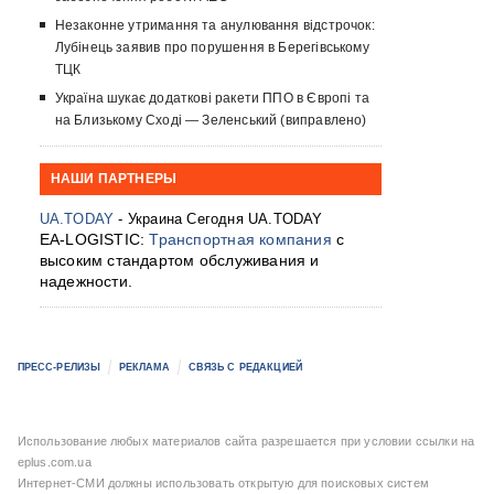
Незаконне утримання та анулювання відстрочок:
Лубінець заявив про порушення в Берегівському
ТЦК
Україна шукає додаткові ракети ППО в Європі та
на Близькому Сході — Зеленський (виправлено)
НАШИ ПАРТНЕРЫ
UA.TODAY
- Украина Сегодня UA.TODAY
EA-LOGISTIC:
Транспортная компания
с
высоким стандартом обслуживания и
надежности.
ПРЕСС-РЕЛИЗЫ
РЕКЛАМА
СВЯЗЬ С РЕДАКЦИЕЙ
Использование любых материалов сайта разрешается при условии ссылки на
eplus.com.ua
Интернет-СМИ должны использовать открытую для поисковых систем