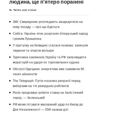
людина, ще п'ятеро поранені
Читать всю статью
ЗМІ: Свириденко розглядають кандидаткою на
нову посаду — про що йдеться
Сибіга: Україна чітко розрізняє білоруський народ
і режим Лукашенка
У притулку на Київщині сталася пожежа: загинули
тварини та згоріли вольєри
Туреччина закликала Україну та РФ запровадити
мораторій на удари по торговельних суднах
Обстріл Одещини: енергетики вже заживили 90
тисяч абонентів
The Telegraph: Путін посилює репресії перед
виборами на тлі рекордних рейтингів
Росія продовжує робити ставку на балістичний
терор, — Зеленський
РФ може готувати масований удар по Києву до
Дня Незалежності — ISW назвав цілі