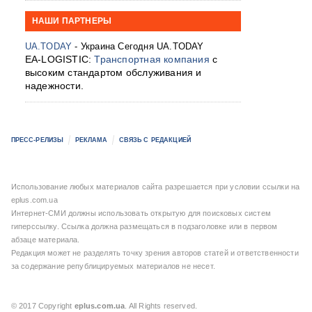
НАШИ ПАРТНЕРЫ
UA.TODAY
- Украина Сегодня UA.TODAY
EA-LOGISTIC:
Транспортная компания
с
высоким стандартом обслуживания и
надежности.
ПРЕСС-РЕЛИЗЫ
РЕКЛАМА
СВЯЗЬ С РЕДАКЦИЕЙ
Использование любых материалов сайта разрешается при условии ссылки на
eplus.com.ua
Интернет-СМИ должны использовать открытую для поисковых систем
гиперссылку. Ссылка должна размещаться в подзаголовке или в первом
абзаце материала.
Редакция может не разделять точку зрения авторов статей и ответственности
за содержание републицируемых материалов не несет.
© 2017 Copyright
eplus.com.ua
. All Rights reserved.