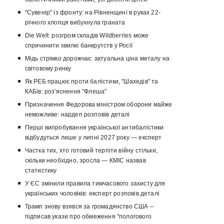
"Сувенір" із фронту: на Рівненщині в руках 22-
річного хлопця вибухнула граната
Die Welt: розгром складів Wildberries може
спричинити хвилю банкрутств у Росії
Мідь стрімко дорожчає: актуальна ціна металу на
світовому ринку
Як РЕБ працює проти балістики, "Шахедів" та
КАБів: роз'яснення "Флеша"
Призначення Федорова міністром оборони майже
неможливе: нардеп розповів деталі
Перші випробування української антибалістики
відбудуться лише у липні 2027 року — експерт
Частка тих, хто готовий терпіти війну стільки,
скільки необхідно, зросла — КМІС назвав
статистику
У ЄС змінили правила тимчасового захисту для
українських чоловіків: експерт розповів деталі
Трамп знову взявся за громадянство США –
підписав укази про обмеження "пологового