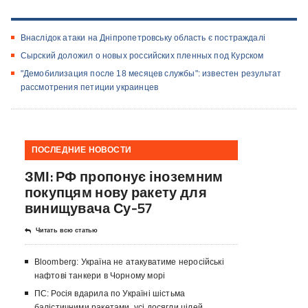
Внаслідок атаки на Дніпропетровську область є постраждалі
Сырский доложил о новых российских пленных под Курском
"Демобилизация после 18 месяцев службы": известен результат
рассмотрения петиции украинцев
ПОСЛЕДНИЕ НОВОСТИ
ЗМІ: РФ пропонує іноземним
покупцям нову ракету для
винищувача Су-57
Читать всю статью
Bloomberg: Україна не атакуватиме неросійські
нафтові танкери в Чорному морі
ПС: Росія вдарила по Україні шістьма
балістичними ракетами, усі досягли цілей