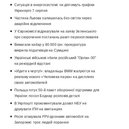
Ситуація в енергосистемі: чи діятимуть графіки
Укренерго 7 серпня
Частина Львова залишилась без світла через
аварійне відключення
У Єврокомісії відреагували на заяву Зеленського
про скорочення постачань ракет-перехоплювачів
Вимагали хабар у 80 000 грн: прокуратура
викрила податківців на Сумщині
Українські військові збили російський "Орлан-30"
на рекордній відстані
«Идите к черту!»: владельцы BMW жалуются на
рекламу нового «Человека-паука» на дисплеях
своих автомобилей
Польща готує 50-й пакет оборонної підтримки для
України: посол Боднар розповів деталі
В Укрпошті прокоментували дозвіл НБУ не
друкувати ІПН на квитанціях
Росія атакувала FPV-дронами автомобілі на
Запоріжжі: троє людей поранені