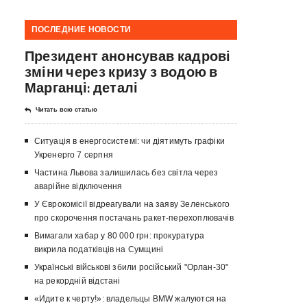
ПОСЛЕДНИЕ НОВОСТИ
Президент анонсував кадрові
зміни через кризу з водою в
Марганці: деталі
Читать всю статью
Ситуація в енергосистемі: чи діятимуть графіки
Укренерго 7 серпня
Частина Львова залишилась без світла через
аварійне відключення
У Єврокомісії відреагували на заяву Зеленського
про скорочення постачань ракет-перехоплювачів
Вимагали хабар у 80 000 грн: прокуратура
викрила податківців на Сумщині
Українські військові збили російський "Орлан-30"
на рекордній відстані
«Идите к черту!»: владельцы BMW жалуются на