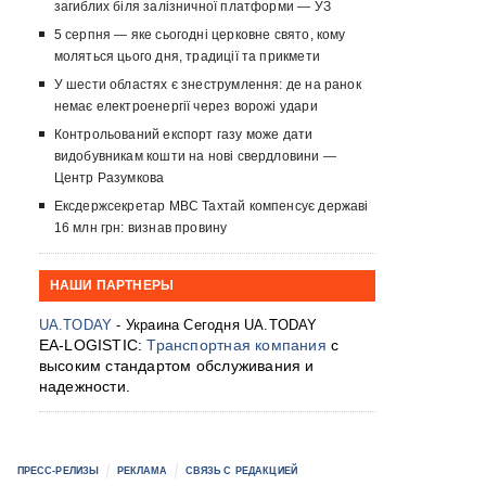
загиблих біля залізничної платформи — УЗ
5 серпня — яке сьогодні церковне свято, кому
моляться цього дня, традиції та прикмети
У шести областях є знеструмлення: де на ранок
немає електроенергії через ворожі удари
Контрольований експорт газу може дати
видобувникам кошти на нові свердловини —
Центр Разумкова
Ексдержсекретар МВС Тахтай компенсує державі
16 млн грн: визнав провину
НАШИ ПАРТНЕРЫ
UA.TODAY
- Украина Сегодня UA.TODAY
EA-LOGISTIC:
Транспортная компания
с
высоким стандартом обслуживания и
надежности.
ПРЕСС-РЕЛИЗЫ
РЕКЛАМА
СВЯЗЬ С РЕДАКЦИЕЙ