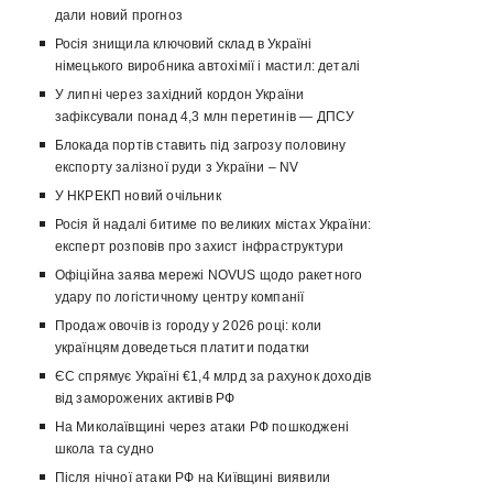
дали новий прогноз
Росія знищила ключовий склад в Україні
німецького виробника автохімії і мастил: деталі
У липні через західний кордон України
зафіксували понад 4,3 млн перетинів — ДПСУ
Блокада портів ставить під загрозу половину
експорту залізної руди з України – NV
У НКРЕКП новий очільник
Росія й надалі битиме по великих містах України:
експерт розповів про захист інфраструктури
Офіційна заява мережі NOVUS щодо ракетного
удару по логістичному центру компанії
Продаж овочів із городу у 2026 році: коли
українцям доведеться платити податки
ЄС спрямує Україні €1,4 млрд за рахунок доходів
від заморожених активів РФ
На Миколаївщині через атаки РФ пошкоджені
школа та судно
Після нічної атаки РФ на Київщині виявили