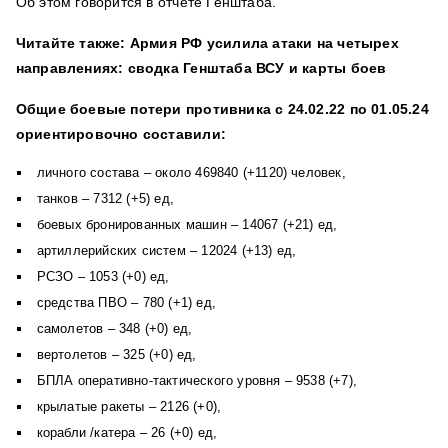
Об этом говорится в отчете Генштаба.
Читайте также: Армия РФ усилила атаки на четырех
направлениях: сводка Генштаба ВСУ и карты боев
Общие боевые потери противника с 24.02.22 по 01.05.24
ориентировочно составили:
личного состава – около 469840 (+1120) человек,
танков ‒ 7312 (+5) ед,
боевых бронированных машин ‒ 14067 (+21) ед,
артиллерийских систем – 12024 (+13) ед,
РСЗО – 1053 (+0) ед,
средства ПВО ‒ 780 (+1) ед,
самолетов – 348 (+0) ед,
вертолетов – 325 (+0) ед,
БПЛА оперативно-тактического уровня – 9538 (+7),
крылатые ракеты ‒ 2126 (+0),
корабли /катера ‒ 26 (+0) ед,