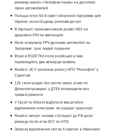
рекламу нового «Человека-паука» на дисплеях
своих автомобилей
Польща готує 50-й пакет оборонної підтримки для
України: посол Боднар розповів деталі
В Укрпошті прокоментували дозвіл НБУ не
друкувати ІПН на квитанціях
Росія атакувала FPV-дронами автомобілі на
Запоріжжі: троє людей поранені
Втрати ROZETKA після російської атаки
перевищують два мільярди гривень
Reuters: ЗСУ зупинили роботу НПЗ "Роснефти" у
Саратові
126 тисяч родин без світла через атаки по
Дніпропетровщині: у ДТЕК попередили про
тривалі ремонти
У Грузії та Абхазії відбулося масштабне
відключення електрики: не працює транспорт
Reuters: Імпорт палива з Білорусі до РФ досяг
рекорду після атак ЗСУ по НПЗ
Загроза відключення світла 6 серпня: в Укренерго