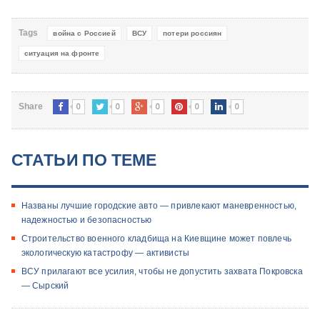
Tags
война с Россией
ВСУ
потери россиян
ситуация на фронте
0
0
0
0
0
Share
СТАТЬИ ПО ТЕМЕ
Названы лучшие городские авто — привлекают маневренностью,
надежностью и безопасностью
Строительство военного кладбища на Киевщине может повлечь
экологическую катастрофу — активисты
ВСУ прилагают все усилия, чтобы не допустить захвата Покровска
— Сырский