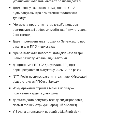
українських чоловіків: експерт розповів деталі
Трамп знову взявся за громадянство США –
підписав укази про обмеження "пологового
туризму"
"Не можна просто тягнути людей": Федоров
розкрив деталі реформи мобілізації, яку готувала
його команда
Трамп прокоментував прохання Зеленського про
ракети для ППО – що сказав
"Треба включати пилосос": Давидюк назвав три
шляхи захисту України від балістики
До програми FREYJA долучились 10 держав:
перші результати очікують у 2026–2027 роках
NYT: Росія посилює ракетні атаки, але Київ дедалі
рідше отримує ППО від Заходу
Чому Арахамія отримав більше впливу —
пояснення нардепа Давидюка
Держава дала депутату все: Давидюк розповів,
скільки грошей отримує народний обранець
У Вучича анонсували перший офіційний візит