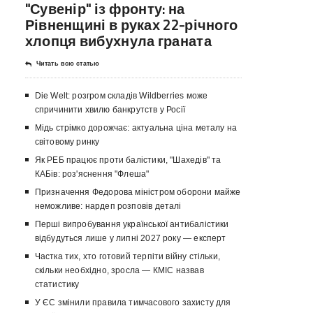
"Сувенір" із фронту: на
Рівненщині в руках 22-річного
хлопця вибухнула граната
Читать всю статью
Die Welt: розгром складів Wildberries може
спричинити хвилю банкрутств у Росії
Мідь стрімко дорожчає: актуальна ціна металу на
світовому ринку
Як РЕБ працює проти балістики, "Шахедів" та
КАБів: роз'яснення "Флеша"
Призначення Федорова міністром оборони майже
неможливе: нардеп розповів деталі
Перші випробування української антибалістики
відбудуться лише у липні 2027 року — експерт
Частка тих, хто готовий терпіти війну стільки,
скільки необхідно, зросла — КМІС назвав
статистику
У ЄС змінили правила тимчасового захисту для