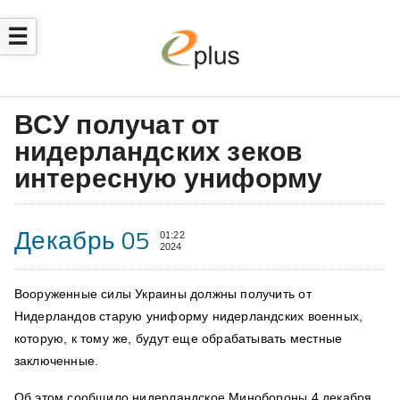
☰
ВСУ получат от
нидерландских зеков
интересную униформу
Декабрь 05
01:22
2024
Вооруженные силы Украины должны получить от
Нидерландов старую униформу нидерландских военных,
которую, к тому же, будут еще обрабатывать местные
заключенные.
Об этом сообщило нидерландское Минобороны 4 декабря