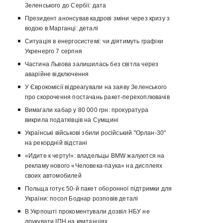
Зеленського до Сербії: дата
Президент анонсував кадрові зміни через кризу з
водою в Марганці: деталі
Ситуація в енергосистемі: чи діятимуть графіки
Укренерго 7 серпня
Частина Львова залишилась без світла через
аварійне відключення
У Єврокомісії відреагували на заяву Зеленського
про скорочення постачань ракет-перехоплювачів
Вимагали хабар у 80 000 грн: прокуратура
викрила податківців на Сумщині
Українські військові збили російський "Орлан-30"
на рекордній відстані
«Идите к черту!»: владельцы BMW жалуются на
рекламу нового «Человека-паука» на дисплеях
своих автомобилей
Польща готує 50-й пакет оборонної підтримки для
України: посол Боднар розповів деталі
В Укрпошті прокоментували дозвіл НБУ не
друкувати ІПН на квитанціях