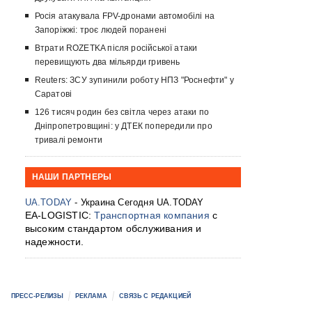
Росія атакувала FPV-дронами автомобілі на
Запоріжжі: троє людей поранені
Втрати ROZETKA після російської атаки
перевищують два мільярди гривень
Reuters: ЗСУ зупинили роботу НПЗ "Роснефти" у
Саратові
126 тисяч родин без світла через атаки по
Дніпропетровщині: у ДТЕК попередили про
тривалі ремонти
НАШИ ПАРТНЕРЫ
UA.TODAY
- Украина Сегодня UA.TODAY
EA-LOGISTIC:
Транспортная компания
с
высоким стандартом обслуживания и
надежности.
ПРЕСС-РЕЛИЗЫ
РЕКЛАМА
СВЯЗЬ С РЕДАКЦИЕЙ