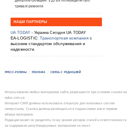
Дніпропетровщині: у ДТЕК попередили про
тривалі ремонти
НАШИ ПАРТНЕРЫ
UA.TODAY
- Украина Сегодня UA.TODAY
EA-LOGISTIC:
Транспортная компания
с
высоким стандартом обслуживания и
надежности.
ПРЕСС-РЕЛИЗЫ
РЕКЛАМА
СВЯЗЬ С РЕДАКЦИЕЙ
Использование любых материалов сайта разрешается при условии ссылки на
eplus.com.ua
Интернет-СМИ должны использовать открытую для поисковых систем
гиперссылку. Ссылка должна размещаться в подзаголовке или в первом
абзаце материала.
Редакция может не разделять точку зрения авторов статей и ответственности
за содержание републицируемых материалов не несет.