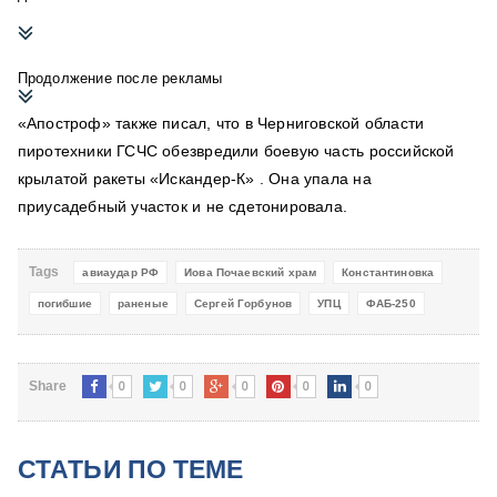
Продолжение после рекламы
«Апостроф» также писал, что в
Черниговской области
пиротехники ГСЧС
обезвредили боевую часть российской
крылатой ракеты «Искандер-К»
. Она упала на
приусадебный участок и не сдетонировала.
Tags
авиаудар РФ
Иова Почаевский храм
Константиновка
погибшие
раненые
Сергей Горбунов
УПЦ
ФАБ-250
0
0
0
0
0
Share
СТАТЬИ ПО ТЕМЕ