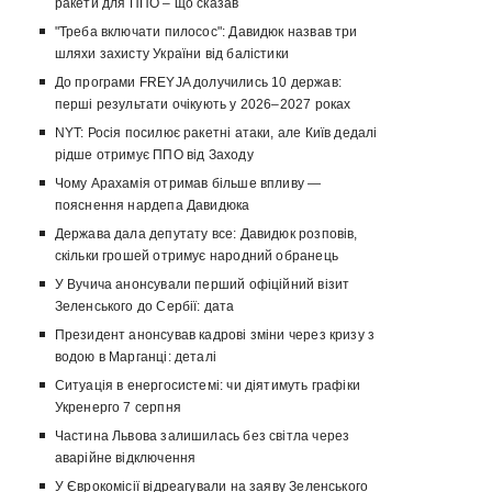
ракети для ППО – що сказав
"Треба включати пилосос": Давидюк назвав три
шляхи захисту України від балістики
До програми FREYJA долучились 10 держав:
перші результати очікують у 2026–2027 роках
NYT: Росія посилює ракетні атаки, але Київ дедалі
рідше отримує ППО від Заходу
Чому Арахамія отримав більше впливу —
пояснення нардепа Давидюка
Держава дала депутату все: Давидюк розповів,
скільки грошей отримує народний обранець
У Вучича анонсували перший офіційний візит
Зеленського до Сербії: дата
Президент анонсував кадрові зміни через кризу з
водою в Марганці: деталі
Ситуація в енергосистемі: чи діятимуть графіки
Укренерго 7 серпня
Частина Львова залишилась без світла через
аварійне відключення
У Єврокомісії відреагували на заяву Зеленського