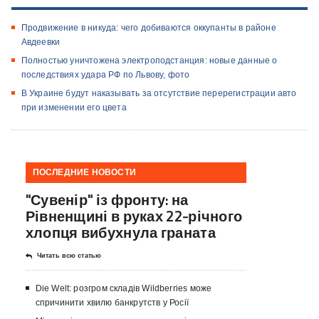
Продвижение в никуда: чего добиваются оккупанты в районе
Авдеевки
Полностью уничтожена электроподстанция: новые данные о
последствиях удара РФ по Львову, фото
В Украине будут наказывать за отсутствие перерегистрации авто
при изменении его цвета
ПОСЛЕДНИЕ НОВОСТИ
"Сувенір" із фронту: на
Рівненщині в руках 22-річного
хлопця вибухнула граната
Читать всю статью
Die Welt: розгром складів Wildberries може
спричинити хвилю банкрутств у Росії