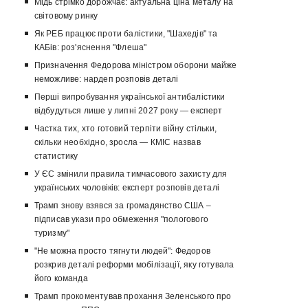
Мідь стрімко дорожчає: актуальна ціна металу на
світовому ринку
Як РЕБ працює проти балістики, "Шахедів" та
КАБів: роз'яснення "Флеша"
Призначення Федорова міністром оборони майже
неможливе: нардеп розповів деталі
Перші випробування української антибалістики
відбудуться лише у липні 2027 року — експерт
Частка тих, хто готовий терпіти війну стільки,
скільки необхідно, зросла — КМІС назвав
статистику
У ЄС змінили правила тимчасового захисту для
українських чоловіків: експерт розповів деталі
Трамп знову взявся за громадянство США –
підписав укази про обмеження "пологового
туризму"
"Не можна просто тягнути людей": Федоров
розкрив деталі реформи мобілізації, яку готувала
його команда
Трамп прокоментував прохання Зеленського про