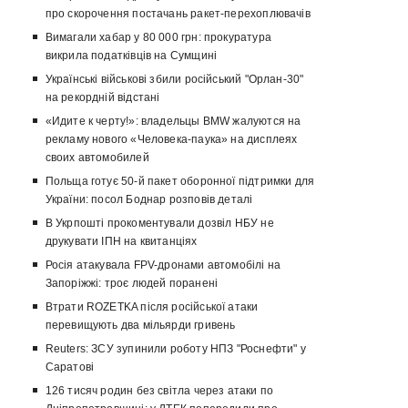
про скорочення постачань ракет-перехоплювачів
Вимагали хабар у 80 000 грн: прокуратура
викрила податківців на Сумщині
Українські військові збили російський "Орлан-30"
на рекордній відстані
«Идите к черту!»: владельцы BMW жалуются на
рекламу нового «Человека-паука» на дисплеях
своих автомобилей
Польща готує 50-й пакет оборонної підтримки для
України: посол Боднар розповів деталі
В Укрпошті прокоментували дозвіл НБУ не
друкувати ІПН на квитанціях
Росія атакувала FPV-дронами автомобілі на
Запоріжжі: троє людей поранені
Втрати ROZETKA після російської атаки
перевищують два мільярди гривень
Reuters: ЗСУ зупинили роботу НПЗ "Роснефти" у
Саратові
126 тисяч родин без світла через атаки по