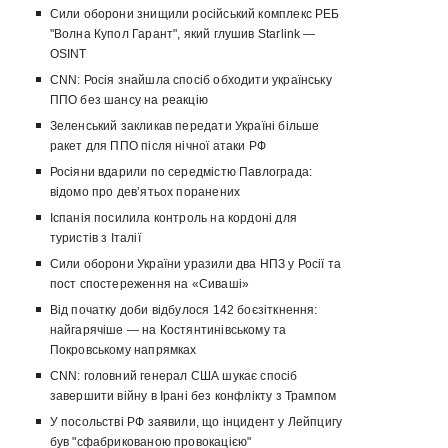
Сили оборони знищили російський комплекс РЕБ
"Волна Купол Гарант", який глушив Starlink —
OSINT
CNN: Росія знайшла спосіб обходити українську
ППО без шансу на реакцію
Зеленський закликав передати Україні більше
ракет для ППО після нічної атаки РФ
Росіяни вдарили по середмістю Павлограда:
відомо про девʼятьох поранених
Іспанія посилила контроль на кордоні для
туристів з Італії
Сили оборони України уразили два НПЗ у Росії та
пост спостереження на «Сиваші»
Від початку доби відбулося 142 боєзіткнення:
найгарячіше — на Костянтинівському та
Покровському напрямках
CNN: головний генерал США шукає спосіб
завершити війну в Ірані без конфлікту з Трампом
У посольстві РФ заявили, що інцидент у Лейпцигу
був "сфабрикованою провокацією"