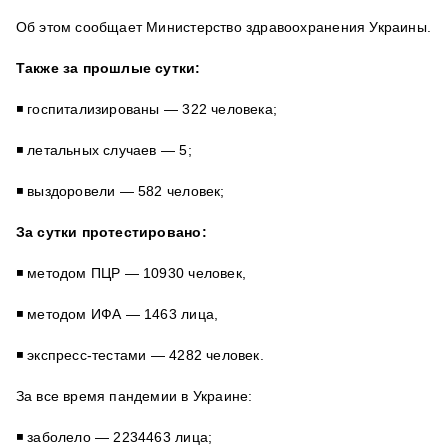
Об этом сообщает Министерство здравоохранения Украины.
Также за прошлые сутки:
◾️ госпитализированы — 322 человека;
◾️ летальных случаев — 5;
◾️ выздоровели — 582 человек;
За сутки протестировано:
◾️ методом ПЦР — 10930 человек,
◾️ методом ИФА — 1463 лица,
◾️ экспресс-тестами — 4282 человек.
За все время пандемии в Украине:
◾️ заболело — 2234463 лица;