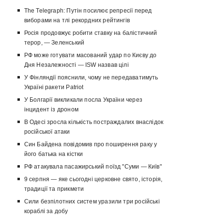
The Telegraph: Путін посилює репресії перед
виборами на тлі рекордних рейтингів
Росія продовжує робити ставку на балістичний
терор, — Зеленський
РФ може готувати масований удар по Києву до
Дня Незалежності — ISW назвав цілі
У Фінляндії пояснили, чому не передаватимуть
Україні ракети Patriot
У Болгарії викликали посла України через
інцидент із дроном
В Одесі зросла кількість постраждалих внаслідок
російської атаки
Син Байдена повідомив про поширення раку у
його батька на кістки
РФ атакувала пасажирський поїзд "Суми — Київ"
9 серпня — яке сьогодні церковне свято, історія,
традиції та прикмети
Сили безпілотних систем уразили три російські
кораблі за добу