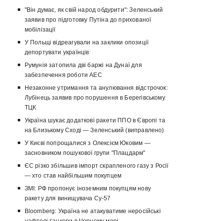
"Він думає, як свій народ обдурити": Зеленський
заявив про підготовку Путіна до прихованої
мобілізації
У Польщі відреагували на заклики опозиції
депортувати українців
Румунія затопила дві баржі на Дунаї для
забезпечення роботи АЕС
Незаконне утримання та анулювання відстрочок:
Лубінець заявив про порушення в Берегівському
ТЦК
Україна шукає додаткові ракети ППО в Європі та
на Близькому Сході — Зеленський (виправлено)
У Києві попрощалися з Олексієм Юковим —
засновником пошукової групи "Плацдарм"
ЄС різко збільшив імпорт скрапленого газу з Росії
— хто став найбільшим покупцем
ЗМІ: РФ пропонує іноземним покупцям нову
ракету для винищувача Су-57
Bloomberg: Україна не атакуватиме неросійські