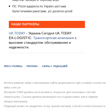
нафтові танкери в Чорному морі
ПС: Росія вдарила по Україні шістьма
балістичними ракетами, усі досягли цілей
НАШИ ПАРТНЕРЫ
UA.TODAY
- Украина Сегодня UA.TODAY
EA-LOGISTIC:
Транспортная компания
с
высоким стандартом обслуживания и
надежности.
ПРЕСС-РЕЛИЗЫ
РЕКЛАМА
СВЯЗЬ С РЕДАКЦИЕЙ
Использование любых материалов сайта разрешается при условии ссылки на
eplus.com.ua
Интернет-СМИ должны использовать открытую для поисковых систем
гиперссылку. Ссылка должна размещаться в подзаголовке или в первом
абзаце материала.
Редакция может не разделять точку зрения авторов статей и ответственности