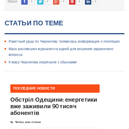
0
0
0
0
0
Share
СТАТЬИ ПО ТЕМЕ
Ракетный удар по Чернигову: появилась информация о погибших
Маск рассмешил журналиста идеей для решения украинского
вопроса
К мэру Чернигова нагрянули с обысками
ПОСЛЕДНИЕ НОВОСТИ
Обстріл Одещини: енергетики
вже заживили 90 тисяч
абонентів
Читать всю статью