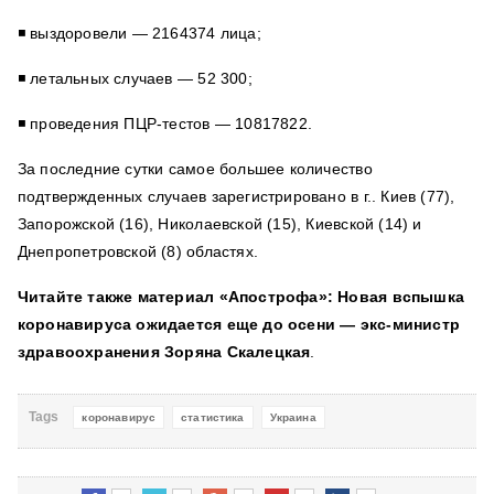
◾️ выздоровели — 2164374 лица;
◾️ летальных случаев — 52 300;
◾️ проведения ПЦР-тестов — 10817822.
За последние сутки самое большее количество
подтвержденных случаев зарегистрировано в г.. Киев (77),
Запорожской (16), Николаевской (15), Киевской (14) и
Днепропетровской (8) областях.
Читайте также материал «Апострофа»:
Новая вспышка
коронавируса ожидается еще до осени — экс-министр
здраво­охранения Зоряна Скалецкая
.
Tags
коронавирус
статистика
Украина