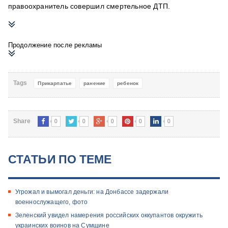
правоохранитель совершил смертельное ДТП.
Продолжение после рекламы
Tags
Прикарпатье
ранение
ребенок
0
0
0
0
0
Share
СТАТЬИ ПО ТЕМЕ
Угрожал и вымогал деньги: на Донбассе задержали
военнослужащего, фото
Зеленский увидел намерения российских оккупантов окружить
украинских воинов на Сумщине