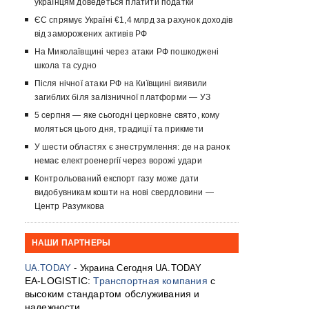
українцям доведеться платити податки
ЄС спрямує Україні €1,4 млрд за рахунок доходів
від заморожених активів РФ
На Миколаївщині через атаки РФ пошкоджені
школа та судно
Після нічної атаки РФ на Київщині виявили
загиблих біля залізничної платформи — УЗ
5 серпня — яке сьогодні церковне свято, кому
моляться цього дня, традиції та прикмети
У шести областях є знеструмлення: де на ранок
немає електроенергії через ворожі удари
Контрольований експорт газу може дати
видобувникам кошти на нові свердловини —
Центр Разумкова
НАШИ ПАРТНЕРЫ
UA.TODAY
- Украина Сегодня UA.TODAY
EA-LOGISTIC:
Транспортная компания
с
высоким стандартом обслуживания и
надежности.