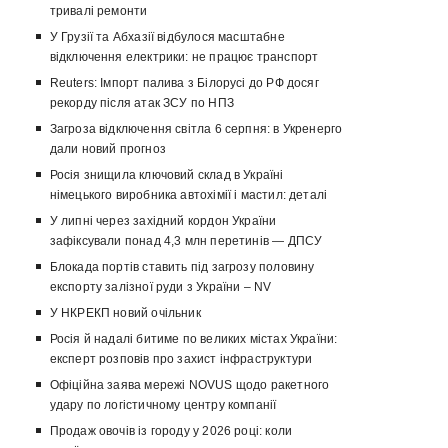
тривалі ремонти
У Грузії та Абхазії відбулося масштабне
відключення електрики: не працює транспорт
Reuters: Імпорт палива з Білорусі до РФ досяг
рекорду після атак ЗСУ по НПЗ
Загроза відключення світла 6 серпня: в Укренерго
дали новий прогноз
Росія знищила ключовий склад в Україні
німецького виробника автохімії і мастил: деталі
У липні через західний кордон України
зафіксували понад 4,3 млн перетинів — ДПСУ
Блокада портів ставить під загрозу половину
експорту залізної руди з України – NV
У НКРЕКП новий очільник
Росія й надалі битиме по великих містах України:
експерт розповів про захист інфраструктури
Офіційна заява мережі NOVUS щодо ракетного
удару по логістичному центру компанії
Продаж овочів із городу у 2026 році: коли