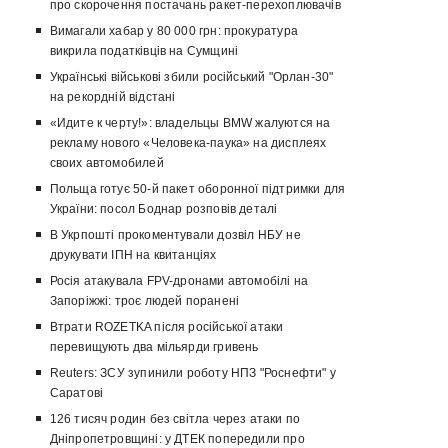
про скорочення постачань ракет-перехоплювачів
Вимагали хабар у 80 000 грн: прокуратура
викрила податківців на Сумщині
Українські військові збили російський "Орлан-30"
на рекордній відстані
«Идите к черту!»: владельцы BMW жалуются на
рекламу нового «Человека-паука» на дисплеях
своих автомобилей
Польща готує 50-й пакет оборонної підтримки для
України: посол Боднар розповів деталі
В Укрпошті прокоментували дозвіл НБУ не
друкувати ІПН на квитанціях
Росія атакувала FPV-дронами автомобілі на
Запоріжжі: троє людей поранені
Втрати ROZETKA після російської атаки
перевищують два мільярди гривень
Reuters: ЗСУ зупинили роботу НПЗ "Роснефти" у
Саратові
126 тисяч родин без світла через атаки по
Дніпропетровщині: у ДТЕК попередили про