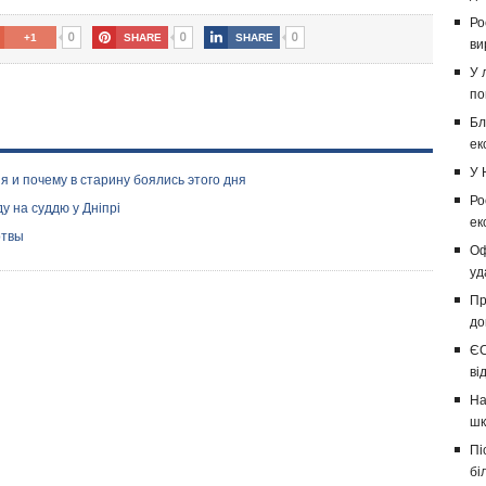
Ро
0
0
0
+1
SHARE
SHARE
ви
У 
по
Бл
ек
У 
я и почему в старину боялись этого дня
Ро
 на суддю у Дніпрі
ек
ртвы
Оф
уд
Пр
до
ЄС
ві
На
шк
Пі
бі