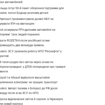
оих автомобилей
льща готує 50-й пакет оборонної підтримки для
раїни: посол Боднар розповів деталі
Укрпошті прокоментували дозвіл НБУ не
укувати ІПН на квитанціях
сія атакувала FPV-дронами автомобілі на
поріжжі: троє людей поранені
рати ROZETKA після російської атаки
ревищують два мільярди гривень
uters: ЗСУ зупинили роботу НПЗ "Роснефти" у
ратові
6 тисяч родин без світла через атаки по
іпропетровщині: у ДТЕК попередили про тривалі
монти
Грузії та Абхазії відбулося масштабне
дключення електрики: не працює транспорт
uters: Імпорт палива з Білорусі до РФ досяг
корду після атак ЗСУ по НПЗ
гроза відключення світла 6 серпня: в Укренерго
ли новий прогноз