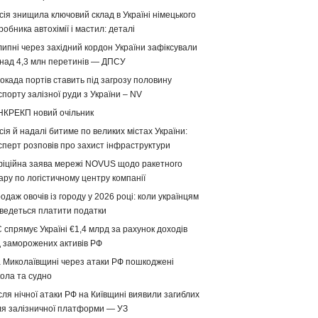
сія знищила ключовий склад в Україні німецького
робника автохімії і мастил: деталі
липні через західний кордон України зафіксували
над 4,3 млн перетинів — ДПСУ
окада портів ставить під загрозу половину
спорту залізної руди з України – NV
НКРЕКП новий очільник
сія й надалі битиме по великих містах України:
сперт розповів про захист інфраструктури
іційна заява мережі NOVUS щодо ракетного
ару по логістичному центру компанії
одаж овочів із городу у 2026 році: коли українцям
ведеться платити податки
 спрямує Україні €1,4 млрд за рахунок доходів
д заморожених активів РФ
 Миколаївщині через атаки РФ пошкоджені
ола та судно
сля нічної атаки РФ на Київщині виявили загиблих
ля залізничної платформи — УЗ