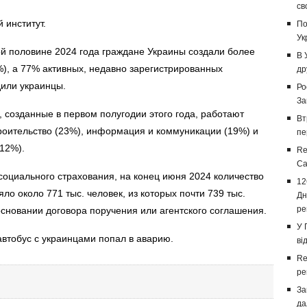
св
 институт.
По
Ук
ой половине 2024 года граждане Украины создали более
В 
%), а 77% активных, недавно зарегистрированных
др
или украинцы.
Ро
За
 созданные в первом полугодии этого года, работают
Вт
троительство (23%), информация и коммуникации (19%) и
пе
(12%).
Re
Са
социального страхования, на конец июня 2024 количество
12
о около 771 тыс. человек, из которых почти 739 тыс.
Дн
ре
сновании договора поручения или агентского соглашения.
У 
втобус с украинцами попал в аварию
.
ві
Re
ре
За
да