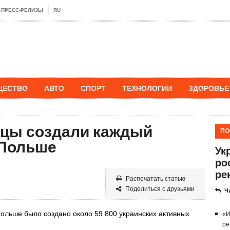
ПРЕСС-РЕЛИЗЫ
RU
ЩЕСТВО
АВТО
СПОРТ
ТЕХНОЛОГИИ
ЗДОРОВЬЕ
нцы создали каждый
ПО
 Польше
Ук
ро
ре
Распечатать статью
Поделиться с друзьями
Ч
Польше было создано около 59 800 украинских активных
«И
ре