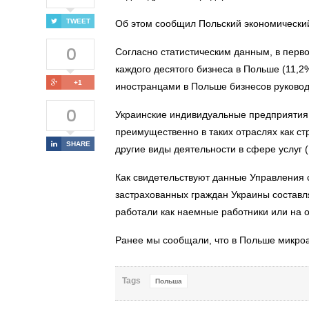
TWEET
Об этом сообщил Польский экономический
0
Согласно статистическим данным, в перв
каждого десятого бизнеса в Польше (11,2
+1
иностранцами в Польше бизнесов руковод
0
Украинские индивидуальные предприятия,
преимущественно в таких отраслях как с
SHARE
другие виды деятельности в сфере услуг 
Как свидетельствуют данные Управления 
застрахованных граждан Украины составлял
работали как наемные работники или на о
Ранее мы сообщали, что
в Польше
микроа
Tags
Польша