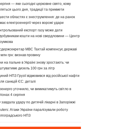
серпня — яке сьогодні церковне свято, кому
ляться цього дня, традиції та прикмети
шести областях є знеструмлення: де на ранок
має електроенергії через ворожі удари
нтрольований експорт газу може дати
добувникам кошти на нові свердловини — Центр
зумкова
сдержсекретар МВС Тахтай компенсує державі
 млн грн: визнав провину
ни на пальне в Україні знову зростають: чи
штуватиме дизель 100 грн за літр
иний НПЗ Грузії відмовився від російської нафти
сля санкцій ЄС: деталі
ренерго уточнило, чи вимикатимуть світло в
гіонах 4 серпня
 завдала удару по дитячій лікарні в Запоріжжі
uters: Атаки України паралізували роботу
лгоградського НПЗ