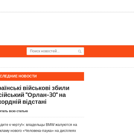
СЛЕДНИЕ НОВОСТИ
раїнські військові збили
сійський "Орлан-30" на
кордній відстані
итать всю статью
дите к черту!»: владельцы BMW жалуются на
кламу нового «Человека-паука» на дисплеях