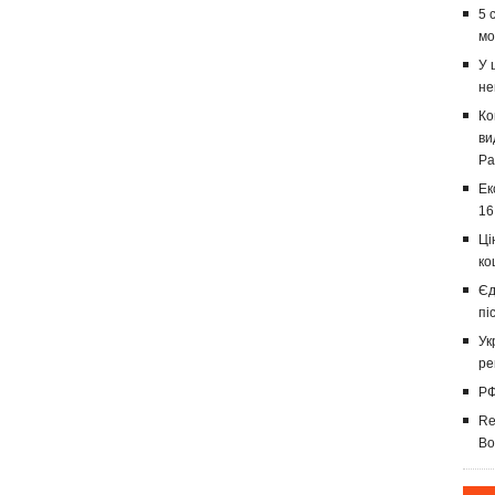
5 
мо
У 
не
Ко
ви
Ра
Ек
16
Ці
ко
Єд
пі
Ук
ре
РФ
Re
Во