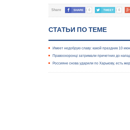
0
0
Share
SHARE
TWEET
СТАТЬИ ПО ТЕМЕ
Имеет недобрую славу: какой праздник 10 июн
Правоохоронці затримали причетних до нападу
Россияне снова ударили по Харькову, есть же