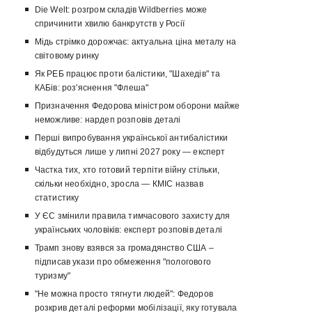
Die Welt: розгром складів Wildberries може
спричинити хвилю банкрутств у Росії
Мідь стрімко дорожчає: актуальна ціна металу на
світовому ринку
Як РЕБ працює проти балістики, "Шахедів" та
КАБів: роз'яснення "Флеша"
Призначення Федорова міністром оборони майже
неможливе: нардеп розповів деталі
Перші випробування української антибалістики
відбудуться лише у липні 2027 року — експерт
Частка тих, хто готовий терпіти війну стільки,
скільки необхідно, зросла — КМІС назвав
статистику
У ЄС змінили правила тимчасового захисту для
українських чоловіків: експерт розповів деталі
Трамп знову взявся за громадянство США –
підписав укази про обмеження "пологового
туризму"
"Не можна просто тягнути людей": Федоров
розкрив деталі реформи мобілізації, яку готувала