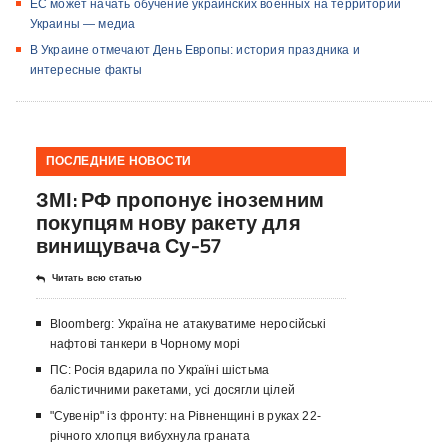
ЕС может начать обучение украинских военных на территории
Украины — медиа
В Украине отмечают День Европы: история праздника и
интересные факты
ПОСЛЕДНИЕ НОВОСТИ
ЗМІ: РФ пропонує іноземним
покупцям нову ракету для
винищувача Су-57
Читать всю статью
Bloomberg: Україна не атакуватиме неросійські
нафтові танкери в Чорному морі
ПС: Росія вдарила по Україні шістьма
балістичними ракетами, усі досягли цілей
"Сувенір" із фронту: на Рівненщині в руках 22-
річного хлопця вибухнула граната