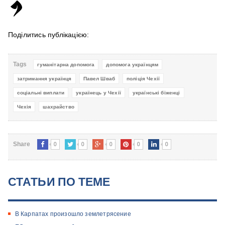
Поділитись публікацією:
Tags
гуманітарна допомога
допомога українцям
затримання українця
Павел Шваб
поліція Чехії
соціальні виплати
українець у Чехії
українські біженці
Чехія
шахрайство
0
0
0
0
0
Share
СТАТЬИ ПО ТЕМЕ
В Карпатах произошло землетрясение