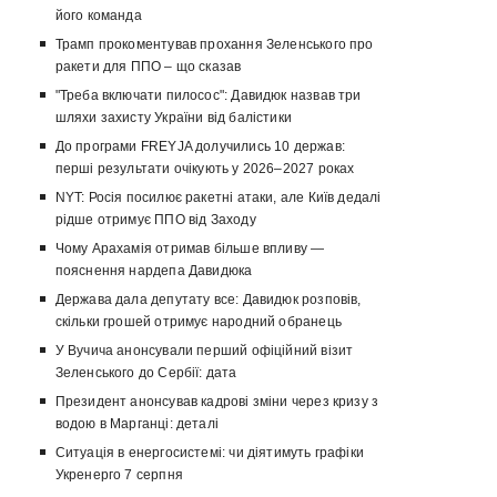
його команда
Трамп прокоментував прохання Зеленського про
ракети для ППО – що сказав
"Треба включати пилосос": Давидюк назвав три
шляхи захисту України від балістики
До програми FREYJA долучились 10 держав:
перші результати очікують у 2026–2027 роках
NYT: Росія посилює ракетні атаки, але Київ дедалі
рідше отримує ППО від Заходу
Чому Арахамія отримав більше впливу —
пояснення нардепа Давидюка
Держава дала депутату все: Давидюк розповів,
скільки грошей отримує народний обранець
У Вучича анонсували перший офіційний візит
Зеленського до Сербії: дата
Президент анонсував кадрові зміни через кризу з
водою в Марганці: деталі
Ситуація в енергосистемі: чи діятимуть графіки
Укренерго 7 серпня