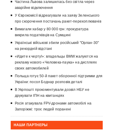
Частина Львова залишилась без світла через
аварійне відключення
У Єврокомісії відреагували на заяву Зеленського
про скорочення постачань ракет-перехоплювачів
Вимагали хабар у 80 000 грн: прокуратура
викрила податківців на Сумщині
Українські військові збили російський "Орлан-30"
на рекордній відстані
«Идите к черту!»: владельцы BMW жалуются на
рекламу нового «Человека-паука» на дисплеях
своих автомобилей
Польща готує 50-й пакет оборонної підтримки для
України: посол Боднар розповів деталі
В Укрпошті прокоментували дозвіл НБУ не
друкувати ІПН на квитанціях
Росія атакувала FPV-дронами автомобілі на
Запоріжжі: троє людей поранені
НАШИ ПАРТНЕРЫ