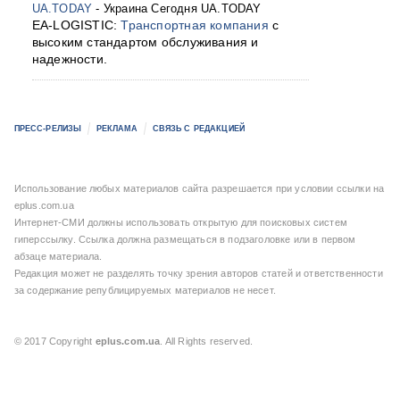
UA.TODAY
- Украина Сегодня UA.TODAY
EA-LOGISTIC:
Транспортная компания
с
высоким стандартом обслуживания и
надежности.
ПРЕСС-РЕЛИЗЫ
РЕКЛАМА
СВЯЗЬ С РЕДАКЦИЕЙ
Использование любых материалов сайта разрешается при условии ссылки на
eplus.com.ua
Интернет-СМИ должны использовать открытую для поисковых систем
гиперссылку. Ссылка должна размещаться в подзаголовке или в первом
абзаце материала.
Редакция может не разделять точку зрения авторов статей и ответственности
за содержание републицируемых материалов не несет.
© 2017 Copyright
eplus.com.ua
. All Rights reserved.