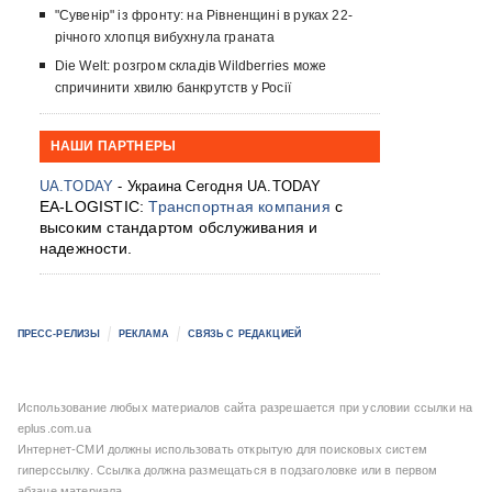
"Сувенір" із фронту: на Рівненщині в руках 22-
річного хлопця вибухнула граната
Die Welt: розгром складів Wildberries може
спричинити хвилю банкрутств у Росії
НАШИ ПАРТНЕРЫ
UA.TODAY
- Украина Сегодня UA.TODAY
EA-LOGISTIC:
Транспортная компания
с
высоким стандартом обслуживания и
надежности.
ПРЕСС-РЕЛИЗЫ
РЕКЛАМА
СВЯЗЬ С РЕДАКЦИЕЙ
Использование любых материалов сайта разрешается при условии ссылки на
eplus.com.ua
Интернет-СМИ должны использовать открытую для поисковых систем
гиперссылку. Ссылка должна размещаться в подзаголовке или в первом
абзаце материала.