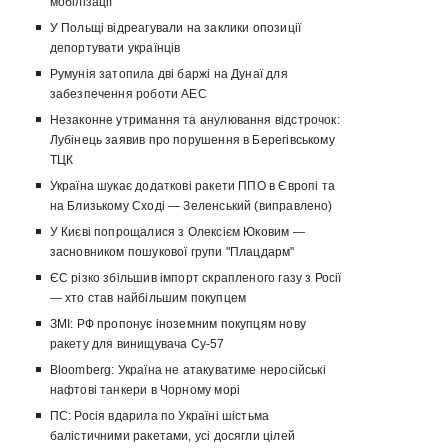
мобілізації
У Польщі відреагували на заклики опозиції
депортувати українців
Румунія затопила дві баржі на Дунаї для
забезпечення роботи АЕС
Незаконне утримання та анулювання відстрочок:
Лубінець заявив про порушення в Берегівському
ТЦК
Україна шукає додаткові ракети ППО в Європі та
на Близькому Сході — Зеленський (виправлено)
У Києві попрощалися з Олексієм Юковим —
засновником пошукової групи "Плацдарм"
ЄС різко збільшив імпорт скрапленого газу з Росії
— хто став найбільшим покупцем
ЗМІ: РФ пропонує іноземним покупцям нову
ракету для винищувача Су-57
Bloomberg: Україна не атакуватиме неросійські
нафтові танкери в Чорному морі
ПС: Росія вдарила по Україні шістьма
балістичними ракетами, усі досягли цілей