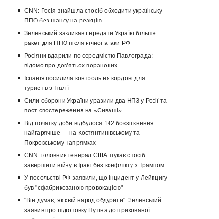
CNN: Росія знайшла спосіб обходити українську
ППО без шансу на реакцію
Зеленський закликав передати Україні більше
ракет для ППО після нічної атаки РФ
Росіяни вдарили по середмістю Павлограда:
відомо про девʼятьох поранених
Іспанія посилила контроль на кордоні для
туристів з Італії
Сили оборони України уразили два НПЗ у Росії та
пост спостереження на «Сиваші»
Від початку доби відбулося 142 боєзіткнення:
найгарячіше — на Костянтинівському та
Покровському напрямках
CNN: головний генерал США шукає спосіб
завершити війну в Ірані без конфлікту з Трампом
У посольстві РФ заявили, що інцидент у Лейпцигу
був "сфабрикованою провокацією"
"Він думає, як свій народ обдурити": Зеленський
заявив про підготовку Путіна до прихованої