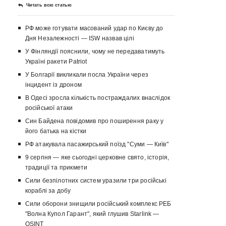
Читать всю статью
РФ може готувати масований удар по Києву до
Дня Незалежності — ISW назвав цілі
У Фінляндії пояснили, чому не передаватимуть
Україні ракети Patriot
У Болгарії викликали посла України через
інцидент із дроном
В Одесі зросла кількість постраждалих внаслідок
російської атаки
Син Байдена повідомив про поширення раку у
його батька на кістки
РФ атакувала пасажирський поїзд "Суми — Київ"
9 серпня — яке сьогодні церковне свято, історія,
традиції та прикмети
Сили безпілотних систем уразили три російські
кораблі за добу
Сили оборони знищили російський комплекс РЕБ
"Волна Купол Гарант", який глушив Starlink —
OSINT