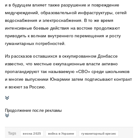
и в будущем влияет также разрушение и повреждение
медучреждений, образовательной инфраструктуры, сетей
водоснабжения и электроснабжения. В то же время
интенсивные боевые действия на востоке продолжают
приводить к волнам внутреннего перемещения и росту
гуманитарных потребностей.
Из рассказов оставшихся в оккупированном Донбассе
известно, что местные оккупационные власти активно
пропагандируют так называемую «СВО» среди школьников
и многие выпускники Юнармии затем подписывают контракт
и воюют за Россию.
Продолжение после рекламы
Tags
весна 2025
война в Украине
гуманитарный кризис