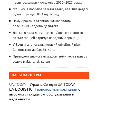
перші результати очікують у 2026–2027 роках
NYT: Росія посилює ракетні атаки, але Київ дедалі
рідше отримує ППО від Заходу
Чому Арахамія отримав більше впливу —
пояснення нардепа Давидюка
Держава дала депутату все: Давидюк розповів,
скільки грошей отримує народний обранець
У Вучича анонсували перший офіційний візит
Зеленського до Сербії: дата
Президент анонсував кадрові зміни через кризу з
водою в Марганці: деталі
НАШИ ПАРТНЕРЫ
UA.TODAY
- Украина Сегодня UA.TODAY
EA-LOGISTIC:
Транспортная компания
с
высоким стандартом обслуживания и
надежности.