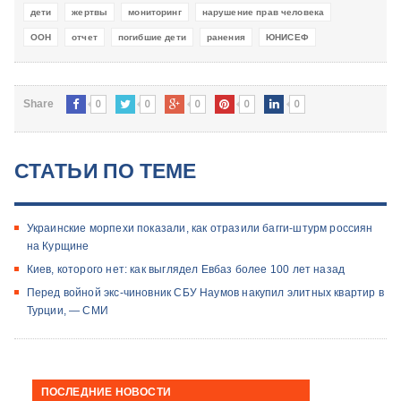
дети
жертвы
мониторинг
нарушение прав человека
ООН
отчет
погибшие дети
ранения
ЮНИСЕФ
0
0
0
0
0
Share
СТАТЬИ ПО ТЕМЕ
Украинские морпехи показали, как отразили багги-штурм россиян
на Курщине
Киев, которого нет: как выглядел Евбаз более 100 лет назад
Перед войной экс-чиновник СБУ Наумов накупил элитных квартир в
Турции, — СМИ
ПОСЛЕДНИЕ НОВОСТИ