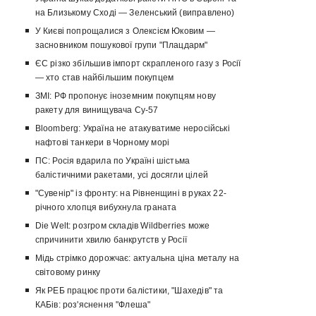
на Близькому Сході — Зеленський (виправлено)
У Києві попрощалися з Олексієм Юковим —
засновником пошукової групи "Плацдарм"
ЄС різко збільшив імпорт скрапленого газу з Росії
— хто став найбільшим покупцем
ЗМІ: РФ пропонує іноземним покупцям нову
ракету для винищувача Су-57
Bloomberg: Україна не атакуватиме неросійські
нафтові танкери в Чорному морі
ПС: Росія вдарила по Україні шістьма
балістичними ракетами, усі досягли цілей
"Сувенір" із фронту: на Рівненщині в руках 22-
річного хлопця вибухнула граната
Die Welt: розгром складів Wildberries може
спричинити хвилю банкрутств у Росії
Мідь стрімко дорожчає: актуальна ціна металу на
світовому ринку
Як РЕБ працює проти балістики, "Шахедів" та
КАБів: роз'яснення "Флеша"