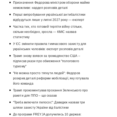
Призначення Федорова міністром оборони майже
неможливе: нардеп розповів деталі
Перші випробування української антибалістики
відбудуться лише у липні 2027 року — експерт
Частка тих, хто готовий терпіти війну стільки,
скільки необхідно, зросла — КМІС назвав
статистику
У ЄС змінили правила тимчасового захисту для
українських чоловіків: експерт розповів деталі
Трамп знову взявся за громадянство США –
підписав укази про обмеження "пологового
туризму"
"Не можна просто тягнути людей": Федоров
розкрив деталі реформи мобілізації, яку готувала
його команда
Трамп прокоментував прохання Зеленського про
ракети для ППО – що сказав
"Треба включати пилосос": Давидюк назвав три
шляхи захисту України від балістики
До програми FREYJA долучились 10 держав: