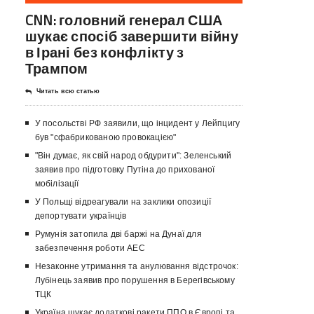
CNN: головний генерал США
шукає спосіб завершити війну
в Ірані без конфлікту з
Трампом
Читать всю статью
У посольстві РФ заявили, що інцидент у Лейпцигу
був "сфабрикованою провокацією"
"Він думає, як свій народ обдурити": Зеленський
заявив про підготовку Путіна до прихованої
мобілізації
У Польщі відреагували на заклики опозиції
депортувати українців
Румунія затопила дві баржі на Дунаї для
забезпечення роботи АЕС
Незаконне утримання та анулювання відстрочок:
Лубінець заявив про порушення в Берегівському
ТЦК
Україна шукає додаткові ракети ППО в Європі та